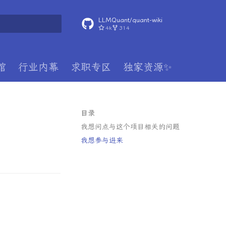
LLMQuant/quant-wiki
4k
314
搜索引擎
馆
行业内幕
求职专区
独家资源✨
目录
我想问点与这个项目相关的问题
我想参与进来