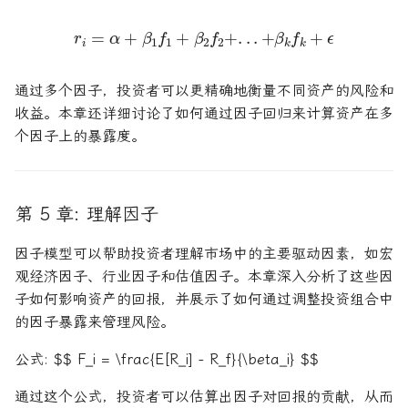
r
i
=
α
+
β
1
f
1
+
β
2
f
2
+
.
.
.
+
β
k
f
k
+
ϵ
通过多个因子，投资者可以更精确地衡量不同资产的风险和
收益。本章还详细讨论了如何通过因子回归来计算资产在多
个因子上的暴露度。
第 5 章: 理解因子
因子模型可以帮助投资者理解市场中的主要驱动因素，如宏
观经济因子、行业因子和估值因子。本章深入分析了这些因
子如何影响资产的回报，并展示了如何通过调整投资组合中
的因子暴露来管理风险。
公式: $$ F_i = \frac{E[R_i] - R_f}{\beta_i} $$
通过这个公式，投资者可以估算出因子对回报的贡献，从而