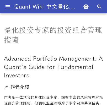
Quant Wiki 中文量化百科
正
在
量化投资专家的投资组合管理
关于项目
知识框架
量化交易员带你入门
论文清单
对冲基金巨头布局AI量化
Advanced Portfolio
研报精选目录
简介
简介
Overview
简介
全球量化薪资大揭秘
Overview
概述
概述
概述
概述
为什么有些交易策略能带
夏普比率
一文解密量化策略类型
机构策略九个热门策略
中信多因子
华泰人工智能
A股高频研报
财通中信逐鹿
开源工具库
TradingAgents 多智能体L
Transformer架构详解
入门级书籍
人工智能
买方公司
西蒙斯
Citadel与Millennium文化
多管理人基金成功之道
初
指南
Management: A Quant's
利？
金融交易框架
比
始
Guide for Fundamental
如何参与
金融术语
必懂概念入门
多因子系列
量化学习资源
量化与人工智能结合
图书分类指南
公司简介
一文全解析对冲基金的职业路
市场与交易
基础理论
基本概念
交易策略
期权定价
多策略对冲基金入门
Point72投资策略
华泰多因子
广发深度学习
广发高频因子
分析工具
DiffusionModel概述
进阶级书籍
量化交易
卖方公司
Giuseppe Paleologo
Investors
径
如何打造"好用"的交易策略
InvestorBench 面向LLM
化
决策任务的Benchmark
常见问题
概率基础
策略类型入门
人工智能系列
不同编程语言的量化框架
全面科普：谷歌 Gemini
书籍
大师人物
金融工具
概率分布
统计检验
期权策略
波动率
事件驱动型
国盛多因子
数据工具
VQVAE模型概述
编程实现类
基础理论
Julian Robertson
Advanced Portfolio Management: A
搜
📌 作者介绍
Flash 2.0 与 DeepSeek
揭秘量化分析师的日常
如何如何划分交易风格？
Quant's Guide for Fundamental
R1、OpenAI o3-mini 的对比
FinRobot 基于大语言模型
关于LLMQuant
统计基础
实用行业入门
高频交易系列
研究成果复现
公司文化深度解析
交易机制
重要定理
回归分析
技术指标
资产组合理论
宏观对冲基金入门
广发多因子
高级分析
AI量化类
工程实现
索
与应用
第 1 章: 为谁而写？为何而
股票研究与估值框架
探秘Jane Street实习的亲身
量化交易员带你写Long-
Investors
引
写？如何阅读？
经历
Short Strategy代码
社区其他项目
量化术语
其他系列
趋势型
基金管理策略
投资理论
应用
方差分析
基金类型
高频交易
方正财通星火
交易策略
面试资源
OpenAI发布号称"最强大"的
ChatGPT也能做投资分析-
擎
📌 作者介绍
GPT-4.5模型
第 2 章: 从理念到利润的问
把手教你利用 LangChain
剑桥北大课程
量化术语簿
加入我们
统计套利型
2025年最值得关注的10家对
经济指标与概念
金融衍生品
经典模型
交易订单
极值理论(EVT)在VaR与E
海通选股因子
学习资源
题
建股票研究框架
冲基金
算中的应用
作者是一位顶尖的量化投资专家，拥有丰富的风险管理和投
深度解析:如何用DeepSeek-
城市如何影响你的量化生涯
量化交易竞赛
经济理论与政策
头寸管理
渤海多因子
资组合管理经验。他的职业生涯横跨了多个对冲基金巨头，