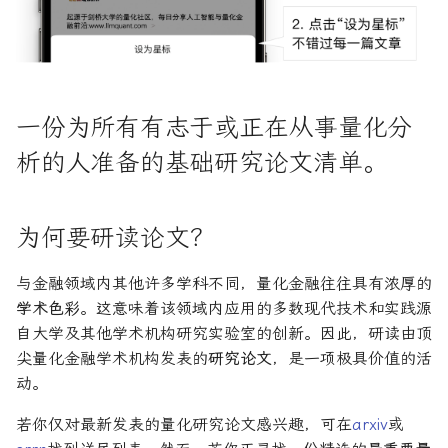
型
R1对特斯拉相关新闻进行情
DeepSeek 一家用实力"做
大奖章基金：文艺复兴科技公
感分析并生成投资建议
空"美国科技股的量化背景
司里独一无二的赚钱机器
量化金融最佳学位推荐
为有志于量化领域的人士
公司与市场结构
希腊字母指标
创
论文 #4 - 夏普比率的统计学
他们技能给雇主的绝佳项
分析
如何使用DeepSeek-R1或
Quadrature Capital:你从未
量化开发者职业路径解析
财务指标与概念
经典模型
ChatGPT与Langchain构建专
如何利用LLM自动获取量
听过的神秘自营交易公司
一份为所有有志于或正在从事量化分
业金融分析师
资策略
论文 #5 - 投资组合交易的最
量化交易员职业路径揭秘
风险与波动
分析工具
优执行
规模越大代表业绩越好？论对
析的人准备的基础研究论文清单。
2025年AI量化论文优选41篇
TradeMaster强化学习
冲基金规模与其表现的关系
两种量化面试官类型解析
其他概念
历史人物
论文 #6 - 期权和公司负债的
定价
2024年AI量化论文精选
GPT如何影响量化金融
量化行业与雇主类型全览
量化交易员的日常工作揭秘
为何要研读论文？
论文 #7 - 基于高、低、开盘
2024年LLM量化论文
量化薪资揭秘：量化从业者赚
如何写出完美的量化简历
与金融领域内其他许多学科不同，量化金融往往具有浓厚的
和收盘价格的漂移无关波动率
多少钱？
学术色彩
。这意味着该领域内应用的多数现代技术和实践源
估计
AI量化交易基础
2023量化金融求职与实习指
自大学及其他学术机构研究实验室的创新。因此，研读由顶
南
尖量化金融学术机构发表的
研究论文
，是一项极具价值的活
总结
ChatGPT量化实战
动。
如何拿下IMC Trading量化实
ChatGPT选股策略
习
若你仅对最新发表的量化研究论文感兴趣，可在
arxiv
或