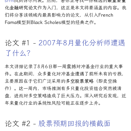
srrn
找到详尽列表。然而，若你正寻找一份精选的
最重要量
论文速读与复现
如何拿下Jane Street量化实
化金融研究论文
作为入门，这正是本文将要涵盖的内容。我
习
们将分享该领域内最具影响力的论文，从引入
French
人工智能前沿
Fama
模型到
Black Scholes
模型的经典之作。
如何拿下Optiver量化实习
论文 #1 -
2007年8月量化分析师遭遇
如何进入Akuna Capital做量
化交易
了什么？
量化交易员面试问题大全
本文详细记录了8月6日那一周震撼对冲基金行业的重大事
件。在此期间，众多量化对冲基金遭遇了前所未有的亏损，
主要原因在于它们广泛采用的
多空股票策略
（即卖空操
作）。这一周内，市场推测有多只量化投资组合突然被清
盘，进而对多空策略造成了巨大压力。深入研究后发现，近
年来量化行业的系统性风险可能正在逐步上升。
论文 #2 -
股票预期回报的横截面