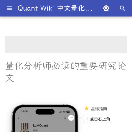
Quant Wiki 中文量化百科
正
在
关于项目
知识框架
量化交易员带你入门
论文清单
对冲基金巨头布局AI量化
一份为所有有志于或正在从事
研报精选目录
简介
简介
Overview
简介
全球量化薪资大揭秘
Overview
概述
概述
概述
概述
为什么有些交易策略能带
夏普比率
一文解密量化策略类型
机构策略九个热门策略
中信多因子
华泰人工智能
A股高频研报
财通中信逐鹿
开源工具库
TradingAgents 多智能体L
Transformer架构详解
入门级书籍
人工智能
买方公司
西蒙斯
Citadel与Millennium文化
多管理人基金成功之道
初
量化分析的人准备的基础研究
利？
金融交易框架
比
始
论文清单。
如何参与
金融术语
必懂概念入门
多因子系列
量化学习资源
量化与人工智能结合
图书分类指南
公司简介
一文全解析对冲基金的职业路
市场与交易
基础理论
基本概念
交易策略
期权定价
多策略对冲基金入门
Point72投资策略
华泰多因子
广发深度学习
广发高频因子
分析工具
DiffusionModel概述
进阶级书籍
量化交易
卖方公司
Giuseppe Paleologo
径
如何打造"好用"的交易策略
InvestorBench 面向LLM
化
量化分析师必读的重要研究论
为何要研读论文？
决策任务的Benchmark
常见问题
概率基础
策略类型入门
人工智能系列
不同编程语言的量化框架
全面科普：谷歌 Gemini
书籍
大师人物
金融工具
概率分布
统计检验
期权策略
波动率
事件驱动型
国盛多因子
数据工具
VQVAE模型概述
编程实现类
基础理论
Julian Robertson
搜
文
Flash 2.0 与 DeepSeek
揭秘量化分析师的日常
如何如何划分交易风格？
论文 #1 - 2007年8月量化分
R1、OpenAI o3-mini 的对比
FinRobot 基于大语言模型
关于LLMQuant
统计基础
实用行业入门
高频交易系列
研究成果复现
公司文化深度解析
交易机制
重要定理
回归分析
技术指标
资产组合理论
宏观对冲基金入门
广发多因子
高级分析
AI量化类
工程实现
索
析师遭遇了什么？
与应用
股票研究与估值框架
探秘Jane Street实习的亲身
量化交易员带你写Long-
引
经历
Short Strategy代码
社区其他项目
量化术语
其他系列
趋势型
基金管理策略
投资理论
应用
方差分析
基金类型
高频交易
方正财通星火
交易策略
面试资源
论文 #2 - 股票预期回报的横
OpenAI发布号称"最强大"的
ChatGPT也能做投资分析-
擎
截面
GPT-4.5模型
把手教你利用 LangChain
剑桥北大课程
量化术语簿
加入我们
统计套利型
2025年最值得关注的10家对
经济指标与概念
金融衍生品
经典模型
交易订单
极值理论(EVT)在VaR与E
海通选股因子
学习资源
建股票研究框架
冲基金
算中的应用
论文 #3 - 五因素资产定价模
深度解析:如何用DeepSeek-
城市如何影响你的量化生涯
量化交易竞赛
经济理论与政策
头寸管理
渤海多因子