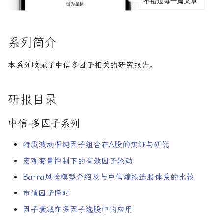
R1对特斯拉相关新闻进行情
DeepSeek 一家用实力"做
大奖章基金：文艺复兴科技公
感分析并生成投资建议
空"美国科技股的量化背景
司里独一无二的赚钱机器
量化金融最佳学位推荐
为有志于量化领域的人士
公司与市场结构
希腊字母指标
创
他们技能给雇主的绝佳项
如何使用DeepSeek-R1或
Quadrature Capital:你从未
量化开发者职业路径解析
财务指标与概念
经典模型
系列简介
ChatGPT与Langchain构建专
如何利用LLM自动获取量
听过的神秘自营交易公司
业金融分析师
资策略
量化交易员职业路径揭秘
风险与波动
分析工具
本系列收录了中信多因子相关的研究报告。
规模越大代表业绩越好？论对
2025年AI量化论文优选41篇
TradeMaster强化学习
冲基金规模与其表现的关系
两种量化面试官类型解析
其他概念
历史人物
研报目录
2024年AI量化论文精选
GPT如何影响量化金融
量化行业与雇主类型全览
量化交易员的日常工作揭秘
中信-多因子系列
2024年LLM量化论文
量化薪资揭秘：量化从业者赚
如何写出完美的量化简历
特质波动率纯因子组合在A股的实证与研究
多少钱？
AI量化交易基础
2023量化金融求职与实习指
宏观变量控制下的有效因子轮动
南
Barra风险模型介绍及与中信建投选股体系的比较
ChatGPT量化实战
市值因子择时
如何拿下IMC Trading量化实
ChatGPT选股策略
习
因子衰减在多因子选股中的应用