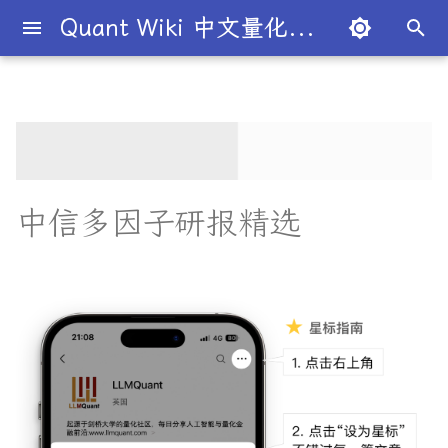
Quant Wiki 中文量化百科
正
在
关于项目
知识框架
量化交易员带你入门
论文清单
最新研究目录
系列简介
华泰人工智能
A股高频研报
财通中信逐鹿
简介
简介
Overview
简介
全球量化薪资大揭秘
Overview
概述
概述
概述
概述
为什么有些交易策略能带
夏普比率
一文解密量化策略类型
机构策略九个热门策略
对冲基金巨头布局AI量化
使用大语言模型揭露企业
开源工具库
TradingAgents 多智能体L
Transformer架构详解
入门级书籍
人工智能
买方公司
西蒙斯
Citadel与Millennium文化
多管理人基金成功之道
初
利？
中掩盖的坏消息
金融交易框架
比
始
如何参与
金融术语
必懂概念入门
业内使用案例
研报目录
广发深度学习
广发高频因子
量化学习资源
量化与人工智能结合
图书分类指南
公司简介
一文全解析对冲基金的职业路
市场与交易
基础理论
基本概念
交易策略
期权定价
多策略对冲基金入门
Point72投资策略
分析工具
DiffusionModel概述
进阶级书籍
量化交易
卖方公司
Giuseppe Paleologo
径
如何打造"好用"的交易策略
RD-Agent 革新金融量化
InvestorBench 面向LLM
化
中信多因子研报精选
的AI自动化工具
决策任务的Benchmark
常见问题
概率基础
策略类型入门
前沿技术
不同编程语言的量化框架
全面科普：谷歌 Gemini
书籍
大师人物
中信-多因子系列
金融工具
概率分布
统计检验
期权策略
波动率
事件驱动型
数据工具
VQVAE模型概述
编程实现类
基础理论
Julian Robertson
搜
Flash 2.0 与 DeepSeek
揭秘量化分析师的日常
如何如何划分交易风格？
R1、OpenAI o3-mini 的对比
量化投资专家的投资组合
FinRobot 基于大语言模型
关于LLMQuant
统计基础
实用行业入门
关于LLMQuant
研究成果复现
公司文化深度解析
交易机制
重要定理
回归分析
技术指标
资产组合理论
宏观对冲基金入门
高级分析
AI量化类
工程实现
索
与应用
指南
股票研究与估值框架
探秘Jane Street实习的亲身
量化交易员带你写Long-
引
经历
Short Strategy代码
社区其他项目
量化术语
趋势型
基金管理策略
投资理论
应用
方差分析
基金类型
高频交易
交易策略
面试资源
OpenAI发布号称"最强大"的
量化中的常见统计学与机
ChatGPT也能做投资分析-
擎
GPT-4.5模型
习概念(新版)
把手教你利用 LangChain
剑桥北大课程
量化术语簿
加入我们
统计套利型
2025年最值得关注的10家对
经济指标与概念
金融衍生品
经典模型
交易订单
极值理论(EVT)在VaR与E
学习资源
建股票研究框架
冲基金
算中的应用
深度解析:如何用DeepSeek-
前沿论文
城市如何影响你的量化生涯
量化交易竞赛
经济理论与政策
头寸管理