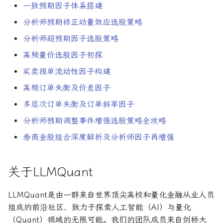
一致预期因子体系搭建
论文速读与复现
如何拿下Jane Street量化实
分析师预期修正动量效应选股策略
习
人工智能前沿
分析师超预期因子选股策略
如何拿下Optiver量化实习
高频量价选股因子初探
买卖报单流动性因子构建
如何进入Akuna Capital做量
化交易
高频订单失衡及价差因子
多层次订单失衡及订单斜率因子
量化交易员面试问题大全
分析师预期调整事件增强选股策略全攻略
券商金股组合深度解析及分析师因子再增强
关于LLMQuant
LLMQuant是由一群来自世界顶尖高校和量化金融从业人员
组成的前沿社区，致力于探索人工智能（AI）与量化
（Quant）领域的无限可能。我们的团队成员来自剑桥大