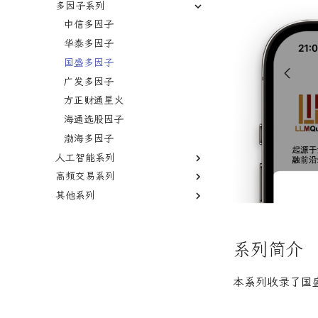
多因子系列
AI自动化工具
中信多因子
量化投资专家的投资组合管理指
南
华泰多因子
量化中的常见统计学与机器学习
国盛多因子
概念(新版)
广发多因子
前沿论文
方正财通星火
海通选股因子
渤海多因子
人工智能系列
高频交易系列
华泰人工智能
其他系列
广发深度学习
A股高频研报
广发高频因子
财通中信逐鹿
系列简介
本系列收录了国