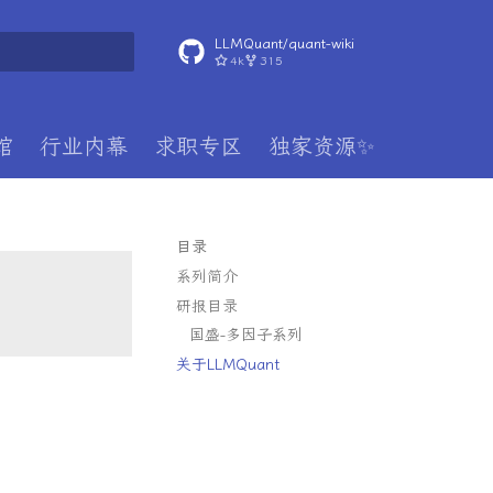
LLMQuant/quant-wiki
4k
315
搜索引擎
馆
行业内幕
求职专区
独家资源✨
目录
系列简介
研报目录
国盛-多因子系列
关于LLMQuant