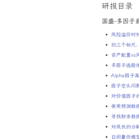
研报目录
国盛-多因子
风险溢价时
的三个标尺
资产配置v
多因子选股
Alpha因
因子空头问题
对价值因子
使用预测数
寻找财务数
对成长的分
日间量价模