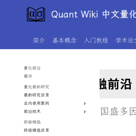
Quant Wiki 中文
简介
基本概念
入门教程
学术论
量化前沿
简介
量化最新研究
最新研究目录
业内使用案例
国盛多
前沿技术
对冲基金巨头布局AI量化
使用大语言模型揭露企业年报中
研报精选
掩盖的坏消息
研报精选目录
RD-Agent 革新金融量化交易的