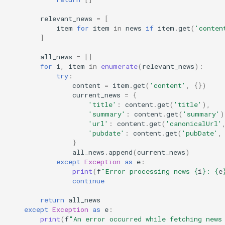
relevant_news
=
[
item
for
item
in
news
if
item
.
get
(
'conten
]
all_news
=
[]
for
i
,
item
in
enumerate
(
relevant_news
):
try
:
content
=
item
.
get
(
'content'
,
{})
current_news
=
{
'title'
:
content
.
get
(
'title'
),
'summary'
:
content
.
get
(
'summary'
)
'url'
:
content
.
get
(
'canonicalUrl'
'pubdate'
:
content
.
get
(
'pubDate'
,
}
all_news
.
append
(
current_news
)
except
Exception
as
e
:
print
(
f
"Error processing news 
{
i
}
: 
{
e
continue
return
all_news
except
Exception
as
e
:
print
(
f
"An error occurred while fetching news