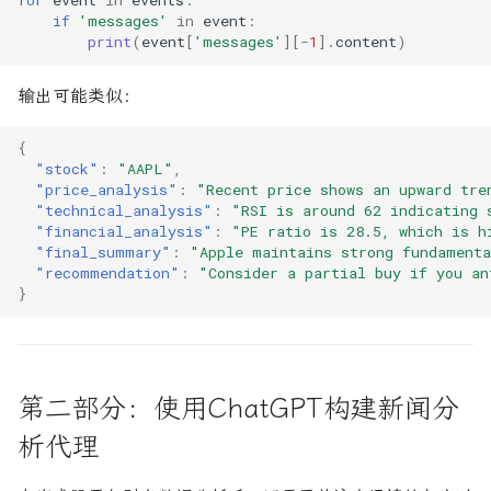
for
event
in
events
:
if
'messages'
in
event
:
print
(
event
[
'messages'
][
-
1
]
.
content
)
输出可能类似：
{
"stock"
:
"AAPL"
,
"price_analysis"
:
"Recent price shows an upward tre
"technical_analysis"
:
"RSI is around 62 indicating 
"financial_analysis"
:
"PE ratio is 28.5, which is h
"final_summary"
:
"Apple maintains strong fundamenta
"recommendation"
:
"Consider a partial buy if you an
}
第二部分：使用ChatGPT构建新闻分
析代理