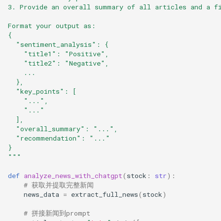
3. Provide an overall summary of all articles and a f
Format your output as:
{
  "sentiment_analysis": {
    "title1": "Positive",
    "title2": "Negative",
    ...
  },
  "key_points": [
    "...",
    "..."
  ],
  "overall_summary": "...",
  "recommendation": "..."
}
"""
def
analyze_news_with_chatgpt
(
stock
:
str
):
# 获取并提取完整新闻
news_data
=
extract_full_news
(
stock
)
# 拼接新闻到prompt