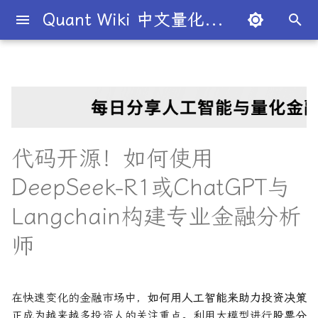
Quant Wiki 中文量化百科
键
入
关于项目
知识框架
量化交易员带你入门
论文清单
简介
简介
TradingAgents 多智能体LLM
第一部分：使用DeepSeek-
Transformer架构详解
Overview
简介
全球量化薪资大揭秘
Overview
概述
概述
概述
概述
为什么有些交易策略能带
夏普比率
一文解密量化策略类型
机构策略九个热门策略
最新研究目录
研报精选目录
开源工具库
入门级书籍
人工智能
买方公司
西蒙斯
Citadel与Millennium文化
多管理人基金成功之道
以
金融交易框架
R1构建股票分析代理
利？
比
开
如何参与
金融术语
必懂概念入门
量化最新研究
量化学习资源
DiffusionModel概述
图书分类指南
公司简介
一文全解析对冲基金的职业路
市场与交易
基础理论
基本概念
交易策略
期权定价
多策略对冲基金入门
Point72投资策略
业内使用案例
多因子系列
分析工具
进阶级书籍
量化交易
卖方公司
Giuseppe Paleologo
InvestorBench 面向LLM金融
径
1. 环境安装
如何打造"好用"的交易策略
始
代码开源！如何使用
决策任务的Benchmark
常见问题
概率基础
策略类型入门
研报精选
不同编程语言的量化框架
VQVAE模型概述
书籍
大师人物
金融工具
概率分布
统计检验
期权策略
波动率
事件驱动型
前沿技术
人工智能系列
数据工具
编程实现类
基础理论
Julian Robertson
搜
DeepSeek-R1或ChatGPT与
揭秘量化分析师的日常
2. 获取股票与技术指标
如何如何划分交易风格？
FinRobot 基于大语言模型的
关于LLMQuant
统计基础
实用行业入门
研究成果复现
公司文化深度解析
交易机制
重要定理
回归分析
技术指标
资产组合理论
宏观对冲基金入门
高频交易系列
高级分析
AI量化类
工程实现
索
Langchain构建专业金融分析
股票研究与估值框架
探秘Jane Street实习的亲身
3. 获取财务指标
量化交易员带你写Long-
经历
Short Strategy代码
社区其他项目
量化术语
趋势型
基金管理策略
投资理论
应用
方差分析
基金类型
高频交易
其他系列
交易策略
面试资源
师
ChatGPT也能做投资分析-手
4. 使用LangGraph +
把手教你利用 LangChain搭
剑桥北大课程
DeepSeek-R1进行综合分
量化术语簿
加入我们
统计套利型
2025年最值得关注的10家对
经济指标与概念
金融衍生品
经典模型
交易订单
极值理论(EVT)在VaR与E
学习资源
建股票研究框架
析
冲基金
算中的应用
在快速变化的金融市场中，
如何用人工智能来助力投资决策
城市如何影响你的量化生涯
量化交易竞赛
经济理论与政策
头寸管理
正成为越来越多投资人的关注重点。利用大模型进行
股票分