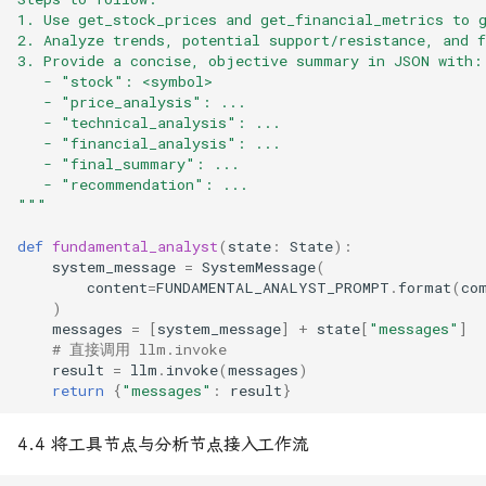
1. Use get_stock_prices and get_financial_metrics to 
2. Analyze trends, potential support/resistance, and f
3. Provide a concise, objective summary in JSON with:
   - "stock": <symbol>
   - "price_analysis": ...
   - "technical_analysis": ...
   - "financial_analysis": ...
   - "final_summary": ...
   - "recommendation": ...
"""
def
fundamental_analyst
(
state
:
State
):
system_message
=
SystemMessage
(
content
=
FUNDAMENTAL_ANALYST_PROMPT
.
format
(
co
)
messages
=
[
system_message
]
+
state
[
"messages"
]
# 直接调用 llm.invoke
result
=
llm
.
invoke
(
messages
)
return
{
"messages"
:
result
}
4.4 将工具节点与分析节点接入工作流