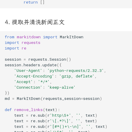
return
[]
4. 提取并清洗新闻正文
from
markitdown
import
MarkItDown
import
requests
import
re
session
=
requests
.
Session
()
session
.
headers
.
update
({
'User-Agent'
:
'python-requests/2.32.3'
,
'Accept-Encoding'
:
'gzip, deflate'
,
'Accept'
:
'*/*'
,
'Connection'
:
'keep-alive'
})
md
=
MarkItDown
(
requests_session
=
session
)
def
remove_links
(
text
):
text
=
re
.
sub
(
r
'http\S+'
,
''
,
text
)
text
=
re
.
sub
(
r
'\[.*?\]'
,
''
,
text
)
text
=
re
.
sub
(
r
'[#*()+\-\n]'
,
''
,
text
)