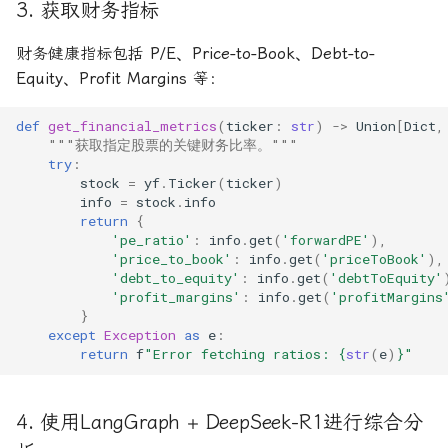
3. 获取财务指标
财务健康指标包括
P/E、Price-to-Book、Debt-to-
Equity、Profit Margins
等：
def
get_financial_metrics
(
ticker
:
str
)
->
Union
[
Dict
,
"""获取指定股票的关键财务比率。"""
try
:
stock
=
yf
.
Ticker
(
ticker
)
info
=
stock
.
info
return
{
'pe_ratio'
:
info
.
get
(
'forwardPE'
),
'price_to_book'
:
info
.
get
(
'priceToBook'
),
'debt_to_equity'
:
info
.
get
(
'debtToEquity'
'profit_margins'
:
info
.
get
(
'profitMargins
}
except
Exception
as
e
:
return
f
"Error fetching ratios: 
{
str
(
e
)
}
"
4. 使用LangGraph + DeepSeek-R1进行综合分