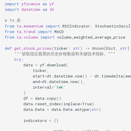
import
yfinance
as
yf
import
datetime
as
dt
# TA 库
from
ta.momentum
import
RSIIndicator
,
StochasticOscil
from
ta.trend
import
MACD
from
ta.volume
import
volume_weighted_average_price
def
get_stock_prices
(
ticker
:
str
)
->
Union
[
Dict
,
str
]
"""获取指定股票的历史价格数据和关键技术指标。"""
try
:
data
=
yf
.
download
(
ticker
,
start
=
dt
.
datetime
.
now
()
-
dt
.
timedelta
(
we
end
=
dt
.
datetime
.
now
(),
interval
=
'1wk'
)
df
=
data
.
copy
()
data
.
reset_index
(
inplace
=
True
)
data
.
Date
=
data
.
Date
.
astype
(
str
)
indicators
=
{}