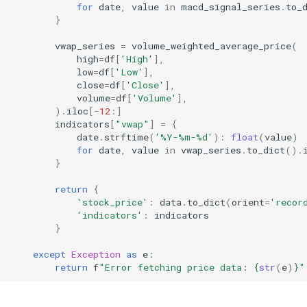
for
date
,
value
in
macd_signal_series
.
to_
}
vwap_series
=
volume_weighted_average_price
(
high
=
df
[
'High'
],
low
=
df
[
'Low'
],
close
=
df
[
'Close'
],
volume
=
df
[
'Volume'
],
)
.
iloc
[
-
12
:]
indicators
[
"vwap"
]
=
{
date
.
strftime
(
'%Y-%m-
%d
'
):
float
(
value
)
for
date
,
value
in
vwap_series
.
to_dict
()
.
}
return
{
'stock_price'
:
data
.
to_dict
(
orient
=
'recor
'indicators'
:
indicators
}
except
Exception
as
e
:
return
f
"Error fetching price data: 
{
str
(
e
)
}
"