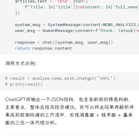
articles_text
=
"
\n\n
"
.
join
([
f
"Title: 
{
n
[
'title'
]
}
\n
Content: 
{
n
[
'full_news
])
system_msg
=
SystemMessage
(
content
=
NEWS_ANALYSIS_
user_msg
=
HumanMessage
(
content
=
f
"Stock: 
{
stock
}
\
response
=
chat
([
system_msg
,
user_msg
])
return
response
.
content
调用方式示例：
# result = analyze_news_with_chatgpt("AAPL")
# print(result)
ChatGPT将输出一个JSON结构，包含各新闻的情感判断、
主要看点、整体总结及投资建议。你可以将此结果再解析并
集成到前面构建的工作流中，实现
消息面 + 技术面 + 基本
面
的三位一体代理分析。