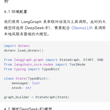
析
4.1 环境配置
我们使用
LangGraph
来串联对话流与工具调用。此时的大
模型将选用
DeepSeek-R1
，需要配合
OllamaLLM
来调用
本地或服务器端的大模型。
import
dotenv
dotenv
.
load_dotenv
()
from
langgraph.graph
import
StateGraph
,
START
,
END
from
langchain_core.nodes
import
ToolNode
from
typing
import
TypedDict
class
State
(
TypedDict
):
messages
:
list
stock
:
str
graph_builder
=
StateGraph
(
State
)
4.2 绑定DeepSeek-R1模型