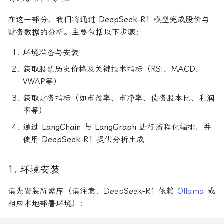
如何拿下Jane Street量化实
在这一部分，我们将通过
DeepSeek-R1
模型完成
股价与
3. 获取相关新闻链接
习
财务数据
的分析。主要包括以下步骤：
4. 提取并清洗新闻正文
如何拿下Optiver量化实习
环境准备与安装
获取股票历史价格及关键技术指标（RSI、MACD、
5. 获取完整新闻内容
如何进入Akuna Capital做量
VWAP等）
化交易
6. 使用ChatGPT进行情感
获取财务指标（如市盈率、市净率、债务股本比、利润
分析与投资建议
量化交易员面试问题大全
率等）
通过
LangChain
与
LangGraph
进行流程化编排，并
总结与未来扩展
使用
DeepSeek-R1
提供分析生成
你可以进一步做什么？
1. 环境安装
关于LLMQuant
请先安装所需库（请注意，DeepSeek-R1 依赖
Ollama
或
相应本地部署环境）：