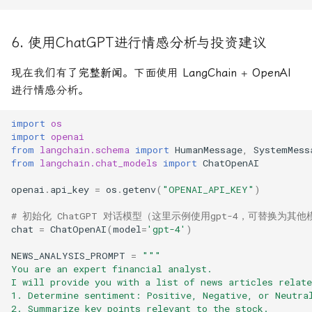
6. 使用ChatGPT进行情感分析与投资建议
现在我们有了
完整新闻
。下面使用
LangChain
+
OpenAI
进行情感分析。
import
os
import
openai
from
langchain.schema
import
HumanMessage
,
SystemMess
from
langchain.chat_models
import
ChatOpenAI
openai
.
api_key
=
os
.
getenv
(
"OPENAI_API_KEY"
)
# 初始化 ChatGPT 对话模型（这里示例使用gpt-4，可替换为其他
chat
=
ChatOpenAI
(
model
=
'gpt-4'
)
NEWS_ANALYSIS_PROMPT
=
"""
You are an expert financial analyst. 
I will provide you with a list of news articles relat
1. Determine sentiment: Positive, Negative, or Neutra
2. Summarize key points relevant to the stock.