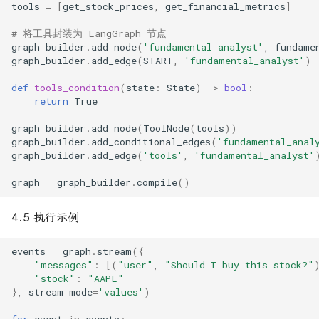
tools
=
[
get_stock_prices
,
get_financial_metrics
]
# 将工具封装为 LangGraph 节点
graph_builder
.
add_node
(
'fundamental_analyst'
,
fundame
graph_builder
.
add_edge
(
START
,
'fundamental_analyst'
)
def
tools_condition
(
state
:
State
)
->
bool
:
return
True
graph_builder
.
add_node
(
ToolNode
(
tools
))
graph_builder
.
add_conditional_edges
(
'fundamental_anal
graph_builder
.
add_edge
(
'tools'
,
'fundamental_analyst'
graph
=
graph_builder
.
compile
()
4.5 执行示例
events
=
graph
.
stream
({
"messages"
:
[(
"user"
,
"Should I buy this stock?"
"stock"
:
"AAPL"
},
stream_mode
=
'values'
)