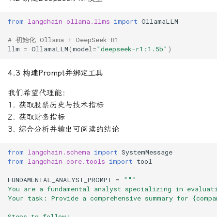
from
langchain_ollama.llms
import
OllamaLLM
# 初始化 Ollama + DeepSeek-R1
llm
=
OllamaLLM
(
model
=
"deepseek-r1:1.5b"
)
4.3 构建Prompt并绑定工具
我们希望代理能：
1. 获取股票历史与技术指标
2. 获取财务指标
3. 综合分析并输出可阅读的结论
from
langchain.schema
import
SystemMessage
from
langchain_core.tools
import
tool
FUNDAMENTAL_ANALYST_PROMPT
=
"""
You are a fundamental analyst specializing in evaluat
Your task: Provide a comprehensive summary for 
{compa
Steps to follow: