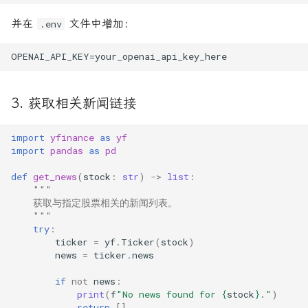
并在
文件中增加：
.env
3. 获取相关新闻链接
import
yfinance
as
yf
import
pandas
as
pd
def
get_news
(
stock
:
str
)
->
list
:
"""
    获取与指定股票相关的新闻列表。
    """
try
:
ticker
=
yf
.
Ticker
(
stock
)
news
=
ticker
.
news
if
not
news
:
print
(
f
"No news found for 
{
stock
}
."
)
return
[]