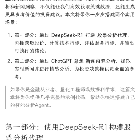
DeepSeek 一家用实力"做
4.1 环境配置
大奖章基金：文艺复兴科技公
析
和
新闻洞察
，不仅能让我们高效获取关键数据，还能生成
空"美国科技股的量化背景初
司里独一无二的赚钱机器
量化金融最佳学位推荐
为有志于量化领域的人士
公司与市场结构
希腊字母指标
更具参考价值的投资建议。本文将带你一步步搭建两个实用
创
4.2 绑定DeepSeek-R1模
他们技能给雇主的绝佳项
场景：
型
Quadrature Capital:你从未
量化开发者职业路径解析
财务指标与概念
经典模型
如何利用LLM自动获取量化投
听过的神秘自营交易公司
第一部分
：通过
DeepSeek-R1
打造
股票分析代理
，
资策略
4.3 构建Prompt并绑定工
量化交易员职业路径揭秘
风险与波动
分析工具
包括获取股价、计算技术指标、评估财务指标，并输出
具
规模越大代表业绩越好？论对
可执行的结论。
TradeMaster强化学习
冲基金规模与其表现的关系
两种量化面试官类型解析
其他概念
历史人物
第二部分
：通过
ChatGPT
聚焦
新闻内容分析
，提取
4.4 将工具节点与分析节
实时新闻并进行情感分析，为投资决策提供更全面的参
GPT如何影响量化金融
点接入工作流
量化行业与雇主类型全览
量化交易员的日常工作揭秘
考。
4.5 执行示例
量化薪资揭秘：量化从业者赚
如何写出完美的量化简历
如果你是金融从业者、量化工程师或数据科学家，这篇文
多少钱？
章将为你提供几乎完整的示例代码，帮助你快速搭建自己
第二部分：使用ChatGPT构
2023量化金融求职与实习指
的智能分析Agent。
建新闻分析代理
南
1. 主要功能
如何拿下IMC Trading量化实
第一部分：使用DeepSeek-R1构建股
习
票分析代理
2. 安装与环境准备