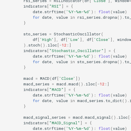
rsi_series
=
RSIIndicator
(
df
[
'Close'
],
window
indicators
[
"RSI"
]
=
{
date
.
strftime
(
'%Y-%m-
%d
'
):
float
(
value
)
for
date
,
value
in
rsi_series
.
dropna
()
.
to
}
sto_series
=
StochasticOscillator
(
df
[
'High'
],
df
[
'Low'
],
df
[
'Close'
],
windo
)
.
stoch
()
.
iloc
[
-
12
:]
indicators
[
"Stochastic_Oscillator"
]
=
{
date
.
strftime
(
'%Y-%m-
%d
'
):
float
(
value
)
for
date
,
value
in
sto_series
.
dropna
()
.
to
}
macd
=
MACD
(
df
[
'Close'
])
macd_series
=
macd
.
macd
()
.
iloc
[
-
12
:]
indicators
[
"MACD"
]
=
{
date
.
strftime
(
'%Y-%m-
%d
'
):
float
(
value
)
for
date
,
value
in
macd_series
.
to_dict
()
.
}
macd_signal_series
=
macd
.
macd_signal
()
.
iloc
[
indicators
[
"MACD_Signal"
]
=
{
date
.
strftime
(
'%Y-%m-
%d
'
):
float
(
value
)