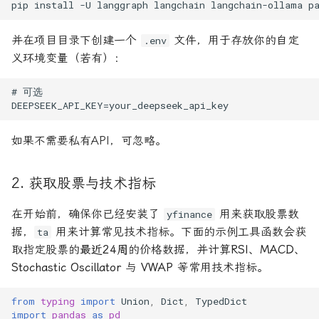
pip
install
-U
langgraph
langchain
langchain-ollama
p
并在项目目录下创建一个
文件，用于存放你的自定
.env
义环境变量（若有）：
# 可选

如果不需要私有API，可忽略。
2. 获取股票与技术指标
在开始前，确保你已经安装了
用来获取股票数
yfinance
据，
用来计算常见技术指标。下面的示例工具函数会获
ta
取指定股票的
最近24周
的价格数据，并计算
RSI
、
MACD
、
Stochastic Oscillator
与
VWAP
等常用技术指标。
from
typing
import
Union
,
Dict
,
TypedDict
import
pandas
as
pd