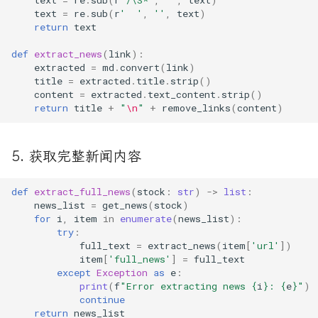
text
=
re
.
sub
(
r
'/\S*'
,
''
,
text
)
text
=
re
.
sub
(
r
'  '
,
''
,
text
)
return
text
def
extract_news
(
link
):
extracted
=
md
.
convert
(
link
)
title
=
extracted
.
title
.
strip
()
content
=
extracted
.
text_content
.
strip
()
return
title
+
"
\n
"
+
remove_links
(
content
)
5. 获取完整新闻内容
def
extract_full_news
(
stock
:
str
)
->
list
:
news_list
=
get_news
(
stock
)
for
i
,
item
in
enumerate
(
news_list
):
try
:
full_text
=
extract_news
(
item
[
'url'
])
item
[
'full_news'
]
=
full_text
except
Exception
as
e
:
print
(
f
"Error extracting news 
{
i
}
: 
{
e
}
"
)
continue
return
news_list