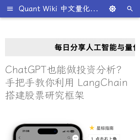
Quant Wiki 中文量化百科
键
入
关于项目
知识框架
量化交易员带你入门
论文清单
简介
简介
为什么选择 LangChain？
Transformer架构详解
Overview
简介
全球量化薪资大揭秘
Overview
概述
概述
概述
概述
为什么有些交易策略能带
夏普比率
一文解密量化策略类型
机构策略九个热门策略
最新研究目录
研报精选目录
开源工具库
入门级书籍
人工智能
买方公司
西蒙斯
Citadel与Millennium文化
多管理人基金成功之道
以
利？
比
开
如何参与
金融术语
必懂概念入门
量化最新研究
量化学习资源
什么是 LangChain？
DiffusionModel概述
图书分类指南
公司简介
一文全解析对冲基金的职业路
市场与交易
基础理论
基本概念
交易策略
期权定价
多策略对冲基金入门
Point72投资策略
业内使用案例
多因子系列
分析工具
进阶级书籍
量化交易
卖方公司
Giuseppe Paleologo
径
如何打造"好用"的交易策略
始
ChatGPT也能做投资分析？
常见问题
概率基础
策略类型入门
研报精选
不同编程语言的量化框架
LangChain 的核心组件
VQVAE模型概述
书籍
大师人物
金融工具
概率分布
统计检验
期权策略
波动率
事件驱动型
前沿技术
人工智能系列
数据工具
编程实现类
基础理论
Julian Robertson
搜
手把手教你利用 LangChain
揭秘量化分析师的日常
如何如何划分交易风格？
关于LLMQuant
统计基础
实用行业入门
研究成果复现
公司文化深度解析
1. 使用 LLMs
交易机制
重要定理
回归分析
技术指标
资产组合理论
宏观对冲基金入门
高频交易系列
高级分析
AI量化类
工程实现
索
搭建股票研究框架
探秘Jane Street实习的亲身
量化交易员带你写Long-
经历
Short Strategy代码
社区其他项目
量化术语
趋势型
基金管理策略
2. Prompt Templates
投资理论
应用
方差分析
基金类型
高频交易
其他系列
交易策略
面试资源
剑桥北大课程
量化术语簿
加入我们
统计套利型
2025年最值得关注的10家对
3. Chains
经济指标与概念
金融衍生品
经典模型
交易订单
极值理论(EVT)在VaR与E
学习资源
冲基金
算中的应用
城市如何影响你的量化生涯
量化交易竞赛
4. Agents
经济理论与政策
头寸管理