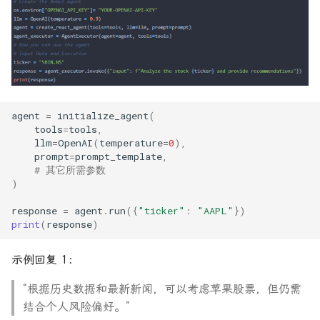
agent
=
initialize_agent
(
tools
=
tools
,
llm
=
OpenAI
(
temperature
=
0
),
prompt
=
prompt_template
,
# 其它所需参数
)
response
=
agent
.
run
({
"ticker"
:
"AAPL"
})
print
(
response
)
示例回复 1：
“根据历史数据和最新新闻，可以考虑苹果股票，但仍需
结合个人风险偏好。”