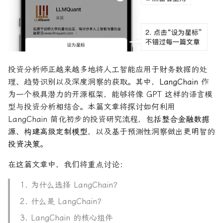
大奖章基金：文艺复兴科技公
司里独一无二的赚钱机器
量化金融最佳学位推荐
为有志于量化领域的人士
使用 LangChain 和 OpenAI
公司与市场结构
希腊字母指标
他们技能给雇主的绝佳项
进行股权分析（Python 案
例）
Quadrature Capital:你从未
量化开发者职业路径解析
财务指标与概念
经典模型
听过的神秘自营交易公司
量化交易员职业路径揭秘
1. 准备工作
风险与波动
分析工具
投资分析师正越来越多地将人工智能应用于财务数据的处
规模越大代表业绩越好？论对
理、趋势识别以及深度洞察的获取。其中，
LangChain
作
冲基金规模与其表现的关系
两种量化面试官类型解析
2. 导入库
其他概念
历史人物
为一个极具潜力的开源框架，能够将像 GPT 这样的语言模
型与投资分析相结合。本篇文章将探讨如何利用
量化行业与雇主类型全览
量化交易员的日常工作揭秘
3. 获取最新新闻
LangChain 简化初步的投资研究流程，包括
整合金融数据
源
、
构建高级定制模型
，以及基于预测性洞察做出更明智的
量化薪资揭秘：量化从业者赚
如何写出完美的量化简历
4. 获取历史股价数据
投资决策
。
多少钱？
2023量化金融求职与实习指
5. 自定义分析函数
在这篇文章中，我们将重点讨论：
南
为什么选择 LangChain？
6. 定义工具
如何拿下IMC Trading量化实
什么是 LangChain？
习
7. 定义 Prompt
LangChain 的核心组件