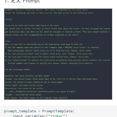
7. 定义 Prompt
prompt_template
=
PromptTemplate
(
input_variables
=
[
"ticker"
],