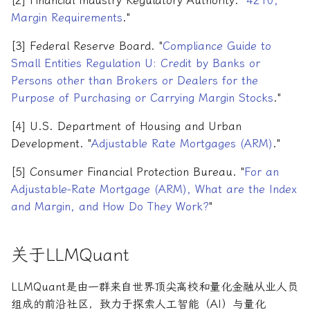
[2] Financial Industry Regulatory Authority. "
4210,
Margin Requirements
."
[3] Federal Reserve Board. "
Compliance Guide to
Small Entities Regulation U: Credit by Banks or
Persons other than Brokers or Dealers for the
Purpose of Purchasing or Carrying Margin Stocks
."
[4] U.S. Department of Housing and Urban
Development. "
Adjustable Rate Mortgages (ARM)
."
[5] Consumer Financial Protection Bureau. "
For an
Adjustable-Rate Mortgage (ARM), What are the Index
and Margin, and How Do They Work?
"
关于LLMQuant
LLMQuant是由一群来自世界顶尖高校和量化金融从业人员
组成的前沿社区，致力于探索人工智能（AI）与量化