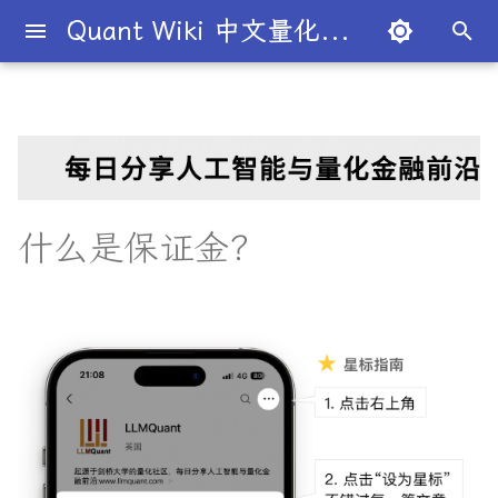
Quant Wiki 中文量化百科
键
入
关于项目
一级市场
股权
关键要点
价值投资
国内生产总值
宏观经济学
股份公司
市盈率
杠杆
二八法则
概述
概述
概述
量化交易员带你入门
论文清单
简介
简介
简介
Overview
简介
全球量化薪资大揭秘
Overview
二元期权
债券
条件概率
概率分布
大数法则
蒙特卡罗模拟
衍生品
期望值
P值
回归分析
方差分析
默顿模型
趋势交易
德尔塔对冲
移动平均线
多空基金
市价单
空头头寸
伽马
资本资产定价模型
回测
本杰明·格雷厄姆
为什么有些交易策略能带
夏普比率
一文解密量化策略类型
机构策略九个热门策略
最新研究目录
研报精选目录
开源工具库
TradingAgents 多智能体L
Transformer架构详解
入门级书籍
人工智能
买方公司
西蒙斯
Citadel与Millennium文化
多管理人基金成功之道
以
利？
金融交易框架
比
开
如何参与
二级市场
期货
理解保证金和保证金交易
被动投资
国民生产总值
凯恩斯经济学
有限合伙
股息
杠杆率
基尼系数
基础理论
基本概念
交易策略
必懂概念入门
量化最新研究
量化学习资源
量化与人工智能结合
图书分类指南
公司简介
一文全解析对冲基金的职业路
卖出期权
国债
联合概率
正态分布
中心极限定理
系统抽样
协方差
Z值
R平方
动量投资
伽马对冲
简单移动平均线
多空股权
限价单
逼空
贝塔
Fama-French三因子模型
杰西·L·利弗莫尔
期权定价
多策略对冲基金入门
Point72投资策略
业内使用案例
多因子系列
分析工具
DiffusionModel概述
进阶级书籍
量化交易
卖方公司
Giuseppe Paleologo
径
如何打造"好用"的交易策略
InvestorBench 面向LLM
始
什么是保证金？
决策任务的Benchmark
常见问题
债券市场
期权
操作流程
多因子模型
生产者价格指数
新自由主义
寡头垄断
股权稀释
无杠杆Beta
菲利普斯曲线
概率分布
统计检验
期权策略
策略类型入门
研报精选
不同编程语言的量化框架
全面科普：谷歌 Gemini
书籍
大师人物
VIX期权
国库券
贝叶斯定理
均匀分布
经验法则
变异系数
相关系数
Z检验
决定系数
因子投资
波动率套利
指数移动平均线
限价单簿
阿尔法
波动率
事件驱动型
前沿技术
人工智能系列
数据工具
VQVAE模型概述
编程实现类
基础理论
Julian Robertson
搜
Flash 2.0 与 DeepSeek
揭秘量化分析师的日常
如何如何划分交易风格？
R1、OpenAI o3-mini 的对比
FinRobot 基于大语言模型
关于LLMQuant
外汇市场
债券
保证金交易的组成部分
有效市场假说
通货膨胀
资本主义
规模经济
毛利率
波动性
比较优势
重要定理
回归分析
技术指标
实用行业入门
研究成果复现
公司文化深度解析
可转换债券
相关性
线性关系
T检验
多元线性回归
高频交易
德尔塔中性
相对强弱指数
立即执行或取消订单
资产组合理论
宏观对冲基金入门
高频交易系列
高级分析
AI量化类
工程实现
索
与应用
股票研究与估值框架
探秘Jane Street实习的亲身
量化交易员带你写Long-
经历
Short Strategy代码
社区其他项目
外汇
证券
特殊考虑
风险投资
恶性通胀
自由市场
知识经济
贴现率
流动性
绝对优势
应用
方差分析
基金类型
趋势型
基金管理策略
相关系数
非线性
假设检验
最小二乘法
均值回归
伽玛中性
费舍尔变换指标
限时订单
高频交易
其他系列
交易策略
面试资源
OpenAI发布号称"最强大"的
ChatGPT也能做投资分析-
GPT-4.5模型
把手教你利用 LangChain
剑桥北大课程
量化术语簿
加入我们
股市
衍生品
保证金交易的优缺点
对冲
失业
自由贸易
债务重组
年金表
CBOE波动率指数
汇率
金融衍生品
经典模型
交易订单
统计套利型
2025年最值得关注的10家对
自相关
统计显著性
变量膨胀因子
套利者
看跌期权
双顶
极值理论(EVT)在VaR与E
学习资源
建股票研究框架
冲基金
算中的应用
深度解析:如何用DeepSeek-
城市如何影响你的量化生涯
量化交易竞赛
熊市
标的资产
经济增长
公开市场操作
合并与收购
收益率倒挂
货币流通速度
头寸管理
优点
多重共线性
卡方统计量
市场中性
跨式期权
黄金交叉