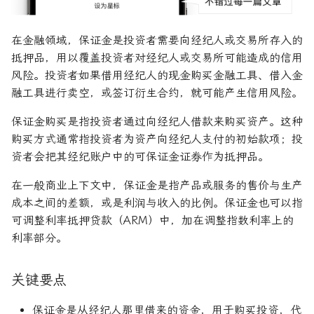
R1对特斯拉相关新闻进行情
DeepSeek 一家用实力"做
大奖章基金：文艺复兴科技公
感分析并生成投资建议
空"美国科技股的量化背景
司里独一无二的赚钱机器
量化金融最佳学位推荐
为有志于量化领域的人士
牛市
固定收益
商业周期
货币政策
杠杆收购
AAA信用评级
希腊字母指标
缺点
置信区间
货币套利交易
空头看涨价差
创
他们技能给雇主的绝佳项
在金融领域，保证金是投资者需要向经纪人或交易所存入的
如何使用DeepSeek-R1或
Quadrature Capital:你从未
量化开发者职业路径解析
纳斯达克
远期价格
保证金示例
大萧条
关税
经济订货量
CAPE比率
经典模型
新闻交易者
波动率微笑
抵押品，用以覆盖投资者对经纪人或交易所可能造成的信用
ChatGPT与Langchain构建专
如何利用LLM自动获取量
听过的神秘自营交易公司
风险。投资者如果借用经纪人的现金购买金融工具、借入金
业金融分析师
资策略
量化交易员职业路径揭秘
远期合同
保证金的其他用途
房地产泡沫
贸易逆差
长期资本管理公司
中型市值
分析工具
融工具进行卖空，或签订衍生合约，就可能产生信用风险。
规模越大代表业绩越好？论对
保证金购买是指投资者通过向经纪人借款来购买资产。这种
2025年AI量化论文优选41篇
TradeMaster强化学习
冲基金规模与其表现的关系
两种量化面试官类型解析
什么是保证金交易？
利率
量化宽松
变化率
历史人物
购买方式通常指投资者为资产向经纪人支付的初始款项；投
2024年AI量化论文精选
GPT如何影响量化金融
资者会把其经纪账户中的可保证金证券作为抵押品。
量化行业与雇主类型全览
量化交易员的日常工作揭秘
什么是保证金追缴？
联邦基金利率
基准年
在一般商业上下文中，保证金是指产品或服务的售价与生产
2024年LLM量化论文
量化薪资揭秘：量化从业者赚
如何写出完美的量化简历
“保证金”一词还有其他含义
增长曲线
成本之间的差额，或是利润与收入的比例。保证金也可以指
多少钱？
吗？
可调整利率抵押贷款（ARM）中，加在调整指数利率上的
AI量化交易基础
2023量化金融求职与实习指
增长率
利率部分。
南
进行保证金交易的风险是什
ChatGPT量化实战
么？
复利
关键要点
如何拿下IMC Trading量化实
ChatGPT选股策略
习
总结
复合年增长率
保证金是从经纪人那里借来的资金，用于购买投资，代