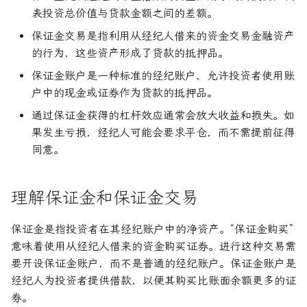
表投资总价值与贷款金额之间的差额。
论文速读与复现
如何拿下Jane Street量化实
参考文献
年回报率
习
保证金交易是指利用从经纪人借来的资金交易金融资产
人工智能前沿
关于LLMQuant
年金未来价值
的行为，这些资产形成了贷款的抵押品。
如何拿下Optiver量化实习
保证金账户是一种标准的经纪账户，允许投资者使用账
现值
户中的现金或证券作为贷款的抵押品。
如何进入Akuna Capital做量
化交易
通过保证金获得的杠杆效应通常会放大收益和损失。如
资产负债表
果发生亏损，经纪人可能会要求平仓，而不需提前征得
量化交易员面试问题大全
同意。
资本化
边际收益
理解保证金和保证金交易
面值
保证金是指投资者在其经纪账户中的净资产。“保证金购买”
意味着使用从经纪人借来的资金购买证券。进行这种交易需
要开设保证金账户，而不是普通的经纪账户。保证金账户是
经纪人为投资者提供借款，以便其购买比账面余额更多的证
券。