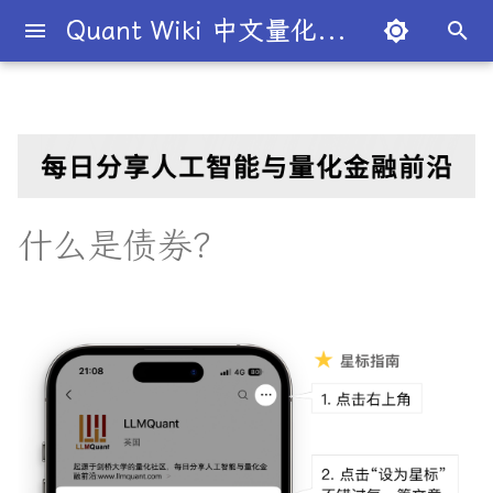
Quant Wiki 中文量化百科
键
入
关于项目
一级市场
二元期权
什么是债券？
T+1
价值投资
国内生产总值
宏观经济学
股份公司
市盈率
杠杆
二八法则
概述
概述
概述
量化交易员带你入门
论文清单
简介
简介
简介
Overview
简介
全球量化薪资大揭秘
Overview
条件概率
概率分布
大数法则
蒙特卡罗模拟
衍生品
期望值
P值
回归分析
方差分析
默顿模型
趋势交易
德尔塔对冲
移动平均线
多空基金
市价单
空头头寸
伽马
资本资产定价模型
回测
本杰明·格雷厄姆
为什么有些交易策略能带
夏普比率
一文解密量化策略类型
机构策略九个热门策略
最新研究目录
研报精选目录
开源工具库
TradingAgents 多智能体L
Transformer架构详解
入门级书籍
人工智能
买方公司
西蒙斯
Citadel与Millennium文化
多管理人基金成功之道
以
利？
金融交易框架
比
开
如何参与
二级市场
卖出期权
保证金
被动投资
国民生产总值
凯恩斯经济学
有限合伙
股息
杠杆率
基尼系数
基础理论
基本概念
交易策略
必懂概念入门
量化最新研究
量化学习资源
量化与人工智能结合
图书分类指南
公司简介
一文全解析对冲基金的职业路
主要要点
联合概率
正态分布
中心极限定理
系统抽样
协方差
Z值
R平方
动量投资
伽马对冲
简单移动平均线
多空股权
限价单
逼空
贝塔
Fama-French三因子模型
杰西·L·利弗莫尔
期权定价
多策略对冲基金入门
Point72投资策略
业内使用案例
多因子系列
分析工具
DiffusionModel概述
进阶级书籍
量化交易
卖方公司
Giuseppe Paleologo
径
如何打造"好用"的交易策略
InvestorBench 面向LLM
始
什么是债券？
决策任务的Benchmark
常见问题
债券市场
VIX期权
债券的运作机制
保证金交易
多因子模型
生产者价格指数
新自由主义
寡头垄断
股权稀释
无杠杆Beta
菲利普斯曲线
概率分布
统计检验
期权策略
策略类型入门
研报精选
不同编程语言的量化框架
全面科普：谷歌 Gemini
书籍
大师人物
贝叶斯定理
均匀分布
经验法则
变异系数
相关系数
Z检验
决定系数
因子投资
波动率套利
指数移动平均线
限价单簿
阿尔法
波动率
事件驱动型
前沿技术
人工智能系列
数据工具
VQVAE模型概述
编程实现类
基础理论
Julian Robertson
搜
Flash 2.0 与 DeepSeek
揭秘量化分析师的日常
如何如何划分交易风格？
R1、OpenAI o3-mini 的对比
FinRobot 基于大语言模型
关于LLMQuant
外汇市场
债券的特点
交易商
有效市场假说
通货膨胀
资本主义
规模经济
毛利率
波动性
比较优势
重要定理
回归分析
技术指标
实用行业入门
研究成果复现
公司文化深度解析
相关性
线性关系
T检验
多元线性回归
高频交易
德尔塔中性
相对强弱指数
立即执行或取消订单
资产组合理论
宏观对冲基金入门
高频交易系列
高级分析
AI量化类
工程实现
索
与应用
股票研究与估值框架
探秘Jane Street实习的亲身
量化交易员带你写Long-
经历
Short Strategy代码
社区其他项目
外汇
债券分类
卖空
风险投资
恶性通胀
自由市场
知识经济
贴现率
流动性
绝对优势
应用
方差分析
基金类型
趋势型
基金管理策略
相关系数
非线性
假设检验
最小二乘法
均值回归
伽玛中性
费舍尔变换指标
限时订单
高频交易
其他系列
交易策略
面试资源
OpenAI发布号称"最强大"的
ChatGPT也能做投资分析-
GPT-4.5模型
把手教你利用 LangChain
剑桥北大课程
量化术语簿
加入我们
股市
债券价格与利率
首次公开募股
对冲
失业
自由贸易
债务重组
年金表
CBOE波动率指数
汇率
金融衍生品
经典模型
交易订单
统计套利型
2025年最值得关注的10家对
自相关
统计显著性
变量膨胀因子
套利者
看跌期权
双顶
极值理论(EVT)在VaR与E
学习资源
建股票研究框架
冲基金
算中的应用
深度解析:如何用DeepSeek-
城市如何影响你的量化生涯
量化交易竞赛
熊市
到期收益率（YTM）
报价
经济增长
公开市场操作
合并与收购
收益率倒挂
货币流通速度
头寸管理
多重共线性
卡方统计量
市场中性
跨式期权
黄金交叉