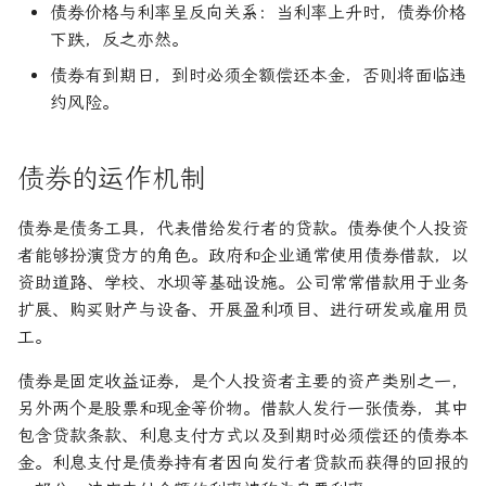
债券价格与利率呈反向关系：当利率上升时，债券价格
论文速读与复现
如何拿下Jane Street量化实
年回报率
下跌，反之亦然。
习
人工智能前沿
债券有到期日，到时必须全额偿还本金，否则将面临违
年金未来价值
约风险。
如何拿下Optiver量化实习
现值
如何进入Akuna Capital做量
债券的运作机制
化交易
资产负债表
债券是债务工具，代表借给发行者的贷款。债券使个人投资
量化交易员面试问题大全
资本化
者能够扮演贷方的角色。政府和企业通常使用债券借款，以
资助道路、学校、水坝等基础设施。公司常常借款用于业务
边际收益
扩展、购买财产与设备、开展盈利项目、进行研发或雇用员
工。
面值
债券是固定收益证券，是个人投资者主要的资产类别之一，
另外两个是股票和现金等价物。借款人发行一张债券，其中
包含贷款条款、利息支付方式以及到期时必须偿还的债券本
金。利息支付是债券持有者因向发行者贷款而获得的回报的