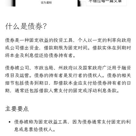
R1对特斯拉相关新闻进行情
DeepSeek 一家用实力"做
大奖章基金：文艺复兴科技公
感分析并生成投资建议
空"美国科技股的量化背景
司里独一无二的赚钱机器
量化金融最佳学位推荐
为有志于量化领域的人士
牛市
债券的变种
首席经纪业务
商业周期
货币政策
杠杆收购
AAA信用评级
希腊字母指标
置信区间
货币套利交易
空头看涨价差
创
他们技能给雇主的绝佳项
如何使用DeepSeek-R1或
Quadrature Capital:你从未
量化开发者职业路径解析
纳斯达克
债券息票率的决定因素
大萧条
关税
经济订货量
CAPE比率
经典模型
新闻交易者
波动率微笑
什么是债券？
ChatGPT与Langchain构建专
如何利用LLM自动获取量
听过的神秘自营交易公司
业金融分析师
资策略
量化交易员职业路径揭秘
债券评级是如何进行的？
房地产泡沫
贸易逆差
长期资本管理公司
中型市值
分析工具
债券是一种固定收益的投资工具，个人以一定的利率向政府
规模越大代表业绩越好？论对
或公司借出资金，借款期限为固定时间。借款实体在到期时
2025年AI量化论文优选41篇
TradeMaster强化学习
冲基金规模与其表现的关系
两种量化面试官类型解析
什么是久期？
利率
量化宽松
变化率
历史人物
将本金及利息偿还给债券持有者。
2024年AI量化论文精选
GPT如何影响量化金融
债券被公司、市政当局、州政府以及国家政府广泛用于融资
量化行业与雇主类型全览
量化交易员的日常工作揭秘
最后总结
联邦基金利率
基准年
项目及运营。债券的持有者是发行者的债权人。债券的相关
2024年LLM量化论文
细节包括债务到期日，即借款本金应支付给债券持有者的日
量化薪资揭秘：量化从业者赚
如何写出完美的量化简历
关于LLMQuant
增长曲线
多少钱？
期，通常还包括借款人需支付的固定或浮动利息条款。
AI量化交易基础
2023量化金融求职与实习指
增长率
南
主要要点
ChatGPT量化实战
复利
如何拿下IMC Trading量化实
债券被称为固定收益工具，因为债券通常支付固定的利
ChatGPT选股策略
习
复合年增长率
息或息票给债权人。