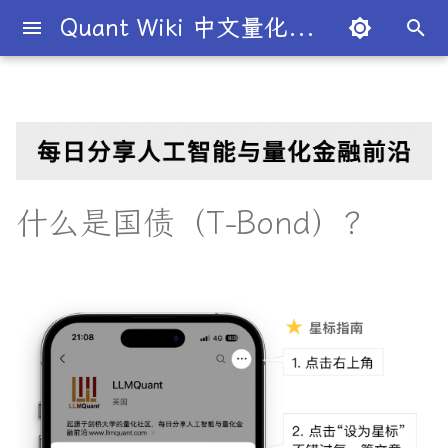
Quant Wiki 中文量化百科
键
入
关于项目
一级市场
二元期权
关键要点
T+1
价值投资
国内生产总值
宏观经济学
股份公司
市盈率
杠杆
二八法则
概述
概述
概述
量化交易员带你入门
论文清单
简介
简介
简介
Overview
简介
全球量化薪资大揭秘
Overview
条件概率
概率分布
大数法则
蒙特卡罗模拟
衍生品
期望值
P值
回归分析
方差分析
默顿模型
趋势交易
德尔塔对冲
移动平均线
多空基金
市价单
空头头寸
伽马
资本资产定价模型
回测
本杰明·格雷厄姆
为什么有些交易策略能带
夏普比率
一文解密量化策略类型
机构策略九个热门策略
最新研究目录
研报精选目录
开源工具库
TradingAgents 多智能体L
Transformer架构详解
入门级书籍
人工智能
买方公司
西蒙斯
Citadel与Millennium文化
多管理人基金成功之道
以
利？
金融交易框架
比
开
如何参与
二级市场
卖出期权
理解国债（T-Bonds）
保证金
被动投资
国民生产总值
凯恩斯经济学
有限合伙
股息
杠杆率
基尼系数
基础理论
基本概念
交易策略
必懂概念入门
量化最新研究
量化学习资源
量化与人工智能结合
图书分类指南
公司简介
一文全解析对冲基金的职业路
联合概率
正态分布
中心极限定理
系统抽样
协方差
Z值
R平方
动量投资
伽马对冲
简单移动平均线
多空股权
限价单
逼空
贝塔
Fama-French三因子模型
杰西·L·利弗莫尔
期权定价
多策略对冲基金入门
Point72投资策略
业内使用案例
多因子系列
分析工具
DiffusionModel概述
进阶级书籍
量化交易
卖方公司
Giuseppe Paleologo
径
如何打造"好用"的交易策略
InvestorBench 面向LLM
始
什么是国债（T-Bond）？
决策任务的Benchmark
常见问题
债券市场
VIX期权
国债的考虑因素
保证金交易
多因子模型
生产者价格指数
新自由主义
寡头垄断
股权稀释
无杠杆Beta
菲利普斯曲线
概率分布
统计检验
期权策略
策略类型入门
研报精选
不同编程语言的量化框架
全面科普：谷歌 Gemini
书籍
大师人物
贝叶斯定理
均匀分布
经验法则
变异系数
相关系数
Z检验
决定系数
因子投资
波动率套利
指数移动平均线
限价单簿
阿尔法
波动率
事件驱动型
前沿技术
人工智能系列
数据工具
VQVAE模型概述
编程实现类
基础理论
Julian Robertson
搜
Flash 2.0 与 DeepSeek
揭秘量化分析师的日常
如何如何划分交易风格？
R1、OpenAI o3-mini 的对比
FinRobot 基于大语言模型
关于LLMQuant
外汇市场
国债的类型有哪些？
交易商
有效市场假说
通货膨胀
资本主义
规模经济
毛利率
波动性
比较优势
重要定理
回归分析
技术指标
实用行业入门
研究成果复现
公司文化深度解析
相关性
线性关系
T检验
多元线性回归
高频交易
德尔塔中性
相对强弱指数
立即执行或取消订单
资产组合理论
宏观对冲基金入门
高频交易系列
高级分析
AI量化类
工程实现
索
与应用
股票研究与估值框架
探秘Jane Street实习的亲身
量化交易员带你写Long-
经历
Short Strategy代码
社区其他项目
外汇
如何购买国债？
卖空
风险投资
恶性通胀
自由市场
知识经济
贴现率
流动性
绝对优势
应用
方差分析
基金类型
趋势型
基金管理策略
相关系数
非线性
假设检验
最小二乘法
均值回归
伽玛中性
费舍尔变换指标
限时订单
高频交易
其他系列
交易策略
面试资源
OpenAI发布号称"最强大"的
ChatGPT也能做投资分析-
GPT-4.5模型
把手教你利用 LangChain
剑桥北大课程
量化术语簿
加入我们
股市
国债是一项不错的投资吗？
首次公开募股
对冲
失业
自由贸易
债务重组
年金表
CBOE波动率指数
汇率
金融衍生品
经典模型
交易订单
统计套利型
2025年最值得关注的10家对
自相关
统计显著性
变量膨胀因子
套利者
看跌期权
双顶
极值理论(EVT)在VaR与E
学习资源
建股票研究框架
冲基金
算中的应用
深度解析:如何用DeepSeek-
城市如何影响你的量化生涯
量化交易竞赛
熊市
结论
报价
经济增长
公开市场操作
合并与收购
收益率倒挂
货币流通速度
头寸管理
多重共线性
卡方统计量
市场中性
跨式期权
黄金交叉