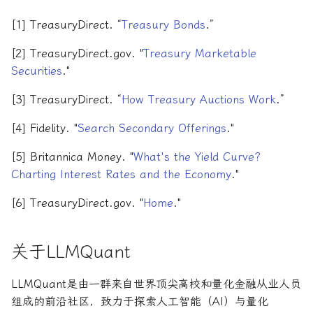
[1] TreasuryDirect. “
Treasury Bonds
.”
[2] TreasuryDirect.gov. "
Treasury Marketable
Securities
."
[3] TreasuryDirect. “
How Treasury Auctions Work
.”
[4] Fidelity. "
Search Secondary Offerings
."
[5] Britannica Money. "
What's the Yield Curve?
Charting Interest Rates and the Economy
."
[6] TreasuryDirect.gov. "
Home
."
关于LLMQuant
LLMQuant是由一群来自世界顶尖高校和量化金融从业人员
组成的前沿社区，致力于探索人工智能（AI）与量化