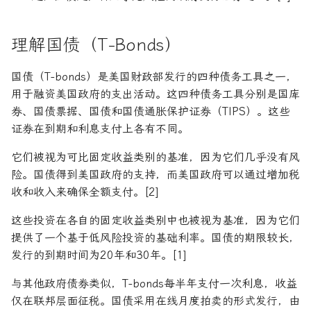
论文速读与复现
如何拿下Jane Street量化实
年回报率
习
理解国债（T-Bonds）
人工智能前沿
年金未来价值
如何拿下Optiver量化实习
国债（T-bonds）是美国财政部发行的四种债务工具之一，
现值
用于融资美国政府的支出活动。这四种债务工具分别是国库
如何进入Akuna Capital做量
券、国债票据、国债和国债通胀保护证券（TIPS）。这些
化交易
资产负债表
证券在到期和利息支付上各有不同。
量化交易员面试问题大全
资本化
它们被视为可比固定收益类别的基准，因为它们几乎没有风
险。国债得到美国政府的支持，而美国政府可以通过增加税
边际收益
收和收入来确保全额支付。[2]
这些投资在各自的固定收益类别中也被视为基准，因为它们
面值
提供了一个基于低风险投资的基础利率。国债的期限较长，
发行的到期时间为20年和30年。[1]
与其他政府债券类似，T-bonds每半年支付一次利息，收益
仅在联邦层面征税。国债采用在线月度拍卖的形式发行，由