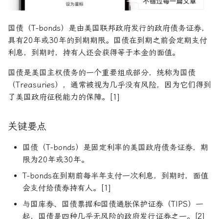
R1对特斯拉相关新闻进行情
DeepSeek 一家用实力"做
大奖章基金：文艺复兴科技公
感分析并生成投资建议
空"美国科技股的量化背景
司里独一无二的赚钱机器
量化金融最佳学位推荐
为有志于量化领域的人士
牛市
参考文献
首席经纪业务
商业周期
货币政策
杠杆收购
AAA信用评级
希腊字母指标
置信区间
货币套利交易
空头看涨价差
创
他们技能给雇主的绝佳项
国债（T-bonds）是由美国联邦政府发行的政府债务证券，
如何使用DeepSeek-R1或
Quadrature Capital:你从未
量化开发者职业路径解析
纳斯达克
关于LLMQuant
大萧条
关税
经济订货量
CAPE比率
经典模型
新闻交易者
波动率微笑
具有20年或30年的到期期限。国债在到期之前会定期支付
ChatGPT与Langchain构建专
如何利用LLM自动获取量
听过的神秘自营交易公司
利息，到期时，持有人还会获得等于本金的面值。
业金融分析师
资策略
量化交易员职业路径揭秘
房地产泡沫
贸易逆差
长期资本管理公司
中型市值
分析工具
国债是美国主权债务的一个重要组成部分，统称为国债
规模越大代表业绩越好？论对
（Treasuries），通常被视为几乎没有风险，因为它们得到
2025年AI量化论文优选41篇
TradeMaster强化学习
冲基金规模与其表现的关系
两种量化面试官类型解析
利率
量化宽松
变化率
历史人物
了美国政府征税能力的保障。[1]
2024年AI量化论文精选
GPT如何影响量化金融
量化行业与雇主类型全览
量化交易员的日常工作揭秘
联邦基金利率
基准年
关键要点
2024年LLM量化论文
量化薪资揭秘：量化从业者赚
如何写出完美的量化简历
增长曲线
多少钱？
国债（T-bonds）是固定利率的美国政府债务证券，期
AI量化交易基础
2023量化金融求职与实习指
增长率
限为20年或30年。
南
T-bonds在到期前每半年支付一次利息，到期时，面值
ChatGPT量化实战
复利
会支付给债券持有人。[1]
如何拿下IMC Trading量化实
与国库券、国债票据和国债通胀保护证券（TIPS）一
ChatGPT选股策略
习
复合年增长率
起，国债是四种几乎无风险的政府发行证券之一。[2]