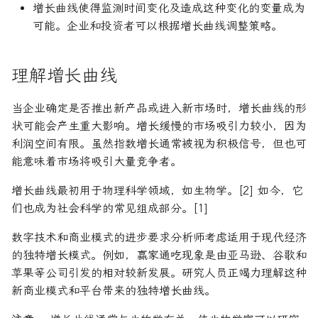
增长曲线使得监测时间变化及造成这种变化的变量成为
论文速读与复现
如何拿下Jane Street量化实
可能。企业和投资者可以根据增长曲线调整策略。
习
人工智能前沿
如何拿下Optiver量化实习
理解增长曲线
如何进入Akuna Capital做量
当企业确定是否推出新产品或进入新市场时，增长曲线的形
化交易
状可能会产生重大影响。增长缓慢的市场吸引力较小，因为
利润空间有限。虽然指数增长通常被视为积极信号，但也可
量化交易员面试问题大全
能意味着市场将吸引大量竞争者。
增长曲线最初用于物理科学领域，如生物学。[2] 如今，它
们也成为社会科学的常见组成部分。[1]
数字技术和商业模式的进步要求分析师考虑适用于现代经济
的独特增长模式。例如，赢家通吃现象是由亚马逊、谷歌和
苹果等公司引发的相对较新发展。研究人员正竭力理解这种
新商业模式和平台带来的独特增长曲线。