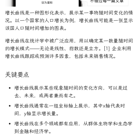
R1对特斯拉相关新闻进行情
DeepSeek 一家用实力"做
大奖章基金：文艺复兴科技公
感分析并生成投资建议
空"美国科技股的量化背景
司里独一无二的赚钱机器
量化金融最佳学位推荐
为有志于量化领域的人士
牛市
固定收益
首席经纪业务
商业周期
货币政策
杠杆收购
参考文献
希腊字母指标
置信区间
货币套利交易
空头看涨价差
增长曲线是一种图形化表示，展示某一事物随时间变化的情
创
他们技能给雇主的绝佳项
况。以一个国家的人口增长为例，增长曲线可能是一张显示
如何使用DeepSeek-R1或
Quadrature Capital:你从未
量化开发者职业路径解析
纳斯达克
远期价格
大萧条
关税
经济订货量
关于LLMQuant
经典模型
新闻交易者
波动率微笑
该国人口随时间增加的图表。
ChatGPT与Langchain构建专
如何利用LLM自动获取量
听过的神秘自营交易公司
业金融分析师
资策略
量化交易员职业路径揭秘
远期合同
房地产泡沫
贸易逆差
长期资本管理公司
分析工具
增长曲线在统计学中被广泛应用，用以确定某一数量随时间
规模越大代表业绩越好？论对
的增长模式——无论是线性、指数还是立方。[1] 企业利用
2025年AI量化论文优选41篇
TradeMaster强化学习
冲基金规模与其表现的关系
两种量化面试官类型解析
利率
量化宽松
历史人物
增长曲线跟踪或预测许多因素，包括未来销售情况。
2024年AI量化论文精选
GPT如何影响量化金融
量化行业与雇主类型全览
量化交易员的日常工作揭秘
联邦基金利率
关键要点
2024年LLM量化论文
量化薪资揭秘：量化从业者赚
如何写出完美的量化简历
增长曲线展示某些现象随时间的变化方向，可以是过
多少钱？
去、未来，或两者兼而有之。
AI量化交易基础
2023量化金融求职与实习指
增长曲线通常在一组坐标轴上展示，其中x轴代表时
南
间，y轴显示增长量。
ChatGPT量化实战
如何拿下IMC Trading量化实
增长曲线在多个领域都有应用，从群体生物学和生态学
ChatGPT选股策略
习
到金融和经济学。