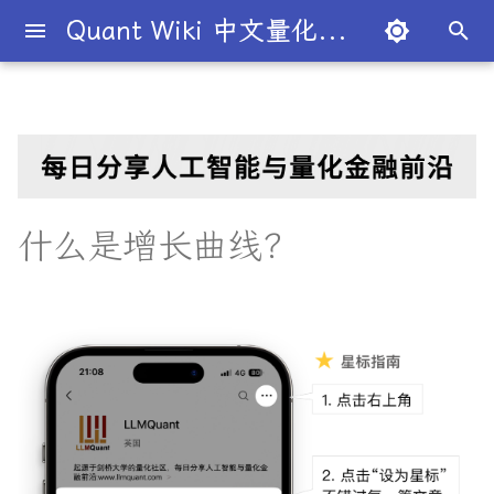
Quant Wiki 中文量化百科
正
在
关于项目
一级市场
股权
T+1
价值投资
国内生产总值
宏观经济学
股份公司
关键要点
杠杆
二八法则
概述
概述
概述
量化交易员带你入门
论文清单
简介
简介
简介
Overview
简介
全球量化薪资大揭秘
Overview
二元期权
债券
条件概率
概率分布
大数法则
蒙特卡罗模拟
衍生品
期望值
P值
回归分析
方差分析
默顿模型
趋势交易
德尔塔对冲
移动平均线
多空基金
市价单
空头头寸
伽马
资本资产定价模型
回测
本杰明·格雷厄姆
为什么有些交易策略能带
夏普比率
一文解密量化策略类型
机构策略九个热门策略
最新研究目录
研报精选目录
开源工具库
TradingAgents 多智能体L
Transformer架构详解
入门级书籍
人工智能
买方公司
西蒙斯
Citadel与Millennium文化
多管理人基金成功之道
初
利？
金融交易框架
比
始
如何参与
二级市场
期货
保证金
被动投资
国民生产总值
凯恩斯经济学
有限合伙
理解增长曲线
杠杆率
基尼系数
基础理论
基本概念
交易策略
必懂概念入门
量化最新研究
量化学习资源
量化与人工智能结合
图书分类指南
公司简介
一文全解析对冲基金的职业路
卖出期权
国债
联合概率
正态分布
中心极限定理
系统抽样
协方差
Z值
R平方
动量投资
伽马对冲
简单移动平均线
多空股权
限价单
逼空
贝塔
Fama-French三因子模型
杰西·L·利弗莫尔
期权定价
多策略对冲基金入门
Point72投资策略
业内使用案例
多因子系列
分析工具
DiffusionModel概述
进阶级书籍
量化交易
卖方公司
Giuseppe Paleologo
径
如何打造"好用"的交易策略
InvestorBench 面向LLM
化
什么是增长曲线？
决策任务的Benchmark
常见问题
债券市场
期权
保证金交易
多因子模型
生产者价格指数
新自由主义
寡头垄断
增长曲线示例
无杠杆Beta
菲利普斯曲线
概率分布
统计检验
期权策略
策略类型入门
研报精选
不同编程语言的量化框架
全面科普：谷歌 Gemini
书籍
大师人物
VIX期权
国库券
贝叶斯定理
均匀分布
经验法则
变异系数
相关系数
Z检验
决定系数
因子投资
波动率套利
指数移动平均线
限价单簿
阿尔法
波动率
事件驱动型
前沿技术
人工智能系列
数据工具
VQVAE模型概述
编程实现类
基础理论
Julian Robertson
搜
Flash 2.0 与 DeepSeek
揭秘量化分析师的日常
如何如何划分交易风格？
R1、OpenAI o3-mini 的对比
FinRobot 基于大语言模型
关于LLMQuant
外汇市场
债券
交易商
有效市场假说
通货膨胀
资本主义
规模经济
增长曲线的两种类型是什么？
波动性
比较优势
重要定理
回归分析
技术指标
实用行业入门
研究成果复现
公司文化深度解析
可转换债券
相关性
线性关系
T检验
多元线性回归
高频交易
德尔塔中性
相对强弱指数
立即执行或取消订单
资产组合理论
宏观对冲基金入门
高频交易系列
高级分析
AI量化类
工程实现
索
与应用
股票研究与估值框架
探秘Jane Street实习的亲身
量化交易员带你写Long-
引
经历
Short Strategy代码
社区其他项目
外汇
证券
卖空
风险投资
恶性通胀
自由市场
知识经济
为什么使用增长曲线？
流动性
绝对优势
应用
方差分析
基金类型
趋势型
基金管理策略
相关系数
非线性
假设检验
最小二乘法
均值回归
伽玛中性
费舍尔变换指标
限时订单
高频交易
其他系列
交易策略
面试资源
OpenAI发布号称"最强大"的
ChatGPT也能做投资分析-
擎
GPT-4.5模型
把手教你利用 LangChain
剑桥北大课程
量化术语簿
加入我们
股市
衍生品
首次公开募股
对冲
失业
自由贸易
债务重组
什么是商业增长模型？
CBOE波动率指数
汇率
金融衍生品
经典模型
交易订单
统计套利型
2025年最值得关注的10家对
自相关
统计显著性
变量膨胀因子
套利者
看跌期权
双顶
极值理论(EVT)在VaR与E
学习资源
建股票研究框架
冲基金
算中的应用
深度解析:如何用DeepSeek-
城市如何影响你的量化生涯
量化交易竞赛
熊市
标的资产
报价
经济增长
公开市场操作
合并与收购
结论
货币流通速度
头寸管理
多重共线性
卡方统计量
市场中性
跨式期权
黄金交叉