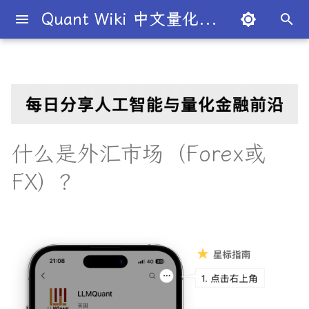
Quant Wiki 中文量化百科
键
入
关于项目
主要要点
股权
T+1
价值投资
国内生产总值
宏观经济学
股份公司
市盈率
杠杆
二八法则
概述
概述
概述
量化交易员带你入门
论文清单
简介
简介
简介
Overview
简介
全球量化薪资大揭秘
Overview
二元期权
债券
条件概率
概率分布
大数法则
蒙特卡罗模拟
衍生品
期望值
P值
回归分析
方差分析
默顿模型
趋势交易
德尔塔对冲
移动平均线
多空基金
市价单
空头头寸
伽马
资本资产定价模型
回测
本杰明·格雷厄姆
为什么有些交易策略能带
夏普比率
一文解密量化策略类型
机构策略九个热门策略
最新研究目录
研报精选目录
开源工具库
TradingAgents 多智能体L
Transformer架构详解
入门级书籍
人工智能
买方公司
西蒙斯
Citadel与Millennium文化
多管理人基金成功之道
以
利？
金融交易框架
比
开
如何参与
理解外汇
期货
保证金
被动投资
国民生产总值
凯恩斯经济学
有限合伙
股息
杠杆率
基尼系数
基础理论
基本概念
交易策略
必懂概念入门
量化最新研究
量化学习资源
量化与人工智能结合
图书分类指南
公司简介
一文全解析对冲基金的职业路
卖出期权
国债
联合概率
正态分布
中心极限定理
系统抽样
协方差
Z值
R平方
动量投资
伽马对冲
简单移动平均线
多空股权
限价单
逼空
贝塔
Fama-French三因子模型
杰西·L·利弗莫尔
期权定价
多策略对冲基金入门
Point72投资策略
业内使用案例
多因子系列
分析工具
DiffusionModel概述
进阶级书籍
量化交易
卖方公司
Giuseppe Paleologo
径
如何打造"好用"的交易策略
InvestorBench 面向LLM
始
什么是外汇市场（Forex或
决策任务的Benchmark
常见问题
外汇市场的交易
期权
保证金交易
多因子模型
生产者价格指数
新自由主义
寡头垄断
股权稀释
无杠杆Beta
菲利普斯曲线
概率分布
统计检验
期权策略
策略类型入门
研报精选
不同编程语言的量化框架
全面科普：谷歌 Gemini
书籍
大师人物
VIX期权
国库券
贝叶斯定理
均匀分布
经验法则
变异系数
相关系数
Z检验
决定系数
因子投资
波动率套利
指数移动平均线
限价单簿
阿尔法
波动率
事件驱动型
前沿技术
人工智能系列
数据工具
VQVAE模型概述
编程实现类
基础理论
Julian Robertson
搜
FX）？
Flash 2.0 与 DeepSeek
揭秘量化分析师的日常
如何如何划分交易风格？
R1、OpenAI o3-mini 的对比
FinRobot 基于大语言模型
关于LLMQuant
外汇市场与其他市场的区别
债券
交易商
有效市场假说
通货膨胀
资本主义
规模经济
毛利率
波动性
比较优势
重要定理
回归分析
技术指标
实用行业入门
研究成果复现
公司文化深度解析
可转换债券
相关性
线性关系
T检验
多元线性回归
高频交易
德尔塔中性
相对强弱指数
立即执行或取消订单
资产组合理论
宏观对冲基金入门
高频交易系列
高级分析
AI量化类
工程实现
索
与应用
股票研究与估值框架
探秘Jane Street实习的亲身
量化交易员带你写Long-
经历
Short Strategy代码
社区其他项目
外汇交易的类型
证券
卖空
风险投资
恶性通胀
自由市场
知识经济
贴现率
流动性
绝对优势
应用
方差分析
基金类型
趋势型
基金管理策略
相关系数
非线性
假设检验
最小二乘法
均值回归
伽玛中性
费舍尔变换指标
限时订单
高频交易
其他系列
交易策略
面试资源
OpenAI发布号称"最强大"的
ChatGPT也能做投资分析-
GPT-4.5模型
把手教你利用 LangChain
剑桥北大课程
量化术语簿
加入我们
外汇交易示例
衍生品
首次公开募股
对冲
失业
自由贸易
债务重组
年金表
CBOE波动率指数
汇率
金融衍生品
经典模型
交易订单
统计套利型
2025年最值得关注的10家对
自相关
统计显著性
变量膨胀因子
套利者
看跌期权
双顶
极值理论(EVT)在VaR与E
学习资源
建股票研究框架
冲基金
算中的应用
深度解析:如何用DeepSeek-
城市如何影响你的量化生涯
量化交易竞赛
外汇的利弊
标的资产
报价
经济增长
公开市场操作
合并与收购
收益率倒挂
货币流通速度
头寸管理
多重共线性
卡方统计量
市场中性
跨式期权
黄金交叉