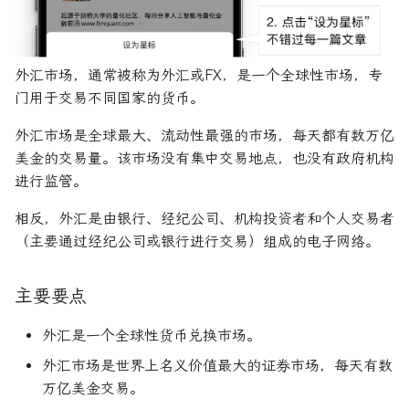
R1对特斯拉相关新闻进行情
DeepSeek 一家用实力"做
大奖章基金：文艺复兴科技公
感分析并生成投资建议
空"美国科技股的量化背景
司里独一无二的赚钱机器
量化金融最佳学位推荐
为有志于量化领域的人士
固定收益
首席经纪业务
商业周期
货币政策
杠杆收购
AAA信用评级
希腊字母指标
外汇的利弊
置信区间
货币套利交易
空头看涨价差
创
他们技能给雇主的绝佳项
如何使用DeepSeek-R1或
Quadrature Capital:你从未
量化开发者职业路径解析
远期价格
大萧条
关税
经济订货量
CAPE比率
经典模型
优势
新闻交易者
波动率微笑
外汇市场，通常被称为外汇或FX，是一个全球性市场，专
ChatGPT与Langchain构建专
如何利用LLM自动获取量
听过的神秘自营交易公司
门用于交易不同国家的货币。
业金融分析师
资策略
量化交易员职业路径揭秘
远期合同
房地产泡沫
贸易逆差
长期资本管理公司
中型市值
分析工具
劣势
外汇市场是全球最大、流动性最强的市场，每天都有数万亿
规模越大代表业绩越好？论对
美金的交易量。该市场没有集中交易地点，也没有政府机构
2025年AI量化论文优选41篇
TradeMaster强化学习
冲基金规模与其表现的关系
两种量化面试官类型解析
外汇术语
利率
量化宽松
变化率
历史人物
进行监管。
2024年AI量化论文精选
GPT如何影响量化金融
量化行业与雇主类型全览
量化交易员的日常工作揭秘
外汇市场的规模
联邦基金利率
基准年
相反，外汇是由银行、经纪公司、机构投资者和个人交易者
（主要通过经纪公司或银行进行交易）组成的电子网络。
2024年LLM量化论文
量化薪资揭秘：量化从业者赚
如何写出完美的量化简历
外汇交易是什么？
增长曲线
多少钱？
AI量化交易基础
主要要点
2023量化金融求职与实习指
外汇市场与其他市场的区别
增长率
南
外汇是一个全球性货币兑换市场。
ChatGPT量化实战
总结
复利
如何拿下IMC Trading量化实
外汇市场是世界上名义价值最大的证券市场，每天有数
ChatGPT选股策略
习
参考文献
复合年增长率
万亿美金交易。