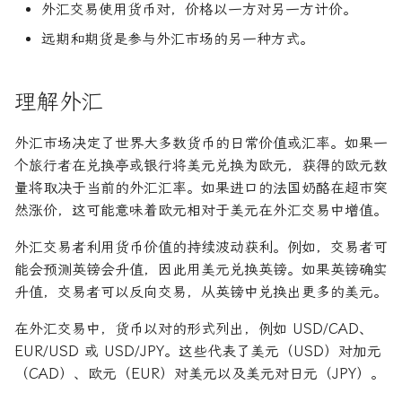
外汇交易使用货币对，价格以一方对另一方计价。
论文速读与复现
如何拿下Jane Street量化实
关于LLMQuant
年回报率
远期和期货是参与外汇市场的另一种方式。
习
人工智能前沿
年金未来价值
如何拿下Optiver量化实习
理解外汇
现值
如何进入Akuna Capital做量
外汇市场决定了世界大多数货币的日常价值或汇率。如果一
化交易
资产负债表
个旅行者在兑换亭或银行将美元兑换为欧元，获得的欧元数
量将取决于当前的外汇汇率。如果进口的法国奶酪在超市突
量化交易员面试问题大全
资本化
然涨价，这可能意味着欧元相对于美元在外汇交易中增值。
边际收益
外汇交易者利用货币价值的持续波动获利。例如，交易者可
能会预测英镑会升值，因此用美元兑换英镑。如果英镑确实
面值
升值，交易者可以反向交易，从英镑中兑换出更多的美元。
在外汇交易中，货币以对的形式列出，例如 USD/CAD、
EUR/USD 或 USD/JPY。这些代表了美元（USD）对加元
（CAD）、欧元（EUR）对美元以及美元对日元（JPY）。