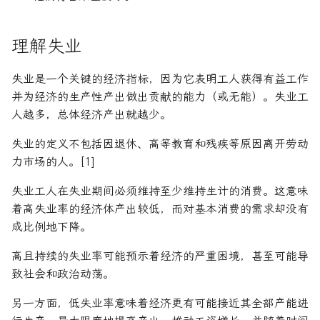
论文速读与复现
如何拿下Jane Street量化实
年回报率
习
理解失业
人工智能前沿
年金未来价值
如何拿下Optiver量化实习
失业是一个关键的经济指标，因为它表明工人获得有益工作
现值
并为经济的生产性产出做出贡献的能力（或无能）。失业工
如何进入Akuna Capital做量
人越多，总体经济产出就越少。
化交易
资产负债表
失业的定义不包括因退休、高等教育和残疾等原因离开劳动
量化交易员面试问题大全
资本化
力市场的人。[1]
失业工人在失业期间必须维持至少维持生计的消费。这意味
边际收益
着高失业率的经济体产出较低，而对基本消费的需求却没有
成比例地下降。
面值
高且持续的失业率可能预示着经济的严重困境，甚至可能导
致社会和政治动荡。
另一方面，低失业率意味着经济更有可能接近其全部产能进