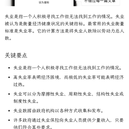
R1对特斯拉相关新闻进行情
DeepSeek 一家用实力"做
大奖章基金：文艺复兴科技公
感分析并生成投资建议
空"美国科技股的量化背景
司里独一无二的赚钱机器
量化金融最佳学位推荐
为有志于量化领域的人士
牛市
固定收益
首席经纪业务
失业的严格定义是什么？
货币政策
杠杆收购
AAA信用评级
希腊字母指标
置信区间
货币套利交易
空头看涨价差
创
他们技能给雇主的绝佳项
失业是指一个人积极寻找工作但无法找到工作的情况。失业
如何使用DeepSeek-R1或
Quadrature Capital:你从未
量化开发者职业路径解析
纳斯达克
远期价格
底线
关税
经济订货量
CAPE比率
经典模型
新闻交易者
波动率微笑
被认为是衡量经济健康状况的关键指标。最常用的失业衡量
ChatGPT与Langchain构建专
如何利用LLM自动获取量
听过的神秘自营交易公司
标准是失业率。它的计算方法是将失业人数除以劳动力总人
业金融分析师
资策略
量化交易员职业路径揭秘
远期合同
参考文献
贸易逆差
长期资本管理公司
中型市值
分析工具
数。
规模越大代表业绩越好？论对
2025年AI量化论文优选41篇
TradeMaster强化学习
冲基金规模与其表现的关系
两种量化面试官类型解析
关于LLMQuant
量化宽松
变化率
历史人物
关键要点
2024年AI量化论文精选
GPT如何影响量化金融
量化行业与雇主类型全览
量化交易员的日常工作揭秘
基准年
失业是指一个人积极寻找工作但无法找到工作的情况。
高失业率表明经济困境，而极低的失业率可能表明经济
2024年LLM量化论文
量化薪资揭秘：量化从业者赚
如何写出完美的量化简历
增长曲线
过热。
多少钱？
AI量化交易基础
2023量化金融求职与实习指
增长率
失业可以分为摩擦性失业、周期性失业、结构性失业或
南
制度性失业。
ChatGPT量化实战
复利
失业数据由政府机构以各种方式收集和发布。
如何拿下IMC Trading量化实
许多政府通过失业保险向失业人员提供少量收入，只要
ChatGPT选股策略
习
复合年增长率
他们符合某些要求。