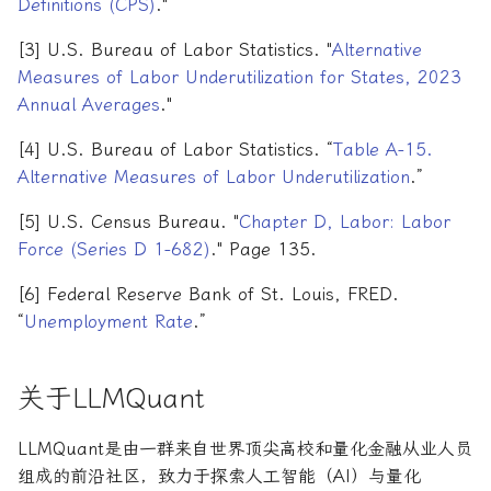
Definitions (CPS)
."
[3] U.S. Bureau of Labor Statistics. "
Alternative
Measures of Labor Underutilization for States, 2023
Annual Averages
."
[4] U.S. Bureau of Labor Statistics. “
Table A-15.
Alternative Measures of Labor Underutilization
.”
[5] U.S. Census Bureau. "
Chapter D, Labor: Labor
Force (Series D 1-682)
." Page 135.
[6] Federal Reserve Bank of St. Louis, FRED.
“
Unemployment Rate
.”
关于LLMQuant
LLMQuant是由一群来自世界顶尖高校和量化金融从业人员
组成的前沿社区，致力于探索人工智能（AI）与量化