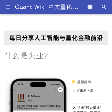
Quant Wiki 中文量化百科
正
在
关于项目
一级市场
股权
T+1
价值投资
关键要点
宏观经济学
股份公司
市盈率
杠杆
二八法则
概述
概述
概述
量化交易员带你入门
论文清单
简介
简介
简介
Overview
简介
全球量化薪资大揭秘
Overview
二元期权
债券
条件概率
概率分布
大数法则
蒙特卡罗模拟
衍生品
期望值
P值
回归分析
方差分析
默顿模型
趋势交易
德尔塔对冲
移动平均线
多空基金
市价单
空头头寸
伽马
资本资产定价模型
回测
本杰明·格雷厄姆
为什么有些交易策略能带
夏普比率
一文解密量化策略类型
机构策略九个热门策略
最新研究目录
研报精选目录
开源工具库
TradingAgents 多智能体L
Transformer架构详解
入门级书籍
人工智能
买方公司
西蒙斯
Citadel与Millennium文化
多管理人基金成功之道
初
利？
金融交易框架
比
始
如何参与
二级市场
期货
保证金
被动投资
理解失业
凯恩斯经济学
有限合伙
股息
杠杆率
基尼系数
基础理论
基本概念
交易策略
必懂概念入门
量化最新研究
量化学习资源
量化与人工智能结合
图书分类指南
公司简介
一文全解析对冲基金的职业路
卖出期权
国债
联合概率
正态分布
中心极限定理
系统抽样
协方差
Z值
R平方
动量投资
伽马对冲
简单移动平均线
多空股权
限价单
逼空
贝塔
Fama-French三因子模型
杰西·L·利弗莫尔
期权定价
多策略对冲基金入门
Point72投资策略
业内使用案例
多因子系列
分析工具
DiffusionModel概述
进阶级书籍
量化交易
卖方公司
Giuseppe Paleologo
径
如何打造"好用"的交易策略
InvestorBench 面向LLM
化
什么是失业？
决策任务的Benchmark
常见问题
债券市场
期权
保证金交易
多因子模型
失业的类型
新自由主义
寡头垄断
股权稀释
无杠杆Beta
菲利普斯曲线
概率分布
统计检验
期权策略
策略类型入门
研报精选
不同编程语言的量化框架
全面科普：谷歌 Gemini
书籍
大师人物
VIX期权
国库券
贝叶斯定理
均匀分布
经验法则
变异系数
相关系数
Z检验
决定系数
因子投资
波动率套利
指数移动平均线
限价单簿
阿尔法
波动率
事件驱动型
前沿技术
人工智能系列
数据工具
VQVAE模型概述
编程实现类
基础理论
Julian Robertson
搜
Flash 2.0 与 DeepSeek
揭秘量化分析师的日常
如何如何划分交易风格？
R1、OpenAI o3-mini 的对比
FinRobot 基于大语言模型
关于LLMQuant
外汇市场
债券
交易商
有效市场假说
如何衡量失业率
资本主义
规模经济
毛利率
波动性
比较优势
重要定理
回归分析
技术指标
实用行业入门
研究成果复现
公司文化深度解析
可转换债券
相关性
线性关系
T检验
多元线性回归
高频交易
德尔塔中性
相对强弱指数
立即执行或取消订单
资产组合理论
宏观对冲基金入门
高频交易系列
高级分析
AI量化类
工程实现
索
与应用
股票研究与估值框架
探秘Jane Street实习的亲身
量化交易员带你写Long-
引
经历
Short Strategy代码
社区其他项目
外汇
证券
卖空
风险投资
失业历史
自由市场
知识经济
贴现率
流动性
绝对优势
应用
方差分析
基金类型
趋势型
基金管理策略
相关系数
非线性
假设检验
最小二乘法
均值回归
伽玛中性
费舍尔变换指标
限时订单
高频交易
其他系列
交易策略
面试资源
OpenAI发布号称"最强大"的
ChatGPT也能做投资分析-
擎
GPT-4.5模型
把手教你利用 LangChain
剑桥北大课程
量化术语簿
加入我们
股市
衍生品
首次公开募股
对冲
失业的主要原因是什么？
自由贸易
债务重组
年金表
CBOE波动率指数
汇率
金融衍生品
经典模型
交易订单
统计套利型
2025年最值得关注的10家对
自相关
统计显著性
变量膨胀因子
套利者
看跌期权
双顶
极值理论(EVT)在VaR与E
学习资源
建股票研究框架
冲基金
算中的应用
深度解析:如何用DeepSeek-
城市如何影响你的量化生涯
量化交易竞赛
熊市
标的资产
报价
失业有哪 3 种类型？
公开市场操作
合并与收购
收益率倒挂
货币流通速度
头寸管理
多重共线性
卡方统计量
市场中性
跨式期权
黄金交叉