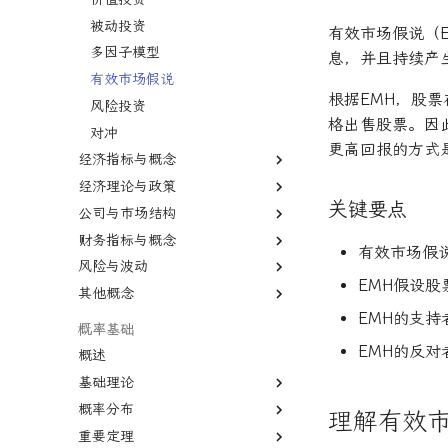
外汇
债券
保证金交易
被动投资
二元期权
有效市场假说（
股市
证券
交易商
多因子模型
卖出期权
债券
息，并且持续产
熊市
衍生品
卖空
有效市场假说
VIX期权
国债
根据EMH，股
牛市
标的资产
首次公开募股
风险投资
国库券
格出售股票。因
纳斯达克
固定收益
报价
对冲
可转换债券
更高回报的方式
经济指标与概念
远期价格
首席经纪业务
经济理论与政策
远期合同
国内生产总值
关键要点
公司与市场结构
国民生产总值
宏观经济学
财务指标与概念
生产者价格指数
凯恩斯经济学
股份公司
有效市场假
风险与波动
通货膨胀
新自由主义
有限合伙
市盈率
EMH假设
其他概念
恶性通胀
资本主义
寡头垄断
股息
杠杆
EMH的支
失业
自由市场
规模经济
股权稀释
杠杆率
二八法则
概率基础
经济增长
自由贸易
知识经济
毛利率
无杠杆Beta
基尼系数
EMH的反
概述
商业周期
公开市场操作
债务重组
贴现率
波动性
菲利普斯曲线
基础理论
大萧条
货币政策
合并与收购
年金表
流动性
比较优势
概率分布
条件概率
理解有效市
房地产泡沫
关税
杠杆收购
收益率倒挂
CBOE波动率指数
绝对优势
重要定理
联合概率
概率分布