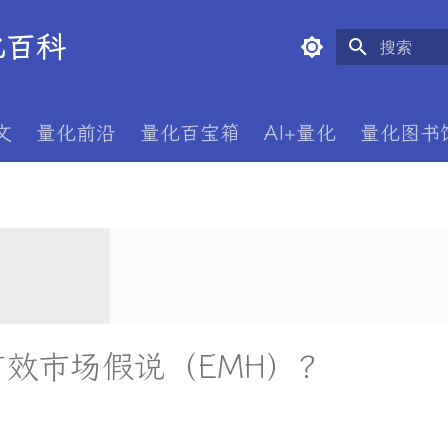
量化百科
正在初始化
文
量化前沿
量化百宝箱
AI+量化
量化图书
效市场假说（EMH）？