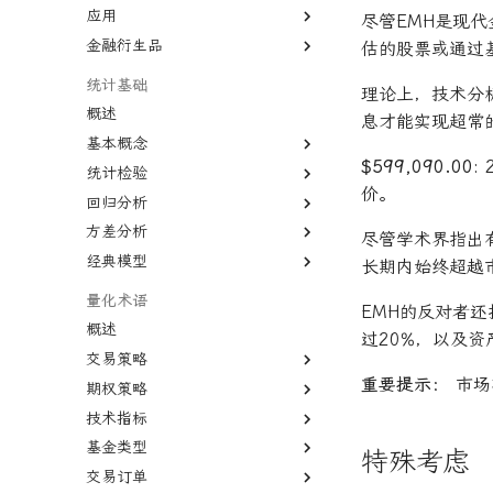
利率
贸易逆差
经济订货量
AAA信用评级
汇率
应用
贝叶斯定理
正态分布
大数法则
尽管EMH是现
联邦基金利率
量化宽松
长期资本管理公司
CAPE比率
货币流通速度
金融衍生品
相关性
均匀分布
中心极限定理
蒙特卡罗模拟
估的股票或通过
中型市值
相关系数
经验法则
系统抽样
衍生品
统计基础
理论上，技术分
变化率
变异系数
概述
息才能实现超常
基准年
基本概念
增长曲线
$599,090.00:
统计检验
期望值
增长率
价。
回归分析
协方差
P值
复利
方差分析
相关系数
Z值
回归分析
尽管学术界指出
复合年增长率
经典模型
线性关系
Z检验
R平方
方差分析
长期内始终超越
年回报率
非线性
T检验
决定系数
默顿模型
量化术语
年金未来价值
EMH的反对者
自相关
假设检验
多元线性回归
概述
现值
过20%，以及
多重共线性
统计显著性
最小二乘法
交易策略
资产负债表
卡方统计量
变量膨胀因子
重要提示：
市场
期权策略
趋势交易
资本化
置信区间
技术指标
动量投资
德尔塔对冲
边际收益
基金类型
因子投资
伽马对冲
移动平均线
面值
特殊考虑
交易订单
高频交易
波动率套利
简单移动平均线
多空基金