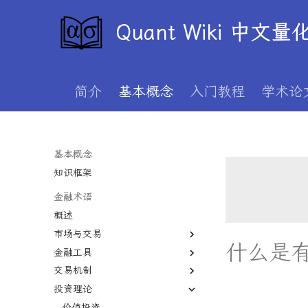
Quant Wiki 中文
简介
基本概念
入门教程
学术论
基本概念
知识框架
金融术语
概述
市场与交易
什么是有
金融工具
一级市场
交易机制
二级市场
股权
投资理论
债券市场
期货
T+1
外汇市场
期权
保证金
价值投资