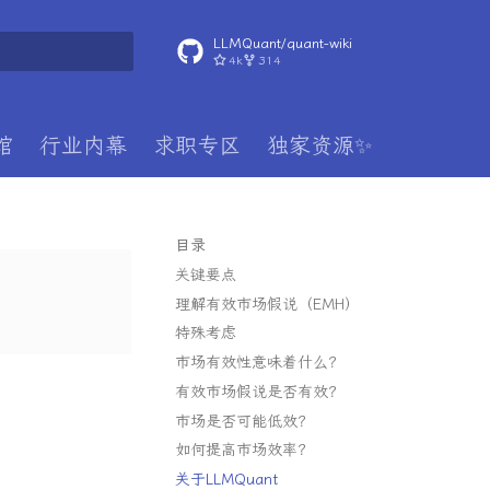
LLMQuant/quant-wiki
4k
314
搜索引擎
馆
行业内幕
求职专区
独家资源✨
目录
关键要点
理解有效市场假说（EMH）
特殊考虑
市场有效性意味着什么？
有效市场假说是否有效？
市场是否可能低效？
如何提高市场效率？
关于LLMQuant