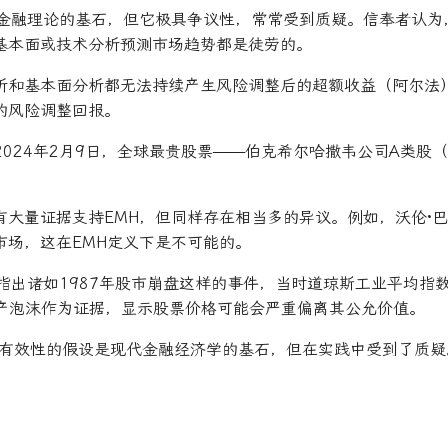
代金融理论的基石，但它极具争议性，常常受到质疑。信奉者认为
基本面或技术分析预测市场趋势都是徒劳的。
析和基本面分析都无法持续产生风险调整后的超额收益（阿尔法
的风险调整回报。
2024年2月9日，全球最贵股票——伯克希尔哈撒韦公司A类股（B
有大量证据支持EMH，但同样存在相当多的异议。例如，沃伦·
市场，这在EMH定义下是不可能的。
还指出诸如1987年股市崩盘这样的事件，当时道琼斯工业平均指
资产泡沫作为证据，显示股票价格可能会严重偏离其公允价值。
有效性的假设是现代金融经济学的基石，但在实践中受到了质疑