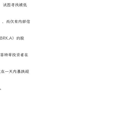
，试图寻找被低
），而仅有内部信
RK.A）的股
巴菲特等投资者在
数在一天内暴跌超
。