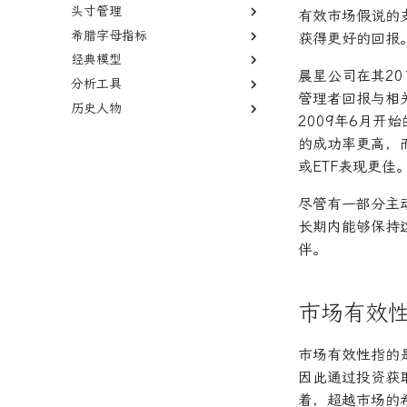
头寸管理
均值回归
德尔塔中性
指数移动平均线
多空股权
市价单
有效市场假说的
希腊字母指标
套利者
伽玛中性
相对强弱指数
限价单
空头头寸
获得更好的回报
经典模型
市场中性
看跌期权
费舍尔变换指标
限价单簿
逼空
伽马
晨星公司在其20
分析工具
货币套利交易
跨式期权
双顶
立即执行或取消订单
贝塔
资本资产定价模型
管理者回报与相
历史人物
新闻交易者
空头看涨价差
黄金交叉
限时订单
阿尔法
Fama-French三因子模型
回测
2009年6月开
波动率微笑
本杰明·格雷厄姆
的成功率更高，
杰西·L·利弗莫尔
或ETF表现更佳
尽管有一部分主
长期内能够保持
伴。
市场有效
市场有效性指的
因此通过投资获
着，超越市场的