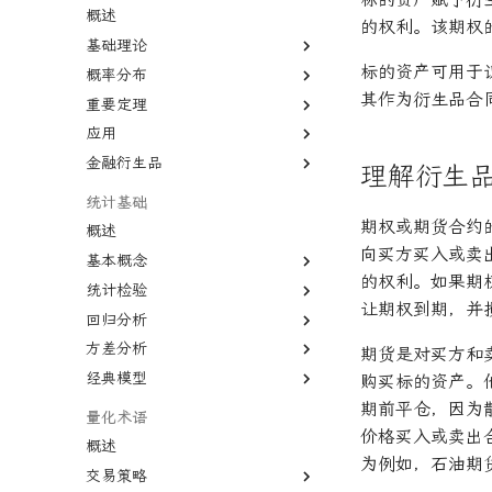
经济增长
自由贸易
知识经济
毛利率
无杠杆Beta
基尼系数
概述
的权利。该期权
商业周期
公开市场操作
债务重组
贴现率
波动性
菲利普斯曲线
基础理论
大萧条
货币政策
合并与收购
年金表
流动性
比较优势
标的资产可用于
概率分布
条件概率
房地产泡沫
关税
杠杆收购
收益率倒挂
CBOE波动率指数
绝对优势
其作为衍生品合
重要定理
联合概率
概率分布
利率
贸易逆差
经济订货量
AAA信用评级
汇率
应用
贝叶斯定理
正态分布
大数法则
联邦基金利率
量化宽松
长期资本管理公司
CAPE比率
货币流通速度
金融衍生品
相关性
均匀分布
中心极限定理
蒙特卡罗模拟
理解衍生
中型市值
相关系数
经验法则
系统抽样
衍生品
统计基础
变化率
变异系数
期权或期货合约
概述
基准年
向买方买入或卖
基本概念
增长曲线
的权利。如果期
统计检验
期望值
增长率
让期权到期，并
回归分析
协方差
P值
复利
方差分析
相关系数
Z值
回归分析
期货是对买方和
复合年增长率
经典模型
线性关系
Z检验
R平方
方差分析
购买标的资产。
年回报率
非线性
T检验
决定系数
默顿模型
期前平仓，因为
量化术语
年金未来价值
价格买入或卖出
自相关
假设检验
多元线性回归
概述
现值
为例如，石油期
多重共线性
统计显著性
最小二乘法
交易策略
资产负债表