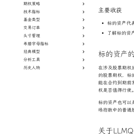
卡方统计量
变量膨胀因子
期权策略
趋势交易
资本化
置信区间
主要收获
技术指标
动量投资
德尔塔对冲
边际收益
基金类型
因子投资
伽马对冲
移动平均线
面值
标的资产代
交易订单
高频交易
波动率套利
简单移动平均线
多空基金
了解标的资
头寸管理
均值回归
德尔塔中性
指数移动平均线
多空股权
市价单
希腊字母指标
套利者
伽玛中性
相对强弱指数
限价单
空头头寸
经典模型
市场中性
看跌期权
费舍尔变换指标
限价单簿
逼空
伽马
标的资产
分析工具
货币套利交易
跨式期权
双顶
立即执行或取消订单
贝塔
资本资产定价模型
在涉及股票期权
历史人物
新闻交易者
空头看涨价差
黄金交叉
限时订单
阿尔法
Fama-French三因子模型
回测
的股票期权，标
波动率微笑
本杰明·格雷厄姆
能在合约到期前
杰西·L·利弗莫尔
权是否值得行使
标的资产也可以
场指数中的普通
关于LLMQu