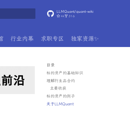
LLMQuant/quant-wiki
4k
316
搜索
馆
行业内幕
求职专区
独家资源✨
目录
标的资产的基础知识
理解衍生品合约
主要收获
标的资产的例子
关于LLMQuant