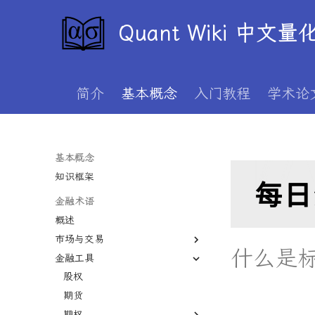
Quant Wiki 中文
简介
基本概念
入门教程
学术论
基本概念
知识框架
金融术语
概述
市场与交易
什么是
金融工具
一级市场
二级市场
股权
债券市场
期货
外汇市场
期权