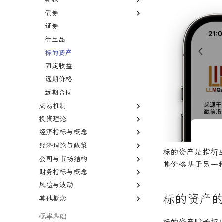
外汇
债券
二元期权
股市
证券
卖出期权
债券
熊市
衍生品
VIX期权
国债
牛市
标的资产
国库券
纳斯达克
固定收益
可转换债券
远期价格
远期合同
交易机制
投资理论
T+1
经济指标与概念
保证金
价值投资
经济理论与政策
保证金交易
被动投资
国内生产总值
标的资产是指衍
公司与市场结构
交易商
多因子模型
国民生产总值
宏观经济学
其价格基于另一
财务指标与概念
卖空
有效市场假说
生产者价格指数
凯恩斯经济学
股份公司
风险与波动
首次公开募股
风险投资
通货膨胀
新自由主义
有限合伙
市盈率
标的资产
其他概念
报价
对冲
恶性通胀
资本主义
寡头垄断
股息
杠杆
首席经纪业务
失业
自由市场
规模经济
股权稀释
杠杆率
二八法则
概率基础
标的资产赋予衍