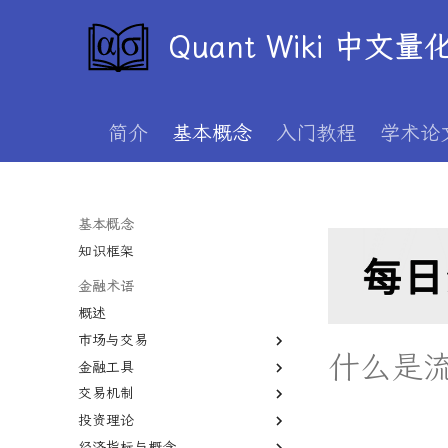
Quant Wiki 中文
简介
基本概念
入门教程
学术论
基本概念
知识框架
金融术语
概述
市场与交易
什么是
金融工具
一级市场
交易机制
二级市场
股权
投资理论
债券市场
期货
T+1
经济指标与概念
外汇市场
期权
保证金
价值投资