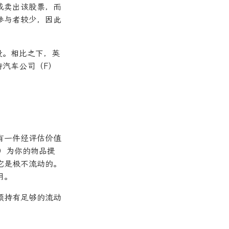
或卖出该股票，而
参与者较少，因此
万股。相比之下，英
特汽车公司（F）
。
有一件经评估价值
）为你的物品提
它是极不流动的。
用。
须持有足够的流动
。