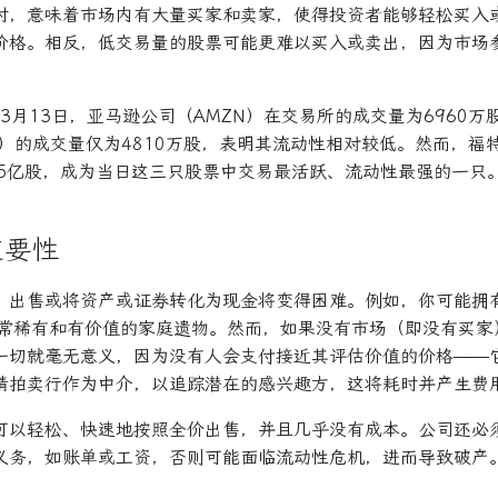
时，意味着市场内有大量买家和卖家，使得投资者能够轻松买入
价格。相反，低交易量的股票可能更难以买入或卖出，因为市场
年3月13日，亚马逊公司（AMZN）在交易所的成交量为6960
C）的成交量仅为4810万股，表明其流动性相对较低。然而，福
185亿股，成为当日这三只股票中交易最活跃、流动性最强的一只
重要性
，出售或将资产或证券转化为现金将变得困难。例如，你可能拥
非常稀有和有价值的家庭遗物。然而，如果没有市场（即没有买家
一切就毫无意义，因为没有人会支付接近其评估价值的价格——
请拍卖行作为中介，以追踪潜在的感兴趣方，这将耗时并产生费
可以轻松、快速地按照全价出售，并且几乎没有成本。公司还必
义务，如账单或工资，否则可能面临流动性危机，进而导致破产