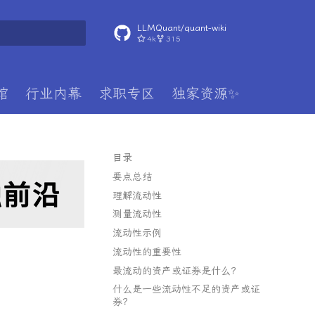
LLMQuant/quant-wiki
4k
315
搜索引擎
馆
行业内幕
求职专区
独家资源✨
目录
要点总结
理解流动性
测量流动性
流动性示例
流动性的重要性
最流动的资产或证券是什么？
什么是一些流动性不足的资产或证
券？