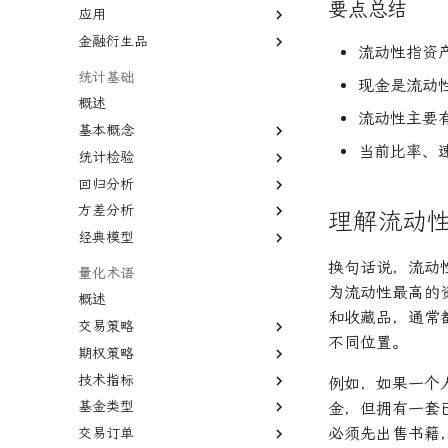
要点总结
增长率
汇率
应用
贝叶斯定理
正态分布
大数法则
复利
货币流通速度
金融衍生品
相关性
均匀分布
中心极限定理
蒙特卡罗模拟
流动性指资
复合年增长率
相关系数
经验法则
系统抽样
衍生品
统计基础
现金是流动
年回报率
变异系数
概述
年金未来价值
流动性主要
基本概念
现值
当前比率、
统计检验
期望值
资产负债表
回归分析
协方差
P值
资本化
方差分析
相关系数
Z值
回归分析
理解流动
边际收益
经典模型
线性关系
Z检验
R平方
方差分析
面值
非线性
T检验
决定系数
默顿模型
换句话说，流动
量化术语
自相关
假设检验
多元线性回归
为流动性最高的
概述
和收藏品，通常
多重共线性
统计显著性
最小二乘法
交易策略
不同位置。
卡方统计量
变量膨胀因子
期权策略
趋势交易
置信区间
技术指标
动量投资
德尔塔对冲
例如，如果一个
基金类型
因子投资
伽马对冲
移动平均线
金，但拥有一套
必须先出售书籍
交易订单
高频交易
波动率套利
简单移动平均线
多空基金