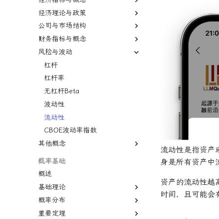
经济理论与政策
外汇
债券
保证金交易
被动投资
国内生产总值
二元期权
公司与市场结构
股市
证券
交易商
多因子模型
国民生产总值
宏观经济学
卖出期权
债券
财务指标与概念
熊市
衍生品
卖空
有效市场假说
生产者价格指数
凯恩斯经济学
股份公司
VIX期权
国债
风险与波动
牛市
标的资产
首次公开募股
风险投资
通货膨胀
新自由主义
有限合伙
市盈率
国库券
纳斯达克
固定收益
报价
对冲
恶性通胀
资本主义
寡头垄断
股息
杠杆
可转换债券
远期价格
首席经纪业务
失业
自由市场
规模经济
股权稀释
杠杆率
远期合同
经济增长
自由贸易
知识经济
毛利率
无杠杆Beta
商业周期
公开市场操作
债务重组
贴现率
波动性
大萧条
货币政策
合并与收购
年金表
流动性
房地产泡沫
关税
杠杆收购
收益率倒挂
CBOE波动率指数
其他概念
利率
贸易逆差
经济订货量
AAA信用评级
流动性是指资产
联邦基金利率
量化宽松
长期资本管理公司
CAPE比率
二八法则
概率基础
身是所有资产中
中型市值
基尼系数
概述
资产的流动性越
变化率
菲利普斯曲线
基础理论
时间，且可能会
基准年
比较优势
概率分布
条件概率
增长曲线
绝对优势
重要定理
联合概率
概率分布