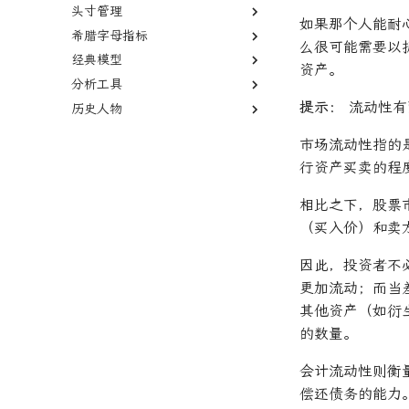
头寸管理
均值回归
德尔塔中性
指数移动平均线
多空股权
市价单
如果那个人能耐
希腊字母指标
套利者
伽玛中性
相对强弱指数
限价单
空头头寸
么很可能需要以
经典模型
市场中性
看跌期权
费舍尔变换指标
限价单簿
逼空
伽马
资产。
分析工具
货币套利交易
跨式期权
双顶
立即执行或取消订单
贝塔
资本资产定价模型
提示：
流动性有
历史人物
新闻交易者
空头看涨价差
黄金交叉
限时订单
阿尔法
Fama-French三因子模型
回测
波动率微笑
本杰明·格雷厄姆
市场流动性指的
杰西·L·利弗莫尔
行资产买卖的程
相比之下，股票
（买入价）和卖
因此，投资者不
更加流动；而当
其他资产（如衍
的数量。
会计流动性则衡
偿还债务的能力