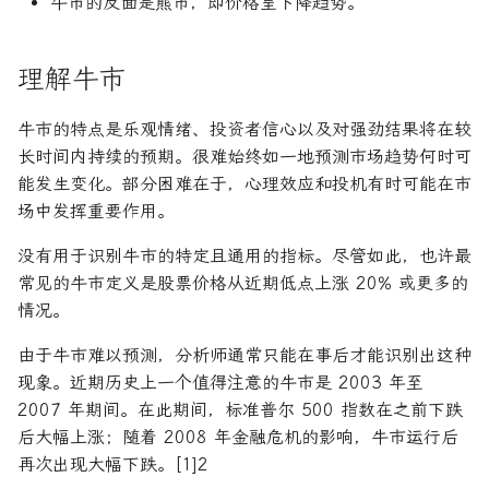
牛市的反面是熊市，即价格呈下降趋势。
论文速读与复现
如何拿下Jane Street量化实
年回报率
习
理解牛市
人工智能前沿
年金未来价值
如何拿下Optiver量化实习
牛市的特点是乐观情绪、投资者信心以及对强劲结果将在较
现值
长时间内持续的预期。很难始终如一地预测市场趋势何时可
如何进入Akuna Capital做量
化交易
能发生变化。部分困难在于，心理效应和投机有时可能在市
资产负债表
场中发挥重要作用。
量化交易员面试问题大全
资本化
没有用于识别牛市的特定且通用的指标。尽管如此，也许最
常见的牛市定义是股票价格从近期低点上涨 20% 或更多的
边际收益
情况。
面值
由于牛市难以预测，分析师通常只能在事后才能识别出这种
现象。近期历史上一个值得注意的牛市是 2003 年至
2007 年期间。在此期间，标准普尔 500 指数在之前下跌
后大幅上涨；随着 2008 年金融危机的影响，牛市运行后
再次出现大幅下跌。[1]2