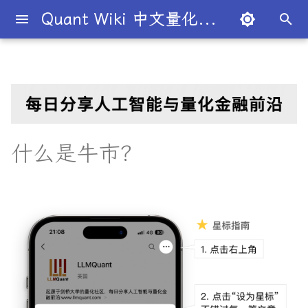
Quant Wiki 中文量化百科
键
入
关于项目
关键要点
股权
T+1
价值投资
国内生产总值
宏观经济学
股份公司
市盈率
杠杆
二八法则
概述
概述
概述
量化交易员带你入门
论文清单
简介
简介
简介
Overview
简介
全球量化薪资大揭秘
Overview
二元期权
债券
条件概率
概率分布
大数法则
蒙特卡罗模拟
衍生品
期望值
P值
回归分析
方差分析
默顿模型
趋势交易
德尔塔对冲
移动平均线
多空基金
市价单
空头头寸
伽马
资本资产定价模型
回测
本杰明·格雷厄姆
为什么有些交易策略能带
夏普比率
一文解密量化策略类型
机构策略九个热门策略
最新研究目录
研报精选目录
开源工具库
TradingAgents 多智能体L
Transformer架构详解
入门级书籍
人工智能
买方公司
西蒙斯
Citadel与Millennium文化
多管理人基金成功之道
以
利？
金融交易框架
比
开
如何参与
理解牛市
期货
保证金
被动投资
国民生产总值
凯恩斯经济学
有限合伙
股息
杠杆率
基尼系数
基础理论
基本概念
交易策略
必懂概念入门
量化最新研究
量化学习资源
量化与人工智能结合
图书分类指南
公司简介
一文全解析对冲基金的职业路
卖出期权
国债
联合概率
正态分布
中心极限定理
系统抽样
协方差
Z值
R平方
动量投资
伽马对冲
简单移动平均线
多空股权
限价单
逼空
贝塔
Fama-French三因子模型
杰西·L·利弗莫尔
期权定价
多策略对冲基金入门
Point72投资策略
业内使用案例
多因子系列
分析工具
DiffusionModel概述
进阶级书籍
量化交易
卖方公司
Giuseppe Paleologo
径
如何打造"好用"的交易策略
InvestorBench 面向LLM
始
什么是牛市？
决策任务的Benchmark
常见问题
牛市与熊市
期权
保证金交易
多因子模型
生产者价格指数
新自由主义
寡头垄断
股权稀释
无杠杆Beta
菲利普斯曲线
概率分布
统计检验
期权策略
策略类型入门
研报精选
不同编程语言的量化框架
全面科普：谷歌 Gemini
书籍
大师人物
VIX期权
国库券
贝叶斯定理
均匀分布
经验法则
变异系数
相关系数
Z检验
决定系数
因子投资
波动率套利
指数移动平均线
限价单簿
阿尔法
波动率
事件驱动型
前沿技术
人工智能系列
数据工具
VQVAE模型概述
编程实现类
基础理论
Julian Robertson
搜
Flash 2.0 与 DeepSeek
揭秘量化分析师的日常
如何如何划分交易风格？
R1、OpenAI o3-mini 的对比
FinRobot 基于大语言模型
关于LLMQuant
如何利用牛市
债券
交易商
有效市场假说
通货膨胀
资本主义
规模经济
毛利率
波动性
比较优势
重要定理
回归分析
技术指标
实用行业入门
研究成果复现
公司文化深度解析
可转换债券
相关性
线性关系
T检验
多元线性回归
高频交易
德尔塔中性
相对强弱指数
立即执行或取消订单
资产组合理论
宏观对冲基金入门
高频交易系列
高级分析
AI量化类
工程实现
索
与应用
股票研究与估值框架
探秘Jane Street实习的亲身
量化交易员带你写Long-
经历
Short Strategy代码
社区其他项目
历史牛市的例子
证券
卖空
风险投资
恶性通胀
自由市场
知识经济
贴现率
流动性
绝对优势
应用
方差分析
基金类型
趋势型
基金管理策略
相关系数
非线性
假设检验
最小二乘法
均值回归
伽玛中性
费舍尔变换指标
限时订单
高频交易
其他系列
交易策略
面试资源
OpenAI发布号称"最强大"的
ChatGPT也能做投资分析-
GPT-4.5模型
把手教你利用 LangChain
剑桥北大课程
量化术语簿
加入我们
为什么价格上涨时被称为“牛”
衍生品
首次公开募股
对冲
失业
自由贸易
债务重组
年金表
CBOE波动率指数
汇率
金融衍生品
经典模型
交易订单
统计套利型
2025年最值得关注的10家对
自相关
统计显著性
变量膨胀因子
套利者
看跌期权
双顶
极值理论(EVT)在VaR与E
学习资源
建股票研究框架
市？
冲基金
算中的应用
深度解析:如何用DeepSeek-
城市如何影响你的量化生涯
量化交易竞赛
标的资产
报价
经济增长
公开市场操作
合并与收购
收益率倒挂
货币流通速度
头寸管理
多重共线性
卡方统计量
市场中性
跨式期权
黄金交叉