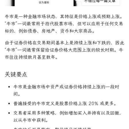
R1对特斯拉相关新闻进行情
DeepSeek 一家用实力"做
截至 2023 年，我们是否处
大奖章基金：文艺复兴科技公
感分析并生成投资建议
空"美国科技股的量化背景
于牛市？
司里独一无二的赚钱机器
量化金融最佳学位推荐
为有志于量化领域的人士
固定收益
首席经纪业务
商业周期
货币政策
杠杆收购
AAA信用评级
希腊字母指标
置信区间
货币套利交易
空头看涨价差
创
他们技能给雇主的绝佳项
牛市是一种金融市场状态，其特征是价格上涨或预期上涨。
如何使用DeepSeek-R1或
什么导致股票价格在牛市中上
Quadrature Capital:你从未
量化开发者职业路径解析
远期价格
大萧条
关税
经济订货量
CAPE比率
经典模型
新闻交易者
波动率微笑
“牛市”一词最常用于指代股票市场，但可以应用于任何交易
ChatGPT与Langchain构建专
如何利用LLM自动获取量
涨？
听过的神秘自营交易公司
标的，例如债券、房地产、货币和大宗商品。
业金融分析师
资策略
量化交易员职业路径揭秘
远期合同
房地产泡沫
贸易逆差
长期资本管理公司
中型市值
分析工具
由于证券价格在交易期间基本上是持续上涨和下跌的，因此
为什么牛市有时会动摇并变成
规模越大代表业绩越好？论对
“牛市”一词通常保留给证券价格大范围上涨的较长时期。牛
2025年AI量化论文优选41篇
TradeMaster强化学习
熊市？
冲基金规模与其表现的关系
两种量化面试官类型解析
利率
量化宽松
变化率
历史人物
市往往持续数月甚至数年。
2024年AI量化论文精选
GPT如何影响量化金融
结论
量化行业与雇主类型全览
量化交易员的日常工作揭秘
联邦基金利率
基准年
关键要点
2024年LLM量化论文
参考文献
量化薪资揭秘：量化从业者赚
如何写出完美的量化简历
增长曲线
多少钱？
牛市是金融市场中资产或证券价格持续上涨的一段时
AI量化交易基础
关于LLMQuant
2023量化金融求职与实习指
增长率
间。
南
普遍接受的牛市定义是股票价格上涨 20% 或更多。
ChatGPT量化实战
复利
交易者采用多种策略，例如增加买入并持有以及回撤，
如何拿下IMC Trading量化实
以从牛市中获利。
ChatGPT选股策略
习
复合年增长率