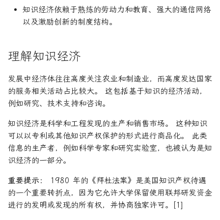
知识经济依赖于熟练的劳动力和教育、强大的通信网络
论文速读与复现
如何拿下Jane Street量化实
年回报率
以及激励创新的制度结构。
习
人工智能前沿
年金未来价值
如何拿下Optiver量化实习
理解知识经济
现值
如何进入Akuna Capital做量
发展中经济体往往高度关注农业和制造业，而高度发达国家
化交易
资产负债表
的服务相关活动占比较大。 这包括基于知识的经济活动，
例如研究、技术支持和咨询。
量化交易员面试问题大全
资本化
知识经济是科学和工程发现的生产和销售市场。 这种知识
边际收益
可以以专利或其他知识产权保护的形式进行商品化。 此类
信息的生产者，例如科学专家和研究实验室，也被认为是知
面值
识经济的一部分。
重要提示：
1980 年的《拜杜法案》是美国知识产权待遇
的一个重要转折点，因为它允许大学保留使用联邦研发资金
进行的发明或发现的所有权，并协商独家许可。[1]