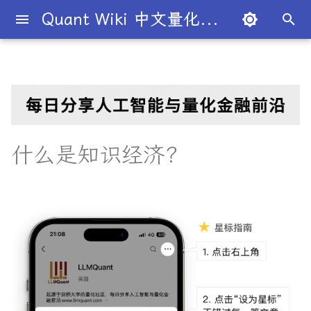
Quant Wiki 中文量化百科
正
在
关于项目
一级市场
股权
T+1
价值投资
国内生产总值
宏观经济学
关键要点
市盈率
杠杆
二八法则
概述
概述
概述
量化交易员带你入门
论文清单
简介
简介
简介
Overview
简介
全球量化薪资大揭秘
Overview
二元期权
债券
条件概率
概率分布
大数法则
蒙特卡罗模拟
衍生品
期望值
P值
回归分析
方差分析
默顿模型
趋势交易
德尔塔对冲
移动平均线
多空基金
市价单
空头头寸
伽马
资本资产定价模型
回测
本杰明·格雷厄姆
为什么有些交易策略能带
夏普比率
一文解密量化策略类型
机构策略九个热门策略
最新研究目录
研报精选目录
开源工具库
TradingAgents 多智能体L
Transformer架构详解
入门级书籍
人工智能
买方公司
西蒙斯
Citadel与Millennium文化
多管理人基金成功之道
初
利？
金融交易框架
比
始
如何参与
二级市场
期货
保证金
被动投资
国民生产总值
凯恩斯经济学
理解知识经济
股息
杠杆率
基尼系数
基础理论
基本概念
交易策略
必懂概念入门
量化最新研究
量化学习资源
量化与人工智能结合
图书分类指南
公司简介
一文全解析对冲基金的职业路
卖出期权
国债
联合概率
正态分布
中心极限定理
系统抽样
协方差
Z值
R平方
动量投资
伽马对冲
简单移动平均线
多空股权
限价单
逼空
贝塔
Fama-French三因子模型
杰西·L·利弗莫尔
期权定价
多策略对冲基金入门
Point72投资策略
业内使用案例
多因子系列
分析工具
DiffusionModel概述
进阶级书籍
量化交易
卖方公司
Giuseppe Paleologo
径
如何打造"好用"的交易策略
InvestorBench 面向LLM
化
什么是知识经济？
决策任务的Benchmark
常见问题
债券市场
期权
保证金交易
多因子模型
生产者价格指数
新自由主义
知识经济与人力资本
股权稀释
无杠杆Beta
菲利普斯曲线
概率分布
统计检验
期权策略
策略类型入门
研报精选
不同编程语言的量化框架
全面科普：谷歌 Gemini
书籍
大师人物
VIX期权
国库券
贝叶斯定理
均匀分布
经验法则
变异系数
相关系数
Z检验
决定系数
因子投资
波动率套利
指数移动平均线
限价单簿
阿尔法
波动率
事件驱动型
前沿技术
人工智能系列
数据工具
VQVAE模型概述
编程实现类
基础理论
Julian Robertson
搜
Flash 2.0 与 DeepSeek
揭秘量化分析师的日常
如何如何划分交易风格？
R1、OpenAI o3-mini 的对比
FinRobot 基于大语言模型
关于LLMQuant
外汇市场
债券
交易商
有效市场假说
通货膨胀
资本主义
知识经济的例子
毛利率
波动性
比较优势
重要定理
回归分析
技术指标
实用行业入门
研究成果复现
公司文化深度解析
可转换债券
相关性
线性关系
T检验
多元线性回归
高频交易
德尔塔中性
相对强弱指数
立即执行或取消订单
资产组合理论
宏观对冲基金入门
高频交易系列
高级分析
AI量化类
工程实现
索
与应用
股票研究与估值框架
探秘Jane Street实习的亲身
量化交易员带你写Long-
引
经历
Short Strategy代码
社区其他项目
外汇
证券
卖空
风险投资
恶性通胀
自由市场
知识经济有多大？
贴现率
流动性
绝对优势
应用
方差分析
基金类型
趋势型
基金管理策略
相关系数
非线性
假设检验
最小二乘法
均值回归
伽玛中性
费舍尔变换指标
限时订单
高频交易
其他系列
交易策略
面试资源
OpenAI发布号称"最强大"的
ChatGPT也能做投资分析-
擎
GPT-4.5模型
把手教你利用 LangChain
剑桥北大课程
量化术语簿
加入我们
股市
衍生品
首次公开募股
对冲
失业
自由贸易
知识经济中最有价值的技能是
年金表
CBOE波动率指数
汇率
金融衍生品
经典模型
交易订单
统计套利型
2025年最值得关注的10家对
自相关
统计显著性
变量膨胀因子
套利者
看跌期权
双顶
极值理论(EVT)在VaR与E
学习资源
建股票研究框架
什么？
冲基金
算中的应用
深度解析:如何用DeepSeek-
城市如何影响你的量化生涯
量化交易竞赛
熊市
标的资产
报价
经济增长
公开市场操作
收益率倒挂
货币流通速度
头寸管理
多重共线性
卡方统计量
市场中性
跨式期权
黄金交叉