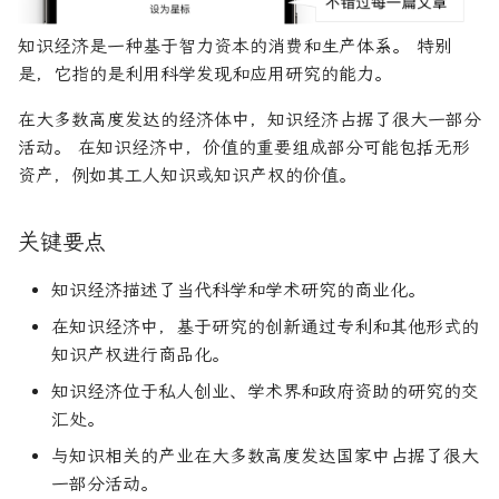
R1对特斯拉相关新闻进行情
DeepSeek 一家用实力"做
哪个国家拥有最大的知识经
大奖章基金：文艺复兴科技公
感分析并生成投资建议
空"美国科技股的量化背景
济？
司里独一无二的赚钱机器
量化金融最佳学位推荐
为有志于量化领域的人士
牛市
固定收益
首席经纪业务
商业周期
货币政策
AAA信用评级
希腊字母指标
置信区间
货币套利交易
空头看涨价差
知识经济是一种基于智力资本的消费和生产体系。 特别
创
他们技能给雇主的绝佳项
是，它指的是利用科学发现和应用研究的能力。
如何使用DeepSeek-R1或
References
Quadrature Capital:你从未
量化开发者职业路径解析
纳斯达克
远期价格
大萧条
关税
CAPE比率
经典模型
新闻交易者
波动率微笑
ChatGPT与Langchain构建专
如何利用LLM自动获取量
听过的神秘自营交易公司
在大多数高度发达的经济体中，知识经济占据了很大一部分
业金融分析师
资策略
关于LLMQuant
量化交易员职业路径揭秘
远期合同
房地产泡沫
贸易逆差
中型市值
分析工具
活动。 在知识经济中，价值的重要组成部分可能包括无形
规模越大代表业绩越好？论对
资产，例如其工人知识或知识产权的价值。
2025年AI量化论文优选41篇
TradeMaster强化学习
冲基金规模与其表现的关系
两种量化面试官类型解析
利率
量化宽松
变化率
历史人物
关键要点
2024年AI量化论文精选
GPT如何影响量化金融
量化行业与雇主类型全览
量化交易员的日常工作揭秘
联邦基金利率
基准年
知识经济描述了当代科学和学术研究的商业化。
2024年LLM量化论文
量化薪资揭秘：量化从业者赚
如何写出完美的量化简历
增长曲线
在知识经济中，基于研究的创新通过专利和其他形式的
多少钱？
知识产权进行商品化。
AI量化交易基础
2023量化金融求职与实习指
增长率
南
知识经济位于私人创业、学术界和政府资助的研究的交
ChatGPT量化实战
复利
汇处。
如何拿下IMC Trading量化实
与知识相关的产业在大多数高度发达国家中占据了很大
ChatGPT选股策略
习
复合年增长率
一部分活动。