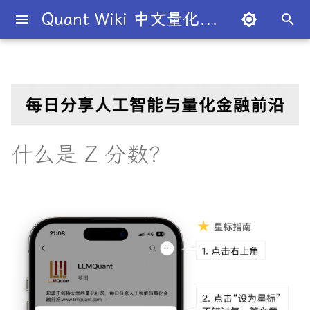
Quant Wiki 中文量化百科
正
在
关于项目
概述
概述
期望值
主要收获
回归分析
方差分析
默顿模型
概述
量化交易员带你入门
论文清单
简介
简介
简介
Overview
简介
全球量化薪资大揭秘
Overview
一级市场
股权
T+1
价值投资
国内生产总值
宏观经济学
股份公司
市盈率
杠杆
二八法则
条件概率
概率分布
大数法则
蒙特卡罗模拟
衍生品
趋势交易
德尔塔对冲
移动平均线
多空基金
市价单
空头头寸
伽马
资本资产定价模型
回测
本杰明·格雷厄姆
为什么有些交易策略能带
夏普比率
一文解密量化策略类型
机构策略九个热门策略
最新研究目录
研报精选目录
开源工具库
TradingAgents 多智能体L
Transformer架构详解
入门级书籍
人工智能
买方公司
西蒙斯
Citadel与Millennium文化
多管理人基金成功之道
初
利？
金融交易框架
比
始
如何参与
市场与交易
基础理论
协方差
理解 Z 分数
R平方
交易策略
必懂概念入门
量化最新研究
量化学习资源
量化与人工智能结合
图书分类指南
公司简介
一文全解析对冲基金的职业路
二级市场
期货
保证金
被动投资
国民生产总值
凯恩斯经济学
有限合伙
股息
杠杆率
基尼系数
联合概率
正态分布
中心极限定理
系统抽样
动量投资
伽马对冲
简单移动平均线
多空股权
限价单
逼空
贝塔
Fama-French三因子模型
杰西·L·利弗莫尔
期权定价
多策略对冲基金入门
Point72投资策略
业内使用案例
多因子系列
分析工具
DiffusionModel概述
进阶级书籍
量化交易
卖方公司
Giuseppe Paleologo
径
如何打造"好用"的交易策略
InvestorBench 面向LLM
化
什么是 Z 分数？
决策任务的Benchmark
常见问题
金融工具
概率分布
相关系数
Z 分数公式
决定系数
期权策略
策略类型入门
研报精选
不同编程语言的量化框架
全面科普：谷歌 Gemini
书籍
大师人物
债券市场
期权
保证金交易
多因子模型
生产者价格指数
新自由主义
寡头垄断
股权稀释
无杠杆Beta
菲利普斯曲线
贝叶斯定理
均匀分布
经验法则
变异系数
因子投资
波动率套利
指数移动平均线
限价单簿
阿尔法
波动率
事件驱动型
前沿技术
人工智能系列
数据工具
VQVAE模型概述
编程实现类
基础理论
Julian Robertson
搜
Flash 2.0 与 DeepSeek
揭秘量化分析师的日常
如何如何划分交易风格？
R1、OpenAI o3-mini 的对比
FinRobot 基于大语言模型
关于LLMQuant
交易机制
重要定理
线性关系
如何计算 Z 分数
多元线性回归
技术指标
实用行业入门
研究成果复现
公司文化深度解析
外汇市场
债券
交易商
有效市场假说
通货膨胀
资本主义
规模经济
毛利率
波动性
比较优势
相关性
高频交易
德尔塔中性
相对强弱指数
立即执行或取消订单
资产组合理论
宏观对冲基金入门
高频交易系列
高级分析
AI量化类
工程实现
索
与应用
股票研究与估值框架
探秘Jane Street实习的亲身
量化交易员带你写Long-
引
经历
Short Strategy代码
社区其他项目
投资理论
应用
非线性
Z 分数如何使用
最小二乘法
基金类型
趋势型
基金管理策略
外汇
证券
卖空
风险投资
恶性通胀
自由市场
知识经济
贴现率
流动性
绝对优势
相关系数
均值回归
伽玛中性
费舍尔变换指标
限时订单
高频交易
其他系列
交易策略
面试资源
OpenAI发布号称"最强大"的
ChatGPT也能做投资分析-
擎
GPT-4.5模型
把手教你利用 LangChain
剑桥北大课程
量化术语簿
加入我们
经济指标与概念
金融衍生品
自相关
Z 分数与标准差
变量膨胀因子
交易订单
统计套利型
2025年最值得关注的10家对
股市
衍生品
首次公开募股
对冲
失业
自由贸易
债务重组
年金表
CBOE波动率指数
汇率
套利者
看跌期权
双顶
极值理论(EVT)在VaR与E
学习资源
建股票研究框架
冲基金
算中的应用
深度解析:如何用DeepSeek-
城市如何影响你的量化生涯
量化交易竞赛
经济理论与政策
多重共线性
什么是 Z 分数？
头寸管理
熊市
标的资产
报价
经济增长
公开市场操作
合并与收购
收益率倒挂
货币流通速度
市场中性
跨式期权
黄金交叉