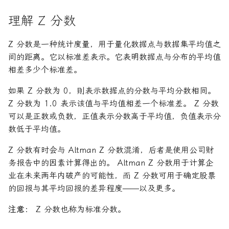
论文速读与复现
如何拿下Jane Street量化实
年回报率
理解 Z 分数
习
人工智能前沿
年金未来价值
Z 分数是一种统计度量，用于量化数据点与数据集平均值之
如何拿下Optiver量化实习
间的距离。它以标准差表示。它表明数据点与分布的平均值
现值
相差多少个标准差。
如何进入Akuna Capital做量
化交易
资产负债表
如果 Z 分数为 0，则表示数据点的分数与平均分数相同。
Z 分数为 1.0 表示该值与平均值相差一个标准差。 Z 分数
量化交易员面试问题大全
资本化
可以是正数或负数，正值表示分数高于平均值，负值表示分
数低于平均值。
边际收益
Z 分数有时会与 Altman Z 分数混淆，后者是使用公司财
面值
务报告中的因素计算得出的。 Altman Z 分数用于计算企
业在未来两年内破产的可能性，而 Z 分数可用于确定股票
的回报与其平均回报的差异程度——以及更多。
注意：
Z 分数也称为标准分数。