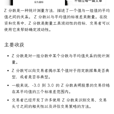
R1对特斯拉相关新闻进行情
DeepSeek 一家用实力"做
大奖章基金：文艺复兴科技公
感分析并生成投资建议
空"美国科技股的量化背景
司里独一无二的赚钱机器
量化金融最佳学位推荐
为有志于量化领域的人士
公司与市场结构
如何计算 Z 分数？
希腊字母指标
牛市
固定收益
首席经纪业务
商业周期
货币政策
杠杆收购
AAA信用评级
货币套利交易
空头看涨价差
Z 分数是一种统计测量方法，描述了一个值与一组值的平均
创
他们技能给雇主的绝佳项
值之间的关系。 Z 分数以与平均值的标准差来衡量。在投
如何使用DeepSeek-R1或
Quadrature Capital:你从未
量化开发者职业路径解析
财务指标与概念
Z 分数在现实生活中如何使
经典模型
纳斯达克
远期价格
大萧条
关税
经济订货量
CAPE比率
新闻交易者
波动率微笑
资和交易中，Z 分数是衡量工具波动性的指标，交易者可以
ChatGPT与Langchain构建专
如何利用LLM自动获取量
听过的神秘自营交易公司
用？
使用它来帮助确定波动性。
业金融分析师
资策略
量化交易员职业路径揭秘
风险与波动
分析工具
远期合同
房地产泡沫
贸易逆差
长期资本管理公司
中型市值
规模越大代表业绩越好？论对
什么是好的 Z 分数？
主要收获
2025年AI量化论文优选41篇
TradeMaster强化学习
冲基金规模与其表现的关系
两种量化面试官类型解析
其他概念
历史人物
利率
量化宽松
变化率
为什么 Z 分数如此重要？
Z 分数是对一组分数中某个分数与平均值关系的统计测
2024年AI量化论文精选
GPT如何影响量化金融
量化行业与雇主类型全览
量化交易员的日常工作揭秘
联邦基金利率
基准年
量。
底线
2024年LLM量化论文
量化薪资揭秘：量化从业者赚
如何写出完美的量化简历
增长曲线
Z 分数可以向交易者揭示某个值对于指定数据集是否典
多少钱？
关于LLMQuant
型，或者是否非典型。
AI量化交易基础
2023量化金融求职与实习指
增长率
一般来说，-3.0 到 3.0 的 Z 分数表明股票的交易价格
南
在其平均值的三个标准差范围内。
ChatGPT量化实战
复利
交易者已经开发了许多使用 Z 分数来识别交易、交易
如何拿下IMC Trading量化实
头寸之间的相关性以及评估交易策略的方法。
ChatGPT选股策略
习
复合年增长率