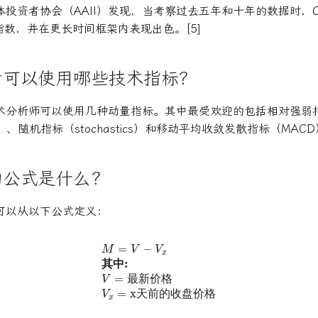
投资者协会（AAII）发现，当考察过去五年和十年的数据时，CA
指数，并在更长时间框架内表现出色。[5]
者可以使用哪些技术指标？
术分析师可以使用几种动量指标。其中最受欢迎的包括相对强弱指
、随机指标（stochastics）和移动平均收敛发散指标（MAC
的公式是什么？
可以从以下公式定义：
M
=
V
−
V
x
其中:
V
=
最新价格
V
x
=
x天前的收盘价格
其
中
其
中
最
新
价
格
最
新
价
格
天
前
的
收
盘
价
格
天
前
的
收
盘
价
格