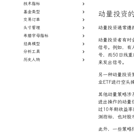
技术指标
德尔塔对冲
基金类型
伽马对冲
移动平均线
动量投资
交易订单
波动率套利
简单移动平均线
多空基金
动量投资通常遵
头寸管理
德尔塔中性
指数移动平均线
多空股权
市价单
希腊字母指标
伽玛中性
相对强弱指数
限价单
空头头寸
动量投资者有时
经典模型
看跌期权
费舍尔变换指标
限价单簿
逼空
伽马
信号。例如，有人
分析工具
跨式期权
双顶
立即执行或取消订单
贝塔
资本资产定价模型
号，而50日线
历史人物
空头看涨价差
黄金交叉
限时订单
阿尔法
Fama-French三因子模型
回测
来发出信号。
波动率微笑
本杰明·格雷厄姆
另一种动量投资
杰西·L·利弗莫尔
业ETF进行空
其他动量策略涉
进出操作的动量
过10年期收益
测指标，也对股
此外，一些策略结