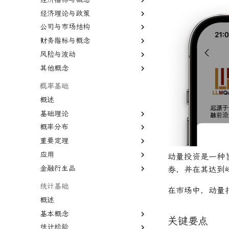
经济理论与政策
外汇
债券
保证金交易
被动投资
国内生产总值
二元期权
公司与市场结构
股市
证券
交易商
多因子模型
国民生产总值
宏观经济学
卖出期权
债券
财务指标与概念
熊市
衍生品
卖空
有效市场假说
生产者价格指数
凯恩斯经济学
股份公司
VIX期权
国债
风险与波动
牛市
标的资产
首次公开募股
风险投资
通货膨胀
新自由主义
有限合伙
市盈率
国库券
其他概念
纳斯达克
固定收益
报价
对冲
恶性通胀
资本主义
寡头垄断
股息
杠杆
可转换债券
远期价格
首席经纪业务
失业
自由市场
规模经济
股权稀释
杠杆率
二八法则
概率基础
远期合同
经济增长
自由贸易
知识经济
毛利率
无杠杆Beta
基尼系数
概述
商业周期
公开市场操作
债务重组
贴现率
波动性
菲利普斯曲线
基础理论
大萧条
货币政策
合并与收购
年金表
流动性
比较优势
概率分布
条件概率
房地产泡沫
关税
杠杆收购
收益率倒挂
CBOE波动率指数
绝对优势
重要定理
联合概率
概率分布
利率
贸易逆差
经济订货量
AAA信用评级
汇率
应用
贝叶斯定理
正态分布
大数法则
动量投资是一种
联邦基金利率
量化宽松
长期资本管理公司
CAPE比率
货币流通速度
金融衍生品
相关性
均匀分布
中心极限定理
蒙特卡罗模拟
券，并在其达到
中型市值
相关系数
经验法则
系统抽样
衍生品
统计基础
在市场中，动量
变化率
变异系数
概述
基准年
基本概念
增长曲线
关键要点
统计检验
期望值