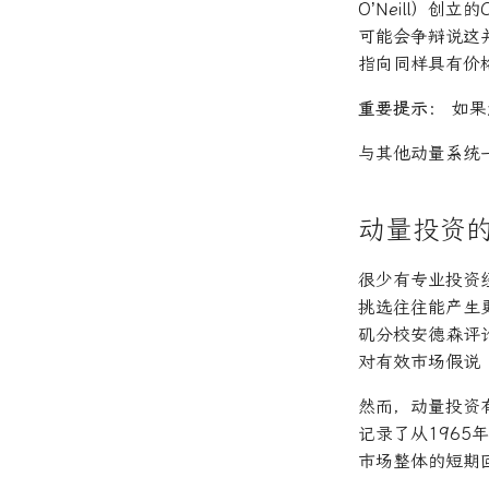
O’Neill）创
可能会争辩说这
指向同样具有价
重要提示：
如果
与其他动量系统一
动量投资
很少有专业投资
挑选往往能产生
矶分校安德森评论》
对有效市场假说（
然而，动量投资有其
记录了从1965
市场整体的短期回