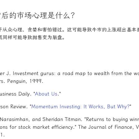
背后的市场心理是什么？
于从众心理、贪婪和害怕错过。这可能导致牛市的上涨超出基本
慌同样可能导致抛售变为崩盘。
er J. Investment gurus: a road map to wealth from the wo
s. Penguin, 1999.
usiness Daily. "
About Us
."
son Review. "
Momentum Investing: It Works, But Why?
"
Narasimhan, and Sheridan Titman. "Returns to buying winn
ions for stock market efficiency." The Journal of Finance, 
1.