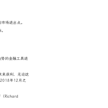
的市场进出点。
标。
趋势的金融工具进
束来获利，无论这
018年12月之
ichard