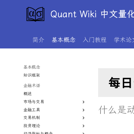
Quant Wiki 中文
简介
基本概念
入门教程
学术论
基本概念
知识框架
金融术语
概述
市场与交易
什么是
金融工具
一级市场
交易机制
二级市场
股权
投资理论
债券市场
期货
T+1
经济指标与概念
外汇市场
期权
保证金
价值投资