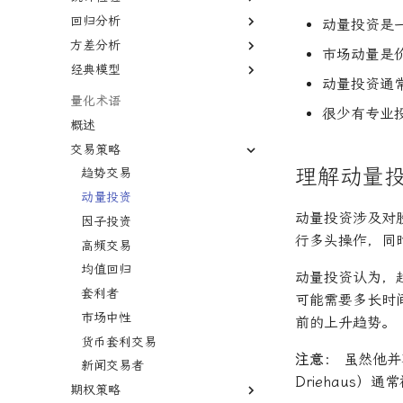
增长率
回归分析
协方差
P值
动量投资是
复利
方差分析
相关系数
Z值
回归分析
复合年增长率
市场动量是
经典模型
线性关系
Z检验
R平方
方差分析
年回报率
动量投资通
非线性
T检验
决定系数
默顿模型
量化术语
年金未来价值
很少有专业
自相关
假设检验
多元线性回归
概述
现值
多重共线性
统计显著性
最小二乘法
交易策略
资产负债表
卡方统计量
变量膨胀因子
理解动量
趋势交易
资本化
置信区间
动量投资
边际收益
动量投资涉及对
因子投资
面值
行多头操作，同
高频交易
均值回归
动量投资认为，
套利者
可能需要多长时间
市场中性
前的上升趋势。
货币套利交易
注意：
虽然他并
新闻交易者
Driehaus）
期权策略