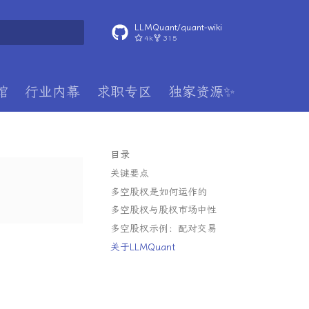
LLMQuant/quant-wiki
4k
315
搜索引擎
馆
行业内幕
求职专区
独家资源✨
目录
关键要点
多空股权是如何运作的
多空股权与股权市场中性
多空股权示例：配对交易
关于LLMQuant