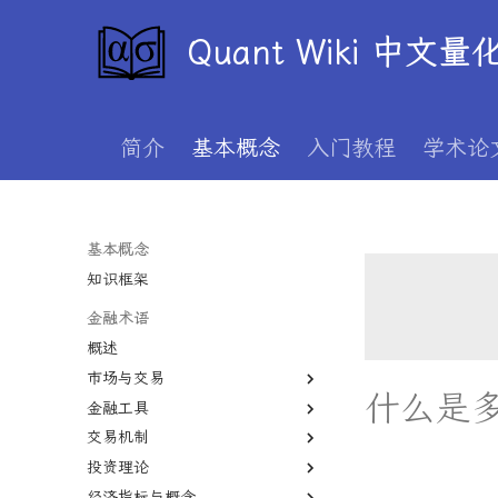
Quant Wiki 中文
简介
基本概念
入门教程
学术论
基本概念
知识框架
金融术语
概述
市场与交易
什么是
金融工具
一级市场
交易机制
二级市场
股权
投资理论
债券市场
期货
T+1
经济指标与概念
外汇市场
期权
保证金
价值投资