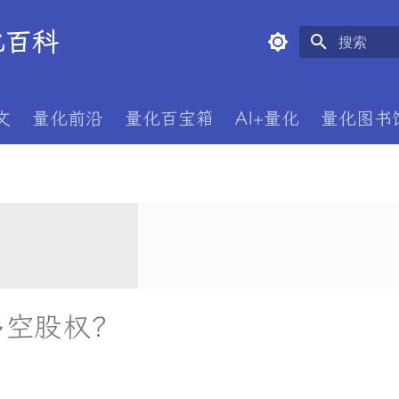
量化百科
正在初始化
文
量化前沿
量化百宝箱
AI+量化
量化图书
多空股权？