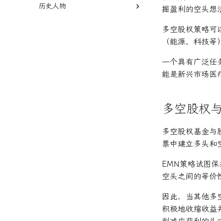
历史人物
限时订单
阿尔法
Fama-French三因子模型
回测
掘盈利的空头想
本杰明·格雷厄姆
多空股权策略可
杰西·L·利弗莫尔
（能源、科技等
一个具有广泛任
能是新兴市场医
多空股权
多空股权基金与
票中建立多头和
EMN策略试图
空头之间的等价
因此，当其他多
积极地收缩收益