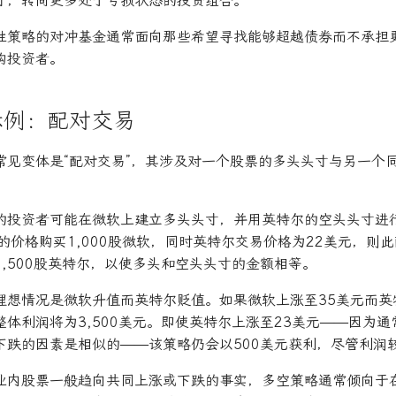
寸，转向更多处于亏损状态的投资组合。
性策略的对冲基金通常面向那些希望寻找能够超越债券而不承担
构投资者。
示例：配对交易
常见变体是“配对交易”，其涉及对一个股票的多头头寸与另一个
。
的投资者可能在微软上建立多头头寸，并用英特尔的空头头寸进
的价格购买1,000股微软，同时英特尔交易价格为22美元，则
,500股英特尔，以使多头和空头头寸的金额相等。
理想情况是微软升值而英特尔贬值。如果微软上涨至35美元而英
体利润将为3,500美元。即使英特尔上涨至23美元——因为
下跌的因素是相似的——该策略仍会以500美元获利，尽管利润
业内股票一般趋向共同上涨或下跌的事实，多空策略通常倾向于