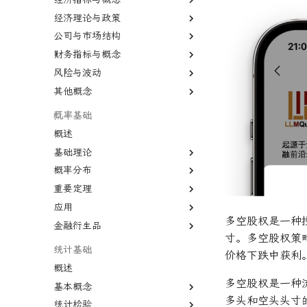
经济理论与政策
外汇
债券
保证金交易
被动投资
国内生产总值
二元期权
公司与市场结构
股市
证券
交易商
多因子模型
国民生产总值
宏观经济学
卖出期权
债券
财务指标与概念
熊市
衍生品
卖空
有效市场假说
生产者价格指数
凯恩斯经济学
股份公司
VIX期权
国债
风险与波动
牛市
标的资产
首次公开募股
风险投资
通货膨胀
新自由主义
有限合伙
市盈率
国库券
其他概念
纳斯达克
固定收益
报价
对冲
恶性通胀
资本主义
寡头垄断
股息
杠杆
可转换债券
远期价格
首席经纪业务
失业
自由市场
规模经济
股权稀释
杠杆率
二八法则
概率基础
远期合同
经济增长
自由贸易
知识经济
毛利率
无杠杆Beta
基尼系数
概述
商业周期
公开市场操作
债务重组
贴现率
波动性
菲利普斯曲线
基础理论
大萧条
货币政策
合并与收购
年金表
流动性
比较优势
概率分布
条件概率
房地产泡沫
关税
杠杆收购
收益率倒挂
CBOE波动率指数
绝对优势
重要定理
联合概率
概率分布
利率
贸易逆差
经济订货量
AAA信用评级
汇率
应用
贝叶斯定理
正态分布
大数法则
联邦基金利率
量化宽松
长期资本管理公司
CAPE比率
货币流通速度
多空股权是一种
金融衍生品
相关性
均匀分布
中心极限定理
蒙特卡罗模拟
寸。多空股权策
中型市值
相关系数
经验法则
系统抽样
衍生品
统计基础
价格下跌中获利
变化率
变异系数
概述
基准年
多空股权是一种
基本概念
增长曲线
多头和空头头寸
统计检验
期望值