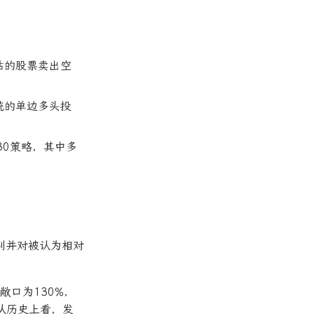
估的股票卖出空
统的单边多头投
30策略，其中多
别并对被认为相对
敞口为130%，
从历史上看，发