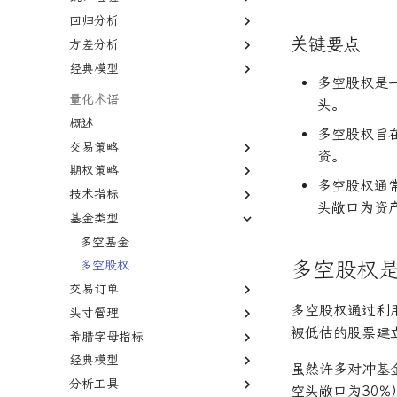
增长率
回归分析
协方差
P值
复利
关键要点
方差分析
相关系数
Z值
回归分析
复合年增长率
经典模型
线性关系
Z检验
R平方
方差分析
年回报率
多空股权是
非线性
T检验
决定系数
默顿模型
量化术语
年金未来价值
头。
自相关
假设检验
多元线性回归
概述
现值
多空股权旨
多重共线性
统计显著性
最小二乘法
交易策略
资产负债表
资。
卡方统计量
变量膨胀因子
期权策略
趋势交易
资本化
多空股权通
置信区间
技术指标
动量投资
德尔塔对冲
边际收益
头敞口为资产
基金类型
因子投资
伽马对冲
移动平均线
面值
高频交易
波动率套利
简单移动平均线
多空基金
多空股权
均值回归
德尔塔中性
指数移动平均线
多空股权
交易订单
套利者
伽玛中性
相对强弱指数
多空股权通过利
头寸管理
市场中性
看跌期权
费舍尔变换指标
市价单
被低估的股票建
希腊字母指标
货币套利交易
跨式期权
双顶
限价单
空头头寸
经典模型
新闻交易者
空头看涨价差
黄金交叉
限价单簿
逼空
伽马
虽然许多对冲基金
分析工具
波动率微笑
立即执行或取消订单
贝塔
资本资产定价模型
空头敞口为30