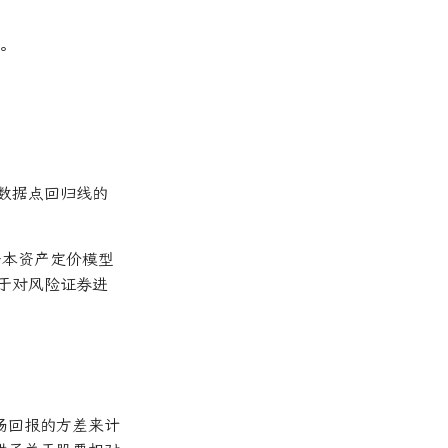
险。
过数据点回归线的
资本资产定价模型
用于对风险证券进
市场回报的方差来计