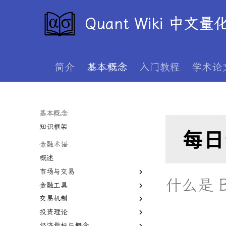
Quant Wiki 中文
简介
基本概念
入门教程
学术论
基本概念
知识框架
金融术语
概述
市场与交易
什么是 B
金融工具
一级市场
交易机制
二级市场
股权
投资理论
债券市场
期货
T+1
经济指标与概念
外汇市场
期权
保证金
价值投资