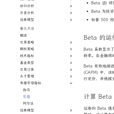
增长率
Beta (
回归分析
协方差
P值
复利
Beta 为
方差分析
相关系数
Z值
回归分析
复合年增长率
标普 500 指
经典模型
线性关系
Z检验
R平方
方差分析
年回报率
非线性
T检验
决定系数
默顿模型
量化术语
年金未来价值
自相关
假设检验
多元线性回归
概述
现值
Beta 的
多重共线性
统计显著性
最小二乘法
交易策略
资产负债表
卡方统计量
变量膨胀因子
期权策略
趋势交易
Beta 系数显
资本化
置信区间
斜率。在金融领
技术指标
动量投资
德尔塔对冲
边际收益
基金类型
因子投资
伽马对冲
移动平均线
面值
Beta 有效
交易订单
高频交易
波动率套利
简单移动平均线
多空基金
(CAPM) 中
头寸管理
均值回归
德尔塔中性
指数移动平均线
多空股权
市价单
行定价，并根据
希腊字母指标
套利者
伽玛中性
相对强弱指数
限价单
空头头寸
市场中性
看跌期权
费舍尔变换指标
限价单簿
逼空
伽马
计算 Beta
货币套利交易
跨式期权
双顶
立即执行或取消订单
贝塔
新闻交易者
空头看涨价差
黄金交叉
限时订单
阿尔法
证券的 Beta
经典模型
波动率微笑