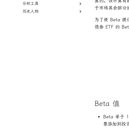
算的。该计算有
分析工具
资本资产定价模型
于市场其余部分
历史人物
Fama-French三因子模型
回测
本杰明·格雷厄姆
为了使 Beta
杰西·L·利弗莫尔
债券 ETF 的
整体市场的收益率
贝塔系数
协方差
(
β
=
)
股
=
Beta 值
Beta 等于
票添加到投