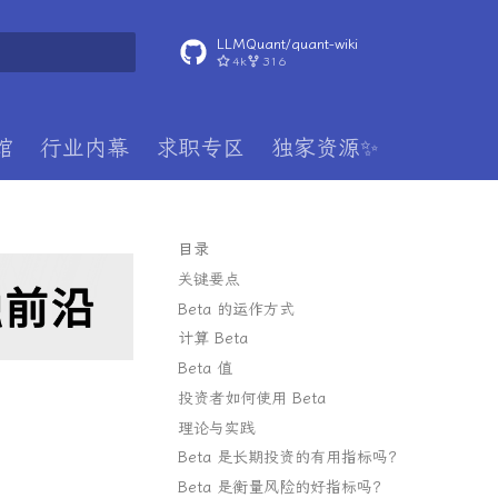
LLMQuant/quant-wiki
4k
316
搜索
馆
行业内幕
求职专区
独家资源✨
目录
关键要点
Beta 的运作方式
计算 Beta
Beta 值
投资者如何使用 Beta
理论与实践
Beta 是长期投资的有用指标吗？
Beta 是衡量风险的好指标吗？