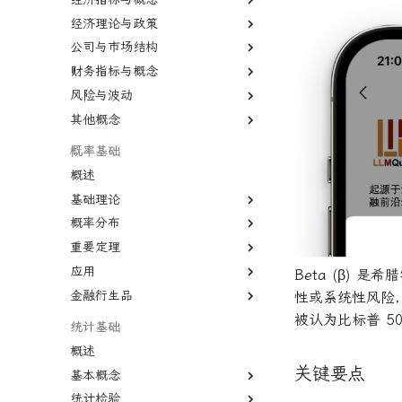
经济理论与政策
外汇
债券
保证金交易
被动投资
国内生产总值
二元期权
公司与市场结构
股市
证券
交易商
多因子模型
国民生产总值
宏观经济学
卖出期权
债券
财务指标与概念
熊市
衍生品
卖空
有效市场假说
生产者价格指数
凯恩斯经济学
股份公司
VIX期权
国债
风险与波动
牛市
标的资产
首次公开募股
风险投资
通货膨胀
新自由主义
有限合伙
市盈率
国库券
其他概念
纳斯达克
固定收益
报价
对冲
恶性通胀
资本主义
寡头垄断
股息
杠杆
可转换债券
远期价格
首席经纪业务
失业
自由市场
规模经济
股权稀释
杠杆率
二八法则
概率基础
远期合同
经济增长
自由贸易
知识经济
毛利率
无杠杆Beta
基尼系数
概述
商业周期
公开市场操作
债务重组
贴现率
波动性
菲利普斯曲线
基础理论
大萧条
货币政策
合并与收购
年金表
流动性
比较优势
概率分布
条件概率
房地产泡沫
关税
杠杆收购
收益率倒挂
CBOE波动率指数
绝对优势
重要定理
联合概率
概率分布
利率
贸易逆差
经济订货量
AAA信用评级
汇率
应用
贝叶斯定理
正态分布
大数法则
Beta (β)
联邦基金利率
量化宽松
长期资本管理公司
CAPE比率
货币流通速度
金融衍生品
相关性
均匀分布
中心极限定理
蒙特卡罗模拟
性或系统性风险，通
中型市值
相关系数
经验法则
系统抽样
衍生品
被认为比标普 5
统计基础
变化率
变异系数
概述
基准年
关键要点
基本概念
增长曲线
统计检验
期望值