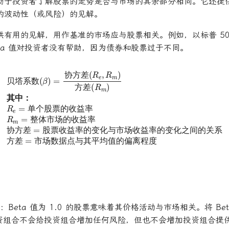
助于投资者了解股票的走势是否与市场的其余部分相同。它还提
的波动性（或风险）的见解。
 提供有用的见解，用作基准的市场应与股票相关。例如，以标普 5
 Beta 值对投资者没有帮助，因为债券和股票过于不同。
票收益率的变化与市场收益率的变化之间的关系
协方差
(
R
e
,
R
m
)
方差
(
R
市场数据点与其平均值的偏离程度
m
)
其中：
R
e
=
单个股票的收益率
方差
=
R
m
协
方
差
协
方
差
贝
塔
系
数
贝
塔
系
数
方
差
方
差
其
中
：
其
中
：
单
个
股
票
的
收
益
率
单
个
股
票
的
收
益
率
整
体
市
场
的
收
益
率
整
体
市
场
的
收
益
率
协
方
差
股
票
收
益
率
的
变
化
与
市
场
收
益
率
的
变
化
之
间
的
关
系
协
方
差
股
票
收
益
率
的
变
化
与
市
场
收
益
率
的
变
化
之
间
的
关
方
差
市
场
数
据
点
与
其
平
均
值
的
偏
离
程
度
方
差
市
场
数
据
点
与
其
平
均
值
的
偏
离
程
度
 1：Beta 值为 1.0 的股票意味着其价格活动与市场相关。将 Beta
资组合不会给投资组合增加任何风险，但也不会增加投资组合提