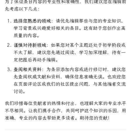
为了保证条目内容的专业性和准确性，我们建议您在编辑前
论文速读与复现
如何拿下Jane Street量化实
先考虑以下几点：
习
人工智能前沿
选择您熟悉的领域
：请优先编辑那些与您的专业知识、
如何拿下Optiver量化实习
学习背景或兴趣爱好相关的条目。这有助于您创作出高
质量的内容。
如何进入Akuna Capital做量
谨慎对待新领域
：如果您对某个主题还处于初学阶段或
化交易
不太了解，建议您先通过阅读、学习加深理解，待有一
定把握后再动手编辑。
量化交易员面试问题大全
查阅相关资料
：为条目添加内容或进行修订时，建议您
先查阅权威文献和资料，确保信息准确无误。也欢迎您
在页面评论区或我们的社区提出问题，与其他编者交流
讨论。
我们珍惜每位贡献者的热情和付出，也理解大家的专业水平
不尽相同。让我们携手合作，共同呵护这个知识的乐园，用
准确、专业的内容去帮助更多读者。期待您的贡献！