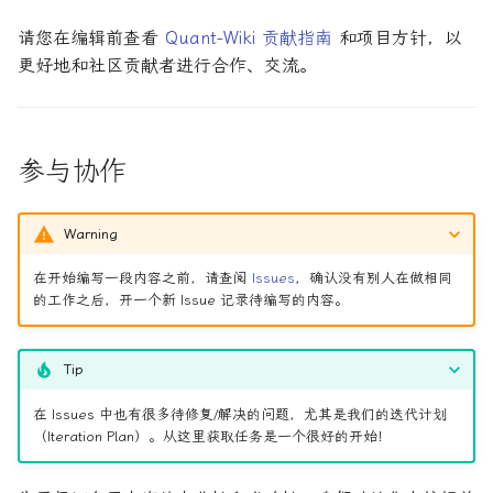
R1对特斯拉相关新闻进行情
DeepSeek 一家用实力"做
大奖章基金：文艺复兴科技公
感分析并生成投资建议
空"美国科技股的量化背景
司里独一无二的赚钱机器
量化金融最佳学位推荐
为有志于量化领域的人士
Pull Request 信息格式规范
公司与市场结构
希腊字母指标
请您在编辑前查看
Quant-Wiki 贡献指南
和项目方针，以
创
他们技能给雇主的绝佳项
更好地和社区贡献者进行合作、交流。
如何使用DeepSeek-R1或
Quadrature Capital:你从未
量化开发者职业路径解析
协作流程
财务指标与概念
经典模型
ChatGPT与Langchain构建专
如何利用LLM自动获取量
听过的神秘自营交易公司
业金融分析师
资策略
量化交易员职业路径揭秘
参考资料与注释
风险与波动
分析工具
参与协作
规模越大代表业绩越好？论对
2025年AI量化论文优选41篇
TradeMaster强化学习
冲基金规模与其表现的关系
两种量化面试官类型解析
其他概念
历史人物
Warning
2024年AI量化论文精选
GPT如何影响量化金融
量化行业与雇主类型全览
量化交易员的日常工作揭秘
在开始编写一段内容之前，请查阅
Issues
，确认没有别人在做相同
2024年LLM量化论文
量化薪资揭秘：量化从业者赚
如何写出完美的量化简历
的工作之后，开一个新 Issue 记录待编写的内容。
多少钱？
AI量化交易基础
2023量化金融求职与实习指
Tip
南
ChatGPT量化实战
在 Issues 中也有很多待修复/解决的问题，尤其是我们的迭代计划
如何拿下IMC Trading量化实
（Iteration Plan）。从这里获取任务是一个很好的开始！
ChatGPT选股策略
习