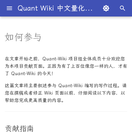
Quant Wiki 中文量化百科
键
入
如何参与
贡献指南
知识框架
量化交易员带你入门
论文清单
简介
简介
简介
Overview
简介
全球量化薪资大揭秘
Overview
概述
概述
概述
概述
为什么有些交易策略能带
夏普比率
一文解密量化策略类型
机构策略九个热门策略
最新研究目录
研报精选目录
开源工具库
TradingAgents 多智能体L
Transformer架构详解
入门级书籍
人工智能
买方公司
西蒙斯
Citadel与Millennium文化
多管理人基金成功之道
以
利？
金融交易框架
比
开
参与协作
金融术语
必懂概念入门
量化最新研究
量化学习资源
量化与人工智能结合
图书分类指南
公司简介
一文全解析对冲基金的职业路
市场与交易
基础理论
基本概念
交易策略
期权定价
多策略对冲基金入门
Point72投资策略
业内使用案例
多因子系列
分析工具
DiffusionModel概述
进阶级书籍
量化交易
卖方公司
Giuseppe Paleologo
在文章开始之前，Quant-Wiki 项目组全体成员十分欢迎您
径
如何打造"好用"的交易策略
InvestorBench 面向LLM
始
为本项目贡献页面。正因为有了上百位像您一样的人，才有
决策任务的Benchmark
在 GitHub 上编辑
概率基础
策略类型入门
研报精选
不同编程语言的量化框架
全面科普：谷歌 Gemini
书籍
大师人物
金融工具
概率分布
统计检验
期权策略
波动率
事件驱动型
前沿技术
人工智能系列
数据工具
VQVAE模型概述
编程实现类
基础理论
Julian Robertson
搜
了 Quant-Wiki 的今天！
Flash 2.0 与 DeepSeek
揭秘量化分析师的日常
如何如何划分交易风格？
R1、OpenAI o3-mini 的对比
FinRobot 基于大语言模型
统计基础
实用行业入门
研究成果复现
公司文化深度解析
编辑单个页面的内容
交易机制
重要定理
回归分析
技术指标
资产组合理论
宏观对冲基金入门
高频交易系列
高级分析
AI量化类
工程实现
索
这篇文章将主要叙述参与 Quant-Wiki 编写的写作过程。请
与应用
股票研究与估值框架
探秘Jane Street实习的亲身
量化交易员带你写Long-
您在撰稿或者修正 Wiki 页面以前，仔细阅读以下内容，以
经历
Short Strategy代码
量化术语
趋势型
基金管理策略
编辑多个页面的内容
投资理论
应用
方差分析
基金类型
高频交易
其他系列
交易策略
面试资源
帮助您完成更高质量的内容。
OpenAI发布号称"最强大"的
ChatGPT也能做投资分析-
GPT-4.5模型
把手教你利用 LangChain
剑桥北大课程
量化术语簿
统计套利型
2025年最值得关注的10家对
使用 Git 在本地进行编辑
经济指标与概念
金融衍生品
经典模型
交易订单
极值理论(EVT)在VaR与E
学习资源
建股票研究框架
冲基金
算中的应用
深度解析:如何用DeepSeek-
城市如何影响你的量化生涯
量化交易竞赛
Commit 信息格式规范
经济理论与政策
头寸管理
贡献指南