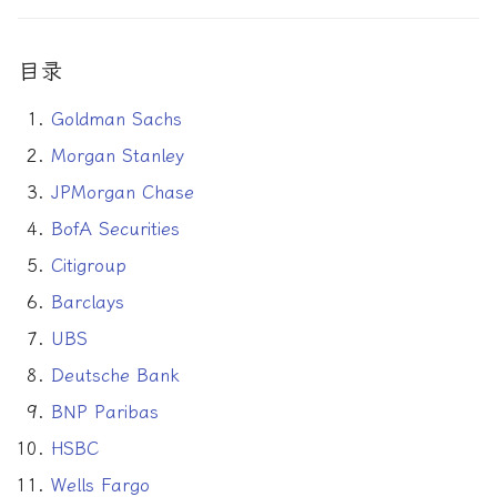
论文速读与复现
如何拿下Jane Street量化实
习
目录
人工智能前沿
如何拿下Optiver量化实习
Goldman Sachs
Morgan Stanley
如何进入Akuna Capital做量
化交易
JPMorgan Chase
BofA Securities
量化交易员面试问题大全
Citigroup
Barclays
UBS
Deutsche Bank
BNP Paribas
HSBC
Wells Fargo