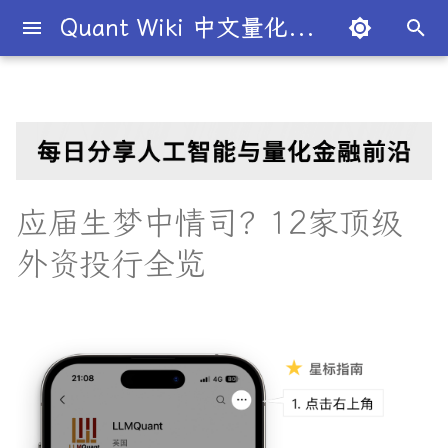
Quant Wiki 中文量化百科
键
入
关于项目
知识框架
量化交易员带你入门
论文清单
简介
简介
简介
Overview
目录
西蒙斯
Citadel与Millennium文化对
多管理人基金成功之道
全球量化薪资大揭秘
Overview
概述
概述
概述
概述
为什么有些交易策略能带
夏普比率
一文解密量化策略类型
机构策略九个热门策略
最新研究目录
研报精选目录
开源工具库
TradingAgents 多智能体L
Transformer架构详解
入门级书籍
人工智能
以
比
利？
金融交易框架
开
如何参与
金融术语
必懂概念入门
量化最新研究
量化学习资源
量化与人工智能结合
图书分类指南
Goldman Sachs
Giuseppe Paleologo
一文全解析对冲基金的职业路
市场与交易
基础理论
基本概念
交易策略
期权定价
多策略对冲基金入门
Point72投资策略
业内使用案例
多因子系列
分析工具
DiffusionModel概述
进阶级书籍
量化交易
径
如何打造"好用"的交易策略
InvestorBench 面向LLM
始
应届生梦中情司？12家顶级
决策任务的Benchmark
常见问题
概率基础
策略类型入门
研报精选
不同编程语言的量化框架
全面科普：谷歌 Gemini
书籍
Morgan Stanley
Julian Robertson
金融工具
概率分布
统计检验
期权策略
波动率
事件驱动型
前沿技术
人工智能系列
数据工具
VQVAE模型概述
编程实现类
基础理论
搜
外资投行全览
Flash 2.0 与 DeepSeek
揭秘量化分析师的日常
如何如何划分交易风格？
R1、OpenAI o3-mini 的对比
FinRobot 基于大语言模型
关于LLMQuant
统计基础
实用行业入门
研究成果复现
JPMorgan Chase
交易机制
重要定理
回归分析
技术指标
资产组合理论
宏观对冲基金入门
高频交易系列
高级分析
AI量化类
工程实现
索
与应用
股票研究与估值框架
探秘Jane Street实习的亲身
量化交易员带你写Long-
经历
Short Strategy代码
社区其他项目
量化术语
趋势型
BofA Securities
投资理论
应用
方差分析
基金类型
高频交易
其他系列
交易策略
面试资源
OpenAI发布号称"最强大"的
ChatGPT也能做投资分析-
GPT-4.5模型
把手教你利用 LangChain
剑桥北大课程
量化术语簿
加入我们
统计套利型
Citigroup
经济指标与概念
金融衍生品
经典模型
交易订单
极值理论(EVT)在VaR与E
学习资源
建股票研究框架
算中的应用
深度解析:如何用DeepSeek-
城市如何影响你的量化生涯
量化交易竞赛
Barclays
经济理论与政策
头寸管理