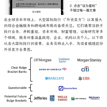
R1对特斯拉相关新闻进行情
DeepSeek 一家用实力"做
感分析并生成投资建议
空"美国科技股的量化背景
量化金融最佳学位推荐
为有志于量化领域的人士
UBS
公司与市场结构
希腊字母指标
创
他们技能给雇主的绝佳项
如何使用DeepSeek-R1或
量化开发者职业路径解析
Deutsche Bank
财务指标与概念
经典模型
在全球资本市场上，大型国际投行（“外资卖方”）以其强大
ChatGPT与Langchain构建专
如何利用LLM自动获取量
的综合金融服务和跨地域布局而备受关注。它们通常活跃于
业金融分析师
资策略
量化交易员职业路径揭秘
BNP Paribas
风险与波动
分析工具
投行业务、并购重组、资本市场、财富管理、证券研究等多
个领域，服务对象涵盖政府、企业、机构以及个人。以下将
2025年AI量化论文优选41篇
TradeMaster强化学习
两种量化面试官类型解析
HSBC
其他概念
历史人物
从各大国际投行的背景、业务及特点入手，为读者梳理这份
外资卖方全景图。
2024年AI量化论文精选
GPT如何影响量化金融
量化交易员的日常工作揭秘
Wells Fargo
2024年LLM量化论文
如何写出完美的量化简历
Jefferies Group
AI量化交易基础
2023量化金融求职与实习指
关于量化求职的更多信息
南
ChatGPT量化实战
关于 LLMQuant
如何拿下IMC Trading量化实
ChatGPT选股策略
习