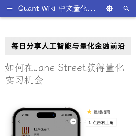
Quant Wiki 中文量化百科
正
在
关于项目
知识框架
量化交易员带你入门
论文清单
简介
简介
简介
Overview
简介
与即将加入Jane Street的量
Overview
概述
概述
概述
概述
为什么有些交易策略能带
夏普比率
一文解密量化策略类型
机构策略九个热门策略
最新研究目录
研报精选目录
开源工具库
TradingAgents 多智能体L
Transformer架构详解
入门级书籍
人工智能
买方公司
西蒙斯
Citadel与Millennium文化
多管理人基金成功之道
初
化交易实习生的问答
利？
金融交易框架
比
始
如何参与
金融术语
必懂概念入门
量化最新研究
量化学习资源
量化与人工智能结合
图书分类指南
公司简介
市场与交易
基础理论
基本概念
交易策略
期权定价
多策略对冲基金入门
Point72投资策略
业内使用案例
多因子系列
分析工具
DiffusionModel概述
进阶级书籍
量化交易
卖方公司
Giuseppe Paleologo
与Jane Street实习生的问答
如何打造"好用"的交易策略
InvestorBench 面向LLM
化
如何在Jane Street获得量化
决策任务的Benchmark
常见问题
概率基础
策略类型入门
研报精选
不同编程语言的量化框架
全面科普：谷歌 Gemini
书籍
大师人物
金融工具
概率分布
统计检验
期权策略
波动率
事件驱动型
前沿技术
人工智能系列
数据工具
VQVAE模型概述
编程实现类
基础理论
Julian Robertson
搜
实习机会
Flash 2.0 与 DeepSeek
你是如何申请Jane Street
如何如何划分交易风格？
R1、OpenAI o3-mini 的对比
的实习的？
FinRobot 基于大语言模型
关于LLMQuant
统计基础
实用行业入门
研究成果复现
公司文化深度解析
交易机制
重要定理
回归分析
技术指标
资产组合理论
宏观对冲基金入门
高频交易系列
高级分析
AI量化类
工程实现
索
与应用
股票研究与估值框架
量化交易员带你写Long-
引
你认为是什么让你通过了简
Short Strategy代码
社区其他项目
量化术语
趋势型
基金管理策略
投资理论
应用
方差分析
基金类型
高频交易
其他系列
交易策略
面试资源
OpenAI发布号称"最强大"的
历筛选？
ChatGPT也能做投资分析-
擎
GPT-4.5模型
把手教你利用 LangChain
量化术语簿
加入我们
统计套利型
2025年最值得关注的10家对
经济指标与概念
金融衍生品
经典模型
交易订单
极值理论(EVT)在VaR与E
学习资源
建股票研究框架
面试过程的结构是怎样的？
冲基金
算中的应用
深度解析:如何用DeepSeek-
量化交易竞赛
经济理论与政策
头寸管理