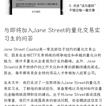
R1对特斯拉相关新闻进行情
DeepSeek 一家用实力"做
你是如何为面试轮次做准备
大奖章基金：文艺复兴科技公
感分析并生成投资建议
空"美国科技股的量化背景
的？
司里独一无二的赚钱机器
为有志于量化领域的人士
公司与市场结构
希腊字母指标
创
他们技能给雇主的绝佳项
如何使用DeepSeek-R1或
对于想要获得Jane Street
Quadrature Capital:你从未
财务指标与概念
经典模型
ChatGPT与Langchain构建专
如何利用LLM自动获取量
实习机会的学生，你有什么
听过的神秘自营交易公司
与即将加入Jane Street的量化交易实
业金融分析师
资策略
建议？
风险与波动
分析工具
规模越大代表业绩越好？论对
习生的问答
2025年AI量化论文优选41篇
TradeMaster强化学习
你对Jane Street面试的误
冲基金规模与其表现的关系
其他概念
历史人物
解有哪些？
Jane Street Capital是一家总部位于纽约的量化交易公
2024年AI量化论文精选
GPT如何影响量化金融
量化行业与雇主类型全览
司，因其在全球ETF交易领域的领导地位和卓越的量化分析
能力，被许多量化从业者视为行业的巅峰。此外，Jane
2024年LLM量化论文
量化薪资揭秘：量化从业者赚
Street以其开放协作的工作文化和丰厚的薪酬待遇而闻名。
多少钱？
因此，每年都有来自全球的顶尖人才争相加入这家公司。
AI量化交易基础
在本文中，我们采访了一位即将加入Jane Street的量化交
ChatGPT量化实战
易实习生，了解他的面试经历、准备策略以及他对如何在量
化金融领域获得职位的建议。出于对Jane Street面试流程
ChatGPT选股策略
的尊重，我们不会透露具体的面试问题，但会概述这位实习