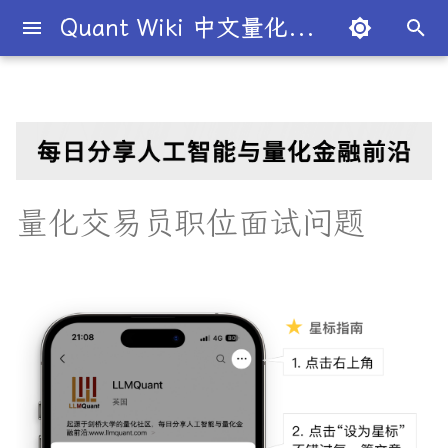
Quant Wiki 中文量化百科
键
入
关于项目
知识框架
量化交易员带你入门
论文清单
简介
简介
简介
Overview
简介
一系列可能在量化交易员职位
Overview
概述
概述
概述
概述
为什么有些交易策略能带
夏普比率
一文解密量化策略类型
机构策略九个热门策略
最新研究目录
研报精选目录
开源工具库
TradingAgents 多智能体L
Transformer架构详解
入门级书籍
人工智能
买方公司
西蒙斯
Citadel与Millennium文化
多管理人基金成功之道
以
面试中出现的问题。
利？
金融交易框架
比
开
如何参与
金融术语
必懂概念入门
量化最新研究
量化学习资源
量化与人工智能结合
图书分类指南
公司简介
市场与交易
基础理论
基本概念
交易策略
期权定价
多策略对冲基金入门
Point72投资策略
业内使用案例
多因子系列
分析工具
DiffusionModel概述
进阶级书籍
量化交易
卖方公司
Giuseppe Paleologo
量化交易员面试
如何打造"好用"的交易策略
InvestorBench 面向LLM
始
量化交易员职位面试问题
决策任务的Benchmark
常见问题
概率基础
策略类型入门
研报精选
不同编程语言的量化框架
全面科普：谷歌 Gemini
书籍
大师人物
金融工具
概率分布
统计检验
期权策略
波动率
事件驱动型
前沿技术
人工智能系列
数据工具
VQVAE模型概述
编程实现类
基础理论
Julian Robertson
搜
Flash 2.0 与 DeepSeek
问题
如何如何划分交易风格？
R1、OpenAI o3-mini 的对比
FinRobot 基于大语言模型
关于LLMQuant
统计基础
实用行业入门
研究成果复现
公司文化深度解析
交易机制
重要定理
回归分析
技术指标
资产组合理论
宏观对冲基金入门
高频交易系列
高级分析
AI量化类
工程实现
索
与应用
股票研究与估值框架
问题 #1 - SAT数学
量化交易员带你写Long-
Short Strategy代码
社区其他项目
量化术语
趋势型
基金管理策略
投资理论
应用
方差分析
基金类型
高频交易
其他系列
交易策略
面试资源
OpenAI发布号称"最强大"的
ChatGPT也能做投资分析-
问题 #2 - 考试成绩
GPT-4.5模型
把手教你利用 LangChain
量化术语簿
加入我们
统计套利型
2025年最值得关注的10家对
经济指标与概念
金融衍生品
经典模型
交易订单
极值理论(EVT)在VaR与E
学习资源
建股票研究框架
冲基金
问题 #3 - 抛硬币
算中的应用
深度解析:如何用DeepSeek-
量化交易竞赛
经济理论与政策
头寸管理