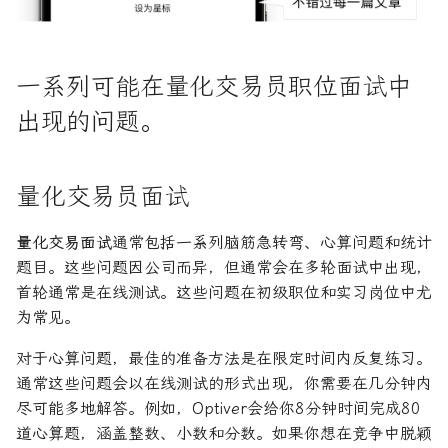
R1对特斯拉相关新闻进行情
DeepSeek 一家用实力"做
大奖章基金：文艺复兴科技公
问题 #4 - 完成数列
感分析并生成投资建议
空"美国科技股的量化背景
司里独一无二的赚钱机器
为有志于量化领域的人士
公司与市场结构
希腊字母指标
创
他们技能给雇主的绝佳项
问题 #5 - 天气
如何使用DeepSeek-R1或
Quadrature Capital:你从未
财务指标与概念
经典模型
一系列可能在量化交易员职位面试中
ChatGPT与Langchain构建专
如何利用LLM自动获取量
听过的神秘自营交易公司
答案与解释
出现的问题。
业金融分析师
资策略
风险与波动
分析工具
规模越大代表业绩越好？论对
问题 #1
2025年AI量化论文优选41篇
TradeMaster强化学习
冲基金规模与其表现的关系
其他概念
历史人物
量化交易员面试
问题 #2
2024年AI量化论文精选
GPT如何影响量化金融
量化行业与雇主类型全览
量化交易面试
通常包括一系列脑筋急转弯、心算问题和统计
问题 #3
题目。这些问题因公司而异，但通常会在多轮面试中出现，
2024年LLM量化论文
量化薪资揭秘：量化从业者赚
首轮通常是在线测试。这些问题在初级职位和实习岗位中尤
多少钱？
问题 #4
为常见。
AI量化交易基础
问题#5
对于心算问题，最佳的准备方法是在限定时间内反复练习。
ChatGPT量化实战
通常这些问题会以在线测试的形式出现，你需要在几分钟内
结束语
尽可能多地解答。例如，Optiver会给你8分钟时间完成80
ChatGPT选股策略
道心算题，涵盖整数、小数和分数。如果你想在竞争中脱颖