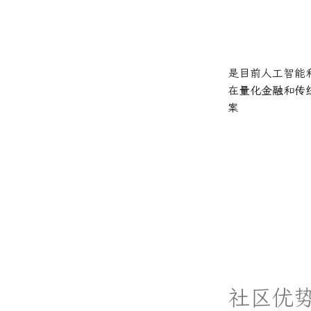
是目前人工智能
在
量化金融
和
传
案
社区优