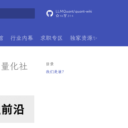
LLMQuant/quant-wiki
4k
314
搜索引擎
馆
行业内幕
求职专区
独家资源✨
I量化社
目录
我们是谁？