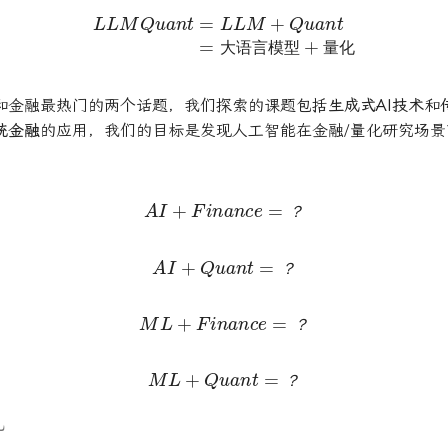
L
L
M
Q
u
a
n
t
=
L
L
M
+
Q
u
a
n
t
=
大
语
言
模
型
+
量
化
大
语
言
模
型
量
化
大
语
言
模
型
量
化
和金融最热门的两个话题，我们探索的课题包括
生成式AI技术
和
统金融
的应用，我们的目标是发现人工智能在金融/量化研究场
A
I
+
F
i
n
a
n
c
e
=
？
？
？
A
I
+
Q
u
a
n
t
=
？
？
？
M
L
+
F
i
n
a
n
c
e
=
？
？
？
M
L
+
Q
u
a
n
t
=
？
？
？
势