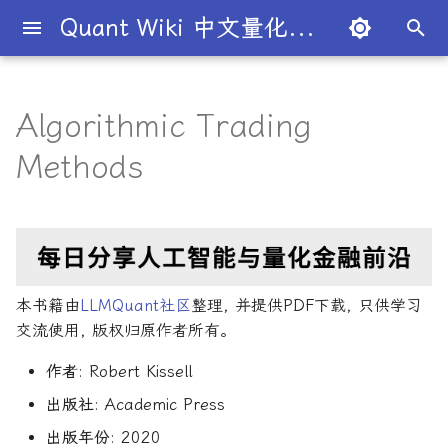
Quant Wiki 中文量化百科
正
在
Algorithmic Trading
关于项目
知识框架
量化交易员带你入门
论文清单
简介
简介
简介
入门级书籍
AI for Finance
内容简介
算法交易
数学与统计
编程实现
量化面试指南
简介
全球量化薪资大揭秘
Overview
概述
概述
概述
概述
为什么有些交易策略能带
夏普比率
一文解密量化策略类型
机构策略九个热门策略
最新研究目录
研报精选目录
开源工具库
TradingAgents 多智能体L
Transformer架构详解
算法与高频交易
101个因子公式
金融数学技术导论
金融工程线性代数
Python金融理论
风险管理机器学习
50个挑战性问题
黄皮书量化金融FAQ
金融时间序列分析
买方公司
西蒙斯
Citadel与Millennium文化
多管理人基金成功之道
初
Methods
利？
金融交易框架
比
始
如何参与
金融术语
必懂概念入门
量化最新研究
量化学习资源
量化与人工智能结合
进阶级书籍
Artificial Intelligence in
核心章节
策略研究
金融数学
风险管理
经典面试书籍
公司简介
一文全解析对冲基金的职业路
市场与交易
基础理论
基本概念
交易策略
期权定价
多策略对冲基金入门
Point72投资策略
业内使用案例
多因子系列
分析工具
DiffusionModel概述
高频交易系统开发
151个交易策略
蒙特卡洛方法
金融工程数学入门
R量化金融
Python金融手册
量化面试问题答案
金融数据科学
卖方公司
Giuseppe Paleologo
Finance
径
如何打造"好用"的交易策略
InvestorBench 面向LLM
化
决策任务的Benchmark
常见问题
概率基础
策略类型入门
研报精选
不同编程语言的量化框架
全面科普：谷歌 Gemini
编程实现类
主要特点
中文精选
大师人物
金融工具
概率分布
统计检验
期权策略
波动率
事件驱动型
前沿技术
人工智能系列
数据工具
VQVAE模型概述
Python金融交易实战
151交易策略论文版
金融优化方法
随机模型与风险
R语言量化金融学习
量化金融常见问题
量化绿皮书
Julian Robertson
搜
Flash 2.0 与 DeepSeek
AI学习与经济计算
揭秘量化分析师的日常
如何如何划分交易风格？
R1、OpenAI o3-mini 的对比
FinRobot 基于大语言模型
关于LLMQuant
统计基础
实用行业入门
研究成果复现
AI量化类
适合人群
2024独家金融干货包
公司文化深度解析
交易机制
重要定理
回归分析
技术指标
资产组合理论
宏观对冲基金入门
高频交易系列
高级分析
算法交易机器学习
期货市场完全指南
金融大数据建模
金融衍生品数学
Python金融编程进阶
量化金融FAQ
量化必读
索
本书籍由
LLMQuant社区
整理, 并提供PDF下载, 只供学习
与应用
股票研究与估值框架
Deep Learning for Finance
探秘Jane Street实习的亲身
量化交易员带你写Long-
引
交流使用, 版权归原作者所有。
经历
Short Strategy代码
社区其他项目
量化术语
趋势型
配套资源
基金管理策略
投资理论
应用
方差分析
基金类型
高频交易
其他系列
交易策略
Python算法交易
期货市场完全指南2
金融衍生品数学导论
Pandas金融数据分析精通
Quant绿皮书精讲
OpenAI发布号称"最强大"的
ChatGPT也能做投资分析-
擎
Machine Learning for
作者
: Robert Kissell
GPT-4.5模型
把手教你利用 LangChain
Finance
剑桥北大课程
量化术语簿
加入我们
统计套利型
2025年最值得关注的10家对
经济指标与概念
金融衍生品
经典模型
交易订单
极值理论(EVT)在VaR与E
学习资源
主动投资组合管理
风险与资产配置
Python算法交易
Quant绿皮书精讲60题
建股票研究框架
出版社
: Academic Press
冲基金
算中的应用
深度解析:如何用DeepSeek-
Machine Learning in
城市如何影响你的量化生涯
量化交易竞赛
经济理论与政策
头寸管理
主动投资组合管理量化方
Dan Stefanica金融工程
Python金融手册
量化面试红宝书
出版年份
: 2020