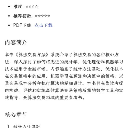
R1对特斯拉相关新闻进行情
DeepSeek 一家用实力"做
Finance
大奖章基金：文艺复兴科技公
难度
: ⭐⭐⭐⭐
感分析并生成投资建议
空"美国科技股的量化背景
司里独一无二的赚钱机器
量化金融最佳学位推荐
为有志于量化领域的人士
公司与市场结构
希腊字母指标
算法交易
动态资产定价
量化面试实践指南
创
Financial Machine Learning
他们技能给雇主的绝佳项
推荐指数
: ⭐⭐⭐⭐⭐
如何使用DeepSeek-R1或
Quadrature Capital:你从未
量化开发者职业路径解析
财务指标与概念
经典模型
算法交易获胜策略
动态资产定价理论
150个高频题
PDF下载
:
点击下载
ChatGPT与Langchain构建专
如何利用LLM自动获取量
金融信号处理与机器学习
听过的神秘自营交易公司
业金融分析师
资策略
量化交易员职业路径揭秘
风险与波动
分析工具
行为金融
动态资产定价理论
内容简介
Hands-On AI for Banking
规模越大代表业绩越好？论对
2025年AI量化论文优选41篇
TradeMaster强化学习
冲基金规模与其表现的关系
两种量化面试官类型解析
其他概念
历史人物
盈利因子
实证资产定价
本书《算法交易方法》系统介绍了算法交易的各种核心方
金融网络安全实战
法，深入探讨了如何将先进的统计学、优化理论和机器学习
2024年AI量化论文精选
GPT如何影响量化金融
量化行业与雇主类型全览
量化交易员的日常工作揭秘
时间序列分析
实证动态资产定价
技术应用于金融市场。内容涵盖了统计方法基础、优化技术
算法交易机器学习实战
在交易策略中的应用、机器学习在预测和决策中的策略，以
2024年LLM量化论文
量化薪资揭秘：量化从业者赚
如何写出完美的量化简历
趋势跟踪
市场微观结构
及交易成本分析和执行算法的精细设计。本书旨在为读者提
多少钱？
算法交易机器学习
供构建、评估和实施高效算法交易策略所需的数学工具和实
AI量化交易基础
2023量化金融求职与实习指
Alpha挖掘
市场微观结构理论
践指导，是算法交易领域的重要参考书。
金融强化学习
南
ChatGPT量化实战
高频交易实践
金融数学方法
如何拿下IMC Trading量化实
核心章节
ChatGPT选股策略
习
高频交易实用指南
数学金融方法
统计方法基础