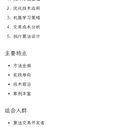
论文速读与复现
如何拿下Jane Street量化实
期权波动率与定价
量化金融导论
优化技术应用
习
机器学习策略
人工智能前沿
金融优化方法
Paul Wilmott量化金融导
如何拿下Optiver量化实习
交易成本分析
量化股票投资组合管理
量化风险管理
执行算法设计
如何进入Akuna Capital做量
化交易
量化投资分析习题册
量化风险管理工具
主要特点
量化交易员面试问题大全
量化风险管理
风险与资产配置
方法全面
实践导向
获取Alpha的量化策略
金融随机微积分
技术前沿
量化交易业务构建
波动率微笑
案例丰富
量化交易系统构建Wiley版
适合人群
统计套利算法交易
算法交易开发者