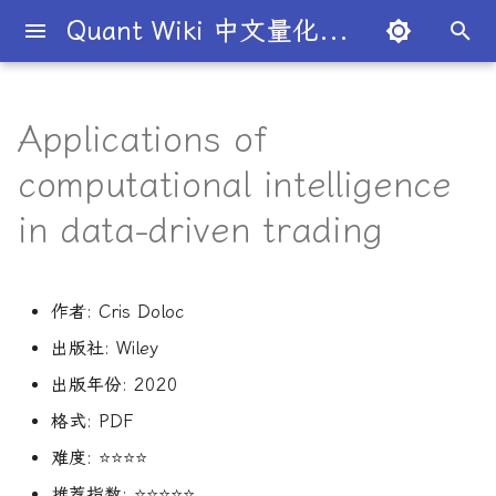
Quant Wiki 中文量化百科
正
在
Applications of
关于项目
知识框架
量化交易员带你入门
论文清单
简介
简介
简介
入门级书籍
AI for Finance
内容简介
算法交易
数学与统计
编程实现
量化面试指南
简介
全球量化薪资大揭秘
Overview
概述
概述
概述
概述
为什么有些交易策略能带
夏普比率
一文解密量化策略类型
机构策略九个热门策略
最新研究目录
研报精选目录
开源工具库
TradingAgents 多智能体L
Transformer架构详解
算法与高频交易
101个因子公式
金融数学技术导论
金融工程线性代数
Python金融理论
风险管理机器学习
50个挑战性问题
黄皮书量化金融FAQ
金融时间序列分析
买方公司
西蒙斯
Citadel与Millennium文化
多管理人基金成功之道
初
computational intelligence
利？
金融交易框架
比
始
如何参与
金融术语
必懂概念入门
量化最新研究
量化学习资源
量化与人工智能结合
进阶级书籍
Artificial Intelligence in
主要特点
策略研究
金融数学
风险管理
经典面试书籍
公司简介
一文全解析对冲基金的职业路
市场与交易
基础理论
基本概念
交易策略
期权定价
多策略对冲基金入门
Point72投资策略
业内使用案例
多因子系列
分析工具
DiffusionModel概述
高频交易系统开发
151个交易策略
蒙特卡洛方法
金融工程数学入门
R量化金融
Python金融手册
量化面试问题答案
金融数据科学
卖方公司
Giuseppe Paleologo
in data-driven trading
Finance
径
如何打造"好用"的交易策略
InvestorBench 面向LLM
化
决策任务的Benchmark
常见问题
概率基础
策略类型入门
研报精选
不同编程语言的量化框架
全面科普：谷歌 Gemini
编程实现类
适合人群
中文精选
大师人物
金融工具
概率分布
统计检验
期权策略
波动率
事件驱动型
前沿技术
人工智能系列
数据工具
VQVAE模型概述
Python金融交易实战
151交易策略论文版
金融优化方法
随机模型与风险
R语言量化金融学习
量化金融常见问题
量化绿皮书
Julian Robertson
搜
Flash 2.0 与 DeepSeek
AI学习与经济计算
揭秘量化分析师的日常
如何如何划分交易风格？
R1、OpenAI o3-mini 的对比
作者
: Cris Doloc
FinRobot 基于大语言模型
关于LLMQuant
统计基础
实用行业入门
研究成果复现
AI量化类
2024独家金融干货包
公司文化深度解析
交易机制
重要定理
回归分析
技术指标
资产组合理论
宏观对冲基金入门
高频交易系列
高级分析
算法交易机器学习
期货市场完全指南
金融大数据建模
金融衍生品数学
Python金融编程进阶
量化金融FAQ
量化必读
索
与应用
股票研究与估值框架
Deep Learning for Finance
探秘Jane Street实习的亲身
量化交易员带你写Long-
出版社
: Wiley
引
经历
Short Strategy代码
社区其他项目
量化术语
趋势型
基金管理策略
投资理论
应用
方差分析
基金类型
高频交易
其他系列
交易策略
Python算法交易
期货市场完全指南2
金融衍生品数学导论
Pandas金融数据分析精通
Quant绿皮书精讲
出版年份
: 2020
OpenAI发布号称"最强大"的
ChatGPT也能做投资分析-
擎
Machine Learning for
GPT-4.5模型
把手教你利用 LangChain
Finance
剑桥北大课程
量化术语簿
加入我们
统计套利型
2025年最值得关注的10家对
格式
: PDF
经济指标与概念
金融衍生品
经典模型
交易订单
极值理论(EVT)在VaR与E
学习资源
主动投资组合管理
风险与资产配置
Python算法交易
Quant绿皮书精讲60题
建股票研究框架
冲基金
算中的应用
难度
: ⭐⭐⭐⭐
深度解析:如何用DeepSeek-
Machine Learning in
城市如何影响你的量化生涯
量化交易竞赛
经济理论与政策
头寸管理
主动投资组合管理量化方
Dan Stefanica金融工程
Python金融手册
量化面试红宝书
推荐指数
: ⭐⭐⭐⭐⭐