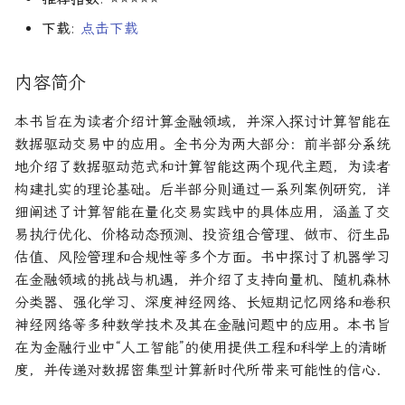
R1对特斯拉相关新闻进行情
DeepSeek 一家用实力"做
Finance
大奖章基金：文艺复兴科技公
感分析并生成投资建议
空"美国科技股的量化背景
司里独一无二的赚钱机器
量化金融最佳学位推荐
为有志于量化领域的人士
公司与市场结构
希腊字母指标
算法交易
动态资产定价
量化面试实践指南
下载
:
点击下载
创
Financial Machine Learning
他们技能给雇主的绝佳项
如何使用DeepSeek-R1或
Quadrature Capital:你从未
量化开发者职业路径解析
财务指标与概念
经典模型
算法交易获胜策略
动态资产定价理论
150个高频题
内容简介
ChatGPT与Langchain构建专
如何利用LLM自动获取量
金融信号处理与机器学习
听过的神秘自营交易公司
业金融分析师
资策略
量化交易员职业路径揭秘
风险与波动
分析工具
行为金融
动态资产定价理论
本书旨在为读者介绍计算金融领域，并深入探讨计算智能在
Hands-On AI for Banking
规模越大代表业绩越好？论对
数据驱动交易中的应用。全书分为两大部分：前半部分系统
2025年AI量化论文优选41篇
TradeMaster强化学习
冲基金规模与其表现的关系
两种量化面试官类型解析
其他概念
历史人物
盈利因子
实证资产定价
地介绍了数据驱动范式和计算智能这两个现代主题，为读者
金融网络安全实战
构建扎实的理论基础。后半部分则通过一系列案例研究，详
2024年AI量化论文精选
GPT如何影响量化金融
量化行业与雇主类型全览
量化交易员的日常工作揭秘
时间序列分析
实证动态资产定价
细阐述了计算智能在量化交易实践中的具体应用，涵盖了交
算法交易机器学习实战
易执行优化、价格动态预测、投资组合管理、做市、衍生品
2024年LLM量化论文
量化薪资揭秘：量化从业者赚
如何写出完美的量化简历
趋势跟踪
市场微观结构
估值、风险管理和合规性等多个方面。书中探讨了机器学习
多少钱？
算法交易机器学习
在金融领域的挑战与机遇，并介绍了支持向量机、随机森林
AI量化交易基础
2023量化金融求职与实习指
Alpha挖掘
市场微观结构理论
分类器、强化学习、深度神经网络、长短期记忆网络和卷积
金融强化学习
南
神经网络等多种数学技术及其在金融问题中的应用。本书旨
ChatGPT量化实战
高频交易实践
金融数学方法
在为金融行业中“人工智能”的使用提供工程和科学上的清晰
如何拿下IMC Trading量化实
度，并传递对数据密集型计算新时代所带来可能性的信心.
ChatGPT选股策略
习
高频交易实用指南
数学金融方法