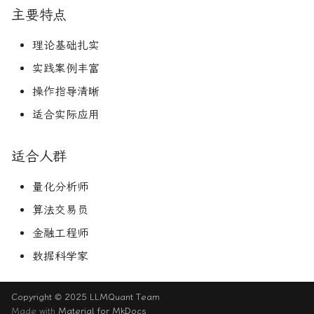
主要特点
论文速读与复现
如何拿下Jane Street量化实
期权波动率与定价
量化金融导论
习
理论基础扎实
人工智能前沿
金融优化方法
Paul Wilmott量化金融导
如何拿下Optiver量化实习
实践案例丰富
量化股票投资组合管理
量化风险管理
操作指导清晰
如何进入Akuna Capital做量
适合实际应用
化交易
量化投资分析习题册
量化风险管理工具
量化交易员面试问题大全
量化风险管理
风险与资产配置
适合人群
量化分析师
获取Alpha的量化策略
金融随机微积分
算法交易员
量化交易业务构建
波动率微笑
金融工程师
数据科学家
量化交易系统构建Wiley版
统计套利算法交易
Copyright © 2025 LLMQuant Team
Made with
Material for MkDocs