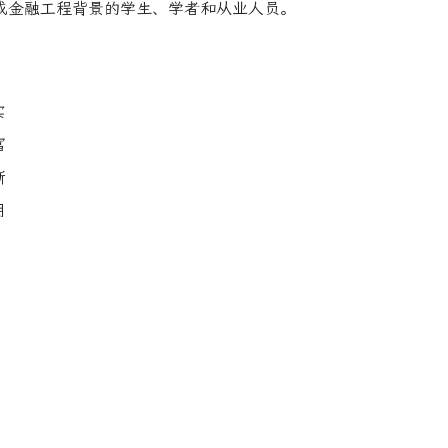
或金融工程背景的学生、学者和从业人员。
实
富
晰
用