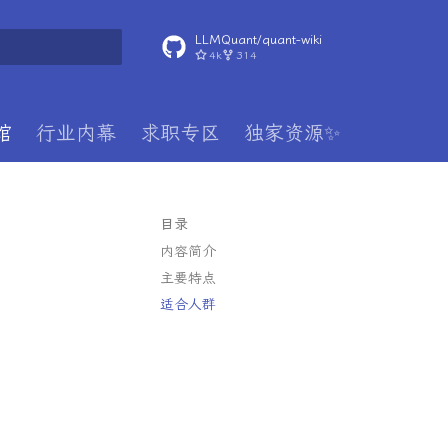
LLMQuant/quant-wiki
4k
314
搜索引擎
馆
行业内幕
求职专区
独家资源✨
目录
内容简介
主要特点
适合人群