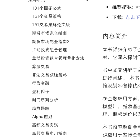
Finance
推荐指数
: 
金融机器学习进阶
高频交易系统开发
101个因子公式
AI学习与经济计算
算法交易方法
Python金融交易实战
151个交易策略
下载
:
点击
Deep Learning for Finance
高级算法交易方法
算法交易机器学习
151交易策略论文版
Machine Learning for
算法与高频交易
Python算法交易
期货市场完全指南
内容简介
Finance
算法与高频交易剑桥版
期货市场完全指南2
Machine Learning in
本书详细介绍了
计算智能应用
主动投资组合管理
Finance
材，它深入探讨
机器学习资产定价
主动投资组合管理量化方法
Financial Machine Learning
金融科技案例
算法交易
金融信号处理与机器学习
书中交替讲解了
资产管理机器学习
算法交易获胜策略
Hands-On AI for Banking
进行阐述。 本
资产管理机器学习剑桥版
行为金融
金融网络安全实战
锥规划和鲁棒优
资产定价机器学习
盈利因子
算法交易机器学习实战
在金融应用方面
资产定价机器学习普林斯顿版
时间序列分析
算法交易机器学习
模型）、指数基
金融机器学习实践
趋势跟踪
金融强化学习
理、期权定价以
金融机器学习进阶
Alpha挖掘
量子金融
高频交易实践
本书内容源自金
系统化交易
高频交易实用指南
识应用于实际金