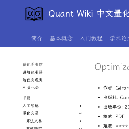
Quant Wiki 中文
简介
基本概念
入门教程
学术论
Overview
图书分类指南
Optimiz
量化图书馆
入门级书籍
进阶级书籍
编程实现类
作者
: Gérar
AI量化类
出版社
: Cam
书籍
人工智能
出版年份
: 2
量化交易
AI与机器学习
格式
: PDF
前沿技术应用
算法交易
AI for Finance
难度
: ⭐⭐⭐⭐
策略研究
Artificial Intelligence in
主动投资组合管理新发展
算法与高频交易