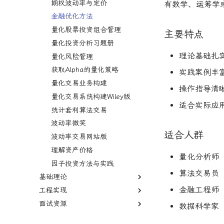
另类数据指南
期权波动率与定价
有数学、运筹学
量子机器学习
金融优化方法
概率机器学习
量化股票投资组合管理
主要特点
量化投资分析习题册
理论基础扎
量化风险管理
获取Alpha的量化策略
实践案例丰
量化交易业务构建
操作指导清
量化交易系统构建Wiley版
适合实际应
统计套利算法交易
波动率微笑
适合人群
波动率交易网站版
理解资产价格
量化分析师
因子投资方法与实践
算法交易员
基础理论
金融工程师
工程实现
数学与统计
面试资源
金融数学
编程实现
金融数学技术导论
数据科学家
风险管理
量化面试指南
蒙特卡洛方法
金融工程线性代数
Python金融理论