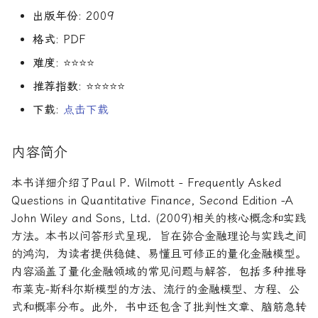
R1对特斯拉相关新闻进行情
DeepSeek 一家用实力"做
Finance
大奖章基金：文艺复兴科技公
出版年份
: 2009
感分析并生成投资建议
空"美国科技股的量化背景
司里独一无二的赚钱机器
量化金融最佳学位推荐
为有志于量化领域的人士
公司与市场结构
希腊字母指标
机器学习资产定价
算法交易
动态资产定价
创
他们技能给雇主的绝佳项
Financial Machine Learni
格式
: PDF
如何使用DeepSeek-R1或
Quadrature Capital:你从未
量化开发者职业路径解析
财务指标与概念
经典模型
金融科技案例
算法交易获胜策略
动态资产定价理论
难度
: ⭐⭐⭐⭐
ChatGPT与Langchain构建专
如何利用LLM自动获取量
听过的神秘自营交易公司
金融信号处理与机器学习
推荐指数
: ⭐⭐⭐⭐⭐
业金融分析师
资策略
量化交易员职业路径揭秘
风险与波动
分析工具
资产管理机器学习
行为金融
动态资产定价理论
规模越大代表业绩越好？论对
Hands-On AI for Banking
下载
:
点击下载
2025年AI量化论文优选41篇
TradeMaster强化学习
冲基金规模与其表现的关系
两种量化面试官类型解析
其他概念
历史人物
资产管理机器学习剑桥版
盈利因子
实证资产定价
金融网络安全实战
内容简介
2024年AI量化论文精选
GPT如何影响量化金融
量化行业与雇主类型全览
量化交易员的日常工作揭秘
资产定价机器学习
时间序列分析
实证动态资产定价
算法交易机器学习实战
本书详细介绍了Paul P. Wilmott - Frequently Asked
2024年LLM量化论文
量化薪资揭秘：量化从业者赚
如何写出完美的量化简历
资产定价机器学习普林斯
趋势跟踪
市场微观结构
Questions in Quantitative Finance, Second Edition -A
多少钱？
算法交易机器学习
John Wiley and Sons, Ltd. (2009)相关的核心概念和实践
AI量化交易基础
2023量化金融求职与实习指
金融机器学习实践
Alpha挖掘
市场微观结构理论
方法。本书以问答形式呈现，旨在弥合金融理论与实践之间
南
金融强化学习
的鸿沟，为读者提供稳健、易懂且可修正的量化金融模型。
ChatGPT量化实战
金融机器学习进阶
高频交易实践
金融数学方法
内容涵盖了量化金融领域的常见问题与解答，包括多种推导
如何拿下IMC Trading量化实
布莱克-斯科尔斯模型的方法、流行的金融模型、方程、公
ChatGPT选股策略
习
量子金融
高频交易实用指南
数学金融方法
式和概率分布。此外，书中还包含了批判性文章、脑筋急转