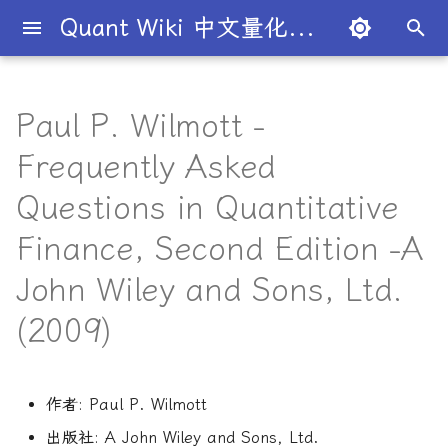
Quant Wiki 中文量化百科
正
在
Paul P. Wilmott -
关于项目
知识框架
量化交易员带你入门
论文清单
简介
简介
简介
入门级书籍
AI与机器学习
算法交易
数学与统计
编程实现
内容简介
黄皮书量化金融FAQ
金融时间序列分析
简介
全球量化薪资大揭秘
Overview
概述
概述
概述
概述
为什么有些交易策略能带
夏普比率
一文解密量化策略类型
机构策略九个热门策略
最新研究目录
研报精选目录
开源工具库
TradingAgents 多智能体L
Transformer架构详解
AI for Finance
主动投资组合管理新发展
算法与高频交易
101个因子公式
金融数学技术导论
金融工程线性代数
Python金融理论
风险管理机器学习
买方公司
西蒙斯
Citadel与Millennium文化
多管理人基金成功之道
初
Frequently Asked
利？
金融交易框架
比
始
如何参与
金融术语
必懂概念入门
量化最新研究
量化学习资源
量化与人工智能结合
进阶级书籍
前沿技术应用
策略研究
金融数学
风险管理
主要特点
金融数据科学
公司简介
一文全解析对冲基金的职业路
市场与交易
基础理论
基本概念
交易策略
期权定价
多策略对冲基金入门
Point72投资策略
业内使用案例
多因子系列
分析工具
DiffusionModel概述
Artificial Intelligence in
金融机器学习进阶
高频交易系统开发
151个交易策略
蒙特卡洛方法
金融工程数学入门
R量化金融
Python金融手册
卖方公司
Giuseppe Paleologo
Questions in Quantitative
径
如何打造"好用"的交易策略
InvestorBench 面向LLM
Finance
化
决策任务的Benchmark
常见问题
概率基础
策略类型入门
研报精选
不同编程语言的量化框架
全面科普：谷歌 Gemini
编程实现类
适合人群
量化绿皮书
大师人物
金融工具
概率分布
统计检验
期权策略
波动率
事件驱动型
前沿技术
人工智能系列
数据工具
VQVAE模型概述
算法交易方法
Python金融交易实战
151交易策略论文版
金融优化方法
随机模型与风险
R语言量化金融学习
Julian Robertson
Finance, Second Edition -A
搜
Flash 2.0 与 DeepSeek
揭秘量化分析师的日常
如何如何划分交易风格？
AI学习与经济计算
John Wiley and Sons, Ltd.
R1、OpenAI o3-mini 的对比
FinRobot 基于大语言模型
关于LLMQuant
统计基础
实用行业入门
研究成果复现
AI量化类
量化必读
公司文化深度解析
交易机制
重要定理
回归分析
技术指标
资产组合理论
宏观对冲基金入门
高频交易系列
高级分析
高级算法交易方法
算法交易机器学习
期货市场完全指南
金融大数据建模
金融衍生品数学
Python金融编程进阶
索
与应用
股票研究与估值框架
探秘Jane Street实习的亲身
量化交易员带你写Long-
Deep Learning for Finan
引
(2009)
经历
Short Strategy代码
社区其他项目
量化术语
趋势型
基金管理策略
投资理论
应用
方差分析
基金类型
高频交易
其他系列
交易策略
算法与高频交易
Python算法交易
期货市场完全指南2
金融衍生品数学导论
Pandas金融数据分析精通
OpenAI发布号称"最强大"的
ChatGPT也能做投资分析-
擎
Machine Learning for
GPT-4.5模型
把手教你利用 LangChain
剑桥北大课程
量化术语簿
Finance
加入我们
统计套利型
2025年最值得关注的10家对
经济指标与概念
金融衍生品
经典模型
交易订单
极值理论(EVT)在VaR与E
学习资源
算法与高频交易剑桥版
主动投资组合管理
风险与资产配置
Python算法交易
建股票研究框架
冲基金
作者
: Paul P. Wilmott
算中的应用
深度解析:如何用DeepSeek-
城市如何影响你的量化生涯
量化交易竞赛
Machine Learning in
经济理论与政策
头寸管理
计算智能应用
主动投资组合管理量化方
Dan Stefanica金融工程
Python金融手册
出版社
: A John Wiley and Sons, Ltd.