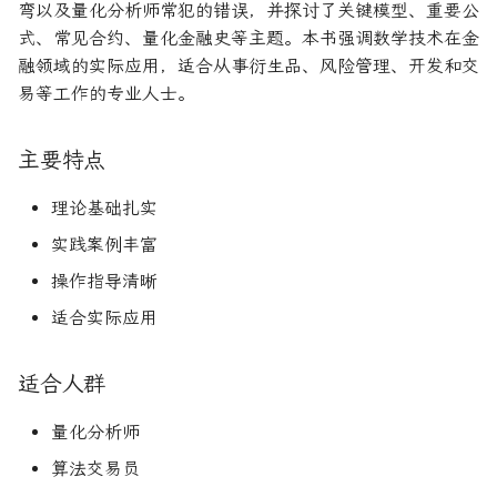
弯以及量化分析师常犯的错误，并探讨了关键模型、重要公
论文速读与复现
如何拿下Jane Street量化实
系统化交易
期权波动率与定价
量化金融导论
式、常见合约、量化金融史等主题。本书强调数学技术在金
习
融领域的实际应用，适合从事衍生品、风险管理、开发和交
人工智能前沿
另类数据指南
金融优化方法
Paul Wilmott量化金融导
易等工作的专业人士。
如何拿下Optiver量化实习
量子机器学习
量化股票投资组合管理
量化风险管理
主要特点
如何进入Akuna Capital做量
化交易
概率机器学习
量化投资分析习题册
量化风险管理工具
理论基础扎实
量化交易员面试问题大全
量化风险管理
风险与资产配置
实践案例丰富
操作指导清晰
获取Alpha的量化策略
金融随机微积分
适合实际应用
量化交易业务构建
波动率微笑
适合人群
量化交易系统构建Wiley版
量化分析师
统计套利算法交易
算法交易员