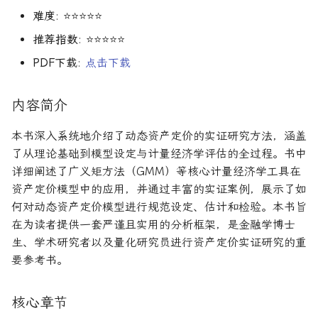
R1对特斯拉相关新闻进行情
DeepSeek 一家用实力"做
Finance
大奖章基金：文艺复兴科技公
难度
: ⭐⭐⭐⭐⭐
感分析并生成投资建议
空"美国科技股的量化背景
司里独一无二的赚钱机器
量化金融最佳学位推荐
为有志于量化领域的人士
公司与市场结构
希腊字母指标
机器学习资产定价
算法交易
量化面试实践指南
创
他们技能给雇主的绝佳项
Financial Machine Learni
推荐指数
: ⭐⭐⭐⭐⭐
如何使用DeepSeek-R1或
Quadrature Capital:你从未
量化开发者职业路径解析
财务指标与概念
经典模型
金融科技案例
算法交易获胜策略
150个高频题
PDF下载
:
点击下载
ChatGPT与Langchain构建专
如何利用LLM自动获取量
听过的神秘自营交易公司
金融信号处理与机器学习
业金融分析师
资策略
量化交易员职业路径揭秘
风险与波动
分析工具
资产管理机器学习
行为金融
内容简介
规模越大代表业绩越好？论对
Hands-On AI for Banking
2025年AI量化论文优选41篇
TradeMaster强化学习
冲基金规模与其表现的关系
两种量化面试官类型解析
其他概念
历史人物
资产管理机器学习剑桥版
盈利因子
本书深入系统地介绍了动态资产定价的实证研究方法，涵盖
金融网络安全实战
了从理论基础到模型设定与计量经济学评估的全过程。书中
2024年AI量化论文精选
GPT如何影响量化金融
量化行业与雇主类型全览
量化交易员的日常工作揭秘
资产定价机器学习
时间序列分析
详细阐述了广义矩方法（GMM）等核心计量经济学工具在
算法交易机器学习实战
资产定价模型中的应用，并通过丰富的实证案例，展示了如
2024年LLM量化论文
量化薪资揭秘：量化从业者赚
如何写出完美的量化简历
资产定价机器学习普林斯
趋势跟踪
何对动态资产定价模型进行规范设定、估计和检验。本书旨
多少钱？
算法交易机器学习
在为读者提供一套严谨且实用的分析框架，是金融学博士
AI量化交易基础
2023量化金融求职与实习指
金融机器学习实践
Alpha挖掘
生、学术研究者以及量化研究员进行资产定价实证研究的重
南
金融强化学习
要参考书。
ChatGPT量化实战
金融机器学习进阶
高频交易实践
如何拿下IMC Trading量化实
ChatGPT选股策略
习
量子金融
高频交易实用指南
核心章节