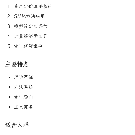
论文速读与复现
资产定价理论基础
如何拿下Jane Street量化实
系统化交易
期权波动率与定价
习
GMM方法应用
人工智能前沿
另类数据指南
金融优化方法
模型设定与评估
如何拿下Optiver量化实习
计量经济学工具
量子机器学习
量化股票投资组合管理
如何进入Akuna Capital做量
实证研究案例
化交易
概率机器学习
量化投资分析习题册
主要特点
量化交易员面试问题大全
量化风险管理
理论严谨
获取Alpha的量化策略
方法系统
量化交易业务构建
实证导向
工具完备
量化交易系统构建Wiley版
适合人群
统计套利算法交易