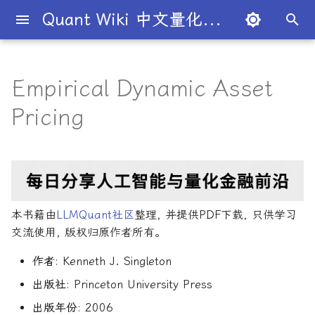
Quant Wiki 中文量化百科
正
在
Empirical Dynamic Asset
关于项目
知识框架
量化交易员带你入门
论文清单
简介
简介
简介
入门级书籍
AI与机器学习
算法交易
金融数学技术导论
内容简介
编程实现
量化面试指南
简介
全球量化薪资大揭秘
Overview
概述
概述
概述
概述
为什么有些交易策略能带
夏普比率
一文解密量化策略类型
机构策略九个热门策略
最新研究目录
研报精选目录
开源工具库
TradingAgents 多智能体L
Transformer架构详解
AI for Finance
主动投资组合管理新发展
算法与高频交易
101个因子公式
Python金融理论
风险管理机器学习
50个挑战性问题
黄皮书量化金融FAQ
金融时间序列分析
买方公司
西蒙斯
Citadel与Millennium文化
多管理人基金成功之道
初
Pricing
利？
金融交易框架
比
始
如何参与
金融术语
必懂概念入门
量化最新研究
量化学习资源
量化与人工智能结合
进阶级书籍
前沿技术应用
策略研究
蒙特卡洛方法
核心章节
风险管理
经典面试书籍
公司简介
一文全解析对冲基金的职业路
市场与交易
基础理论
基本概念
交易策略
期权定价
多策略对冲基金入门
Point72投资策略
业内使用案例
多因子系列
分析工具
DiffusionModel概述
Artificial Intelligence in
金融机器学习进阶
高频交易系统开发
151个交易策略
R量化金融
Python金融手册
量化面试问题答案
金融数据科学
卖方公司
Giuseppe Paleologo
径
如何打造"好用"的交易策略
InvestorBench 面向LLM
Finance
化
决策任务的Benchmark
常见问题
概率基础
策略类型入门
研报精选
不同编程语言的量化框架
全面科普：谷歌 Gemini
编程实现类
金融优化方法
主要特点
中文精选
大师人物
金融工具
概率分布
统计检验
期权策略
波动率
事件驱动型
前沿技术
人工智能系列
数据工具
VQVAE模型概述
算法交易方法
Python金融交易实战
151交易策略论文版
R语言量化金融学习
量化金融常见问题
量化绿皮书
Julian Robertson
搜
Flash 2.0 与 DeepSeek
揭秘量化分析师的日常
如何如何划分交易风格？
AI学习与经济计算
R1、OpenAI o3-mini 的对比
FinRobot 基于大语言模型
关于LLMQuant
统计基础
实用行业入门
研究成果复现
AI量化类
金融大数据建模
适合人群
2024独家金融干货包
公司文化深度解析
交易机制
重要定理
回归分析
技术指标
资产组合理论
宏观对冲基金入门
高频交易系列
高级分析
高级算法交易方法
算法交易机器学习
期货市场完全指南
Python金融编程进阶
量化金融FAQ
量化必读
索
本书籍由
LLMQuant社区
整理, 并提供PDF下载, 只供学习
与应用
股票研究与估值框架
探秘Jane Street实习的亲身
量化交易员带你写Long-
Deep Learning for Finan
引
交流使用, 版权归原作者所有。
经历
Short Strategy代码
社区其他项目
量化术语
趋势型
配套资源
基金管理策略
投资理论
应用
方差分析
基金类型
高频交易
其他系列
交易策略
算法与高频交易
Python算法交易
期货市场完全指南2
Pandas金融数据分析精通
Quant绿皮书精讲
OpenAI发布号称"最强大"的
ChatGPT也能做投资分析-
擎
Machine Learning for
作者
: Kenneth J. Singleton
GPT-4.5模型
把手教你利用 LangChain
剑桥北大课程
量化术语簿
Finance
加入我们
统计套利型
2025年最值得关注的10家对
经济指标与概念
金融衍生品
经典模型
交易订单
极值理论(EVT)在VaR与E
学习资源
算法与高频交易剑桥版
主动投资组合管理
Python算法交易
Quant绿皮书精讲60题
建股票研究框架
出版社
: Princeton University Press
冲基金
算中的应用
深度解析:如何用DeepSeek-
城市如何影响你的量化生涯
量化交易竞赛
Machine Learning in
经济理论与政策
头寸管理
计算智能应用
主动投资组合管理量化方
Python金融手册
量化面试红宝书
出版年份
: 2006