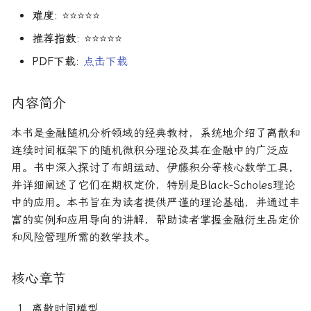
R1对特斯拉相关新闻进行情
DeepSeek 一家用实力"做
Finance
大奖章基金：文艺复兴科技公
难度
: ⭐⭐⭐⭐⭐
感分析并生成投资建议
空"美国科技股的量化背景
司里独一无二的赚钱机器
量化金融最佳学位推荐
为有志于量化领域的人士
公司与市场结构
希腊字母指标
机器学习资产定价
算法交易
量化面试实践指南
创
他们技能给雇主的绝佳项
Financial Machine Learni
推荐指数
: ⭐⭐⭐⭐⭐
如何使用DeepSeek-R1或
Quadrature Capital:你从未
量化开发者职业路径解析
财务指标与概念
经典模型
金融科技案例
算法交易获胜策略
150个高频题
PDF下载
:
点击下载
ChatGPT与Langchain构建专
如何利用LLM自动获取量
听过的神秘自营交易公司
金融信号处理与机器学习
业金融分析师
资策略
量化交易员职业路径揭秘
风险与波动
分析工具
资产管理机器学习
行为金融
内容简介
规模越大代表业绩越好？论对
Hands-On AI for Banking
2025年AI量化论文优选41篇
TradeMaster强化学习
冲基金规模与其表现的关系
两种量化面试官类型解析
其他概念
历史人物
资产管理机器学习剑桥版
盈利因子
本书是金融随机分析领域的经典教材，系统地介绍了离散和
金融网络安全实战
连续时间框架下的随机微积分理论及其在金融中的广泛应
2024年AI量化论文精选
GPT如何影响量化金融
量化行业与雇主类型全览
量化交易员的日常工作揭秘
资产定价机器学习
时间序列分析
用。书中深入探讨了布朗运动、伊藤积分等核心数学工具，
算法交易机器学习实战
并详细阐述了它们在期权定价，特别是Black-Scholes理论
2024年LLM量化论文
量化薪资揭秘：量化从业者赚
如何写出完美的量化简历
资产定价机器学习普林斯
趋势跟踪
中的应用。本书旨在为读者提供严谨的理论基础，并通过丰
多少钱？
算法交易机器学习
富的实例和应用导向的讲解，帮助读者掌握金融衍生品定价
AI量化交易基础
2023量化金融求职与实习指
金融机器学习实践
Alpha挖掘
和风险管理所需的数学技术。
南
金融强化学习
ChatGPT量化实战
金融机器学习进阶
高频交易实践
如何拿下IMC Trading量化实
核心章节
ChatGPT选股策略
习
量子金融
高频交易实用指南
离散时间模型