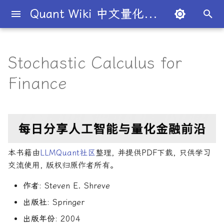
Quant Wiki 中文量化百科
正
在
Stochastic Calculus for
关于项目
知识框架
量化交易员带你入门
论文清单
简介
简介
简介
入门级书籍
AI与机器学习
算法交易
金融数学技术导论
内容简介
编程实现
量化面试指南
简介
全球量化薪资大揭秘
Overview
概述
概述
概述
概述
为什么有些交易策略能带
夏普比率
一文解密量化策略类型
机构策略九个热门策略
最新研究目录
研报精选目录
开源工具库
TradingAgents 多智能体L
Transformer架构详解
AI for Finance
主动投资组合管理新发展
算法与高频交易
101个因子公式
Python金融理论
风险管理机器学习
50个挑战性问题
黄皮书量化金融FAQ
金融时间序列分析
买方公司
西蒙斯
Citadel与Millennium文化
多管理人基金成功之道
初
Finance
利？
金融交易框架
比
始
如何参与
金融术语
必懂概念入门
量化最新研究
量化学习资源
量化与人工智能结合
进阶级书籍
前沿技术应用
策略研究
蒙特卡洛方法
核心章节
风险管理
经典面试书籍
公司简介
一文全解析对冲基金的职业路
市场与交易
基础理论
基本概念
交易策略
期权定价
多策略对冲基金入门
Point72投资策略
业内使用案例
多因子系列
分析工具
DiffusionModel概述
Artificial Intelligence in
金融机器学习进阶
高频交易系统开发
151个交易策略
R量化金融
Python金融手册
量化面试问题答案
金融数据科学
卖方公司
Giuseppe Paleologo
径
如何打造"好用"的交易策略
InvestorBench 面向LLM
Finance
化
决策任务的Benchmark
常见问题
概率基础
策略类型入门
研报精选
不同编程语言的量化框架
全面科普：谷歌 Gemini
编程实现类
金融优化方法
主要特点
中文精选
大师人物
金融工具
概率分布
统计检验
期权策略
波动率
事件驱动型
前沿技术
人工智能系列
数据工具
VQVAE模型概述
算法交易方法
Python金融交易实战
151交易策略论文版
R语言量化金融学习
量化金融常见问题
量化绿皮书
Julian Robertson
搜
Flash 2.0 与 DeepSeek
揭秘量化分析师的日常
如何如何划分交易风格？
AI学习与经济计算
R1、OpenAI o3-mini 的对比
FinRobot 基于大语言模型
关于LLMQuant
统计基础
实用行业入门
研究成果复现
AI量化类
金融大数据建模
适合人群
2024独家金融干货包
公司文化深度解析
交易机制
重要定理
回归分析
技术指标
资产组合理论
宏观对冲基金入门
高频交易系列
高级分析
高级算法交易方法
算法交易机器学习
期货市场完全指南
Python金融编程进阶
量化金融FAQ
量化必读
索
本书籍由
LLMQuant社区
整理, 并提供PDF下载, 只供学习
与应用
股票研究与估值框架
探秘Jane Street实习的亲身
量化交易员带你写Long-
Deep Learning for Finan
引
交流使用, 版权归原作者所有。
经历
Short Strategy代码
社区其他项目
量化术语
趋势型
配套资源
基金管理策略
投资理论
应用
方差分析
基金类型
高频交易
其他系列
交易策略
算法与高频交易
Python算法交易
期货市场完全指南2
Pandas金融数据分析精通
Quant绿皮书精讲
OpenAI发布号称"最强大"的
ChatGPT也能做投资分析-
擎
Machine Learning for
作者
: Steven E. Shreve
GPT-4.5模型
把手教你利用 LangChain
剑桥北大课程
量化术语簿
Finance
加入我们
统计套利型
2025年最值得关注的10家对
经济指标与概念
金融衍生品
经典模型
交易订单
极值理论(EVT)在VaR与E
学习资源
算法与高频交易剑桥版
主动投资组合管理
Python算法交易
Quant绿皮书精讲60题
建股票研究框架
出版社
: Springer
冲基金
算中的应用
深度解析:如何用DeepSeek-
城市如何影响你的量化生涯
量化交易竞赛
Machine Learning in
经济理论与政策
头寸管理
计算智能应用
主动投资组合管理量化方
Python金融手册
量化面试红宝书
出版年份
: 2004