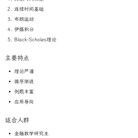
论文速读与复现
如何拿下Jane Street量化实
系统化交易
期权波动率与定价
连续时间基础
习
布朗运动
人工智能前沿
另类数据指南
金融优化方法
如何拿下Optiver量化实习
伊藤积分
量子机器学习
量化股票投资组合管理
Black-Scholes理论
如何进入Akuna Capital做量
化交易
概率机器学习
量化投资分析习题册
主要特点
量化交易员面试问题大全
量化风险管理
理论严谨
循序渐进
获取Alpha的量化策略
例题丰富
量化交易业务构建
应用导向
量化交易系统构建Wiley版
适合人群
统计套利算法交易
金融数学研究生