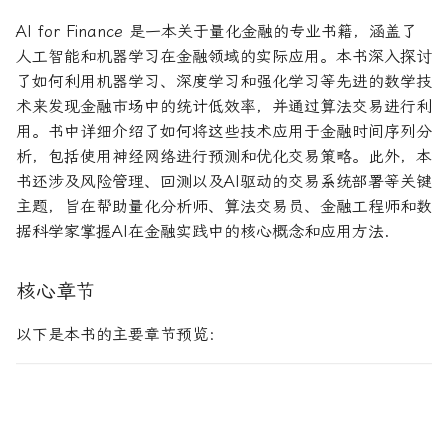
论文速读与复现
如何拿下Jane Street量化实
系统化交易
期权波动率与定价
量化金融导论
AI for Finance 是一本关于量化金融的专业书籍，涵盖了
习
人工智能和机器学习在金融领域的实际应用。本书深入探讨
人工智能前沿
另类数据指南
金融优化方法
Paul Wilmott量化金融导
了如何利用机器学习、深度学习和强化学习等先进的数学技
如何拿下Optiver量化实习
术来发现金融市场中的统计低效率，并通过算法交易进行利
量子机器学习
量化股票投资组合管理
量化风险管理
用。书中详细介绍了如何将这些技术应用于金融时间序列分
如何进入Akuna Capital做量
析，包括使用神经网络进行预测和优化交易策略。此外，本
化交易
概率机器学习
量化投资分析习题册
量化风险管理工具
书还涉及风险管理、回测以及AI驱动的交易系统部署等关键
主题，旨在帮助量化分析师、算法交易员、金融工程师和数
量化交易员面试问题大全
量化风险管理
风险与资产配置
据科学家掌握AI在金融实践中的核心概念和应用方法.
获取Alpha的量化策略
金融随机微积分
核心章节
量化交易业务构建
波动率微笑
以下是本书的主要章节预览：
量化交易系统构建Wiley版
统计套利算法交易