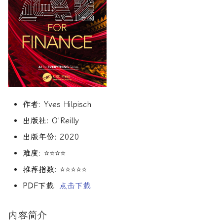
R1对特斯拉相关新闻进行情
DeepSeek 一家用实力"做
大奖章基金：文艺复兴科技公
感分析并生成投资建议
空"美国科技股的量化背景
司里独一无二的赚钱机器
量化金融最佳学位推荐
为有志于量化领域的人士
机器学习资产定价
公司与市场结构
希腊字母指标
算法交易
动态资产定价
量化面试实践指南
创
他们技能给雇主的绝佳项
如何使用DeepSeek-R1或
Quadrature Capital:你从未
量化开发者职业路径解析
金融科技案例
财务指标与概念
经典模型
算法交易获胜策略
动态资产定价理论
150个高频题
ChatGPT与Langchain构建专
如何利用LLM自动获取量
听过的神秘自营交易公司
业金融分析师
资策略
量化交易员职业路径揭秘
资产管理机器学习
风险与波动
分析工具
行为金融
动态资产定价理论
规模越大代表业绩越好？论对
2025年AI量化论文优选41篇
TradeMaster强化学习
冲基金规模与其表现的关系
两种量化面试官类型解析
资产管理机器学习剑桥版
其他概念
历史人物
盈利因子
实证资产定价
作者
: Yves Hilpisch
2024年AI量化论文精选
GPT如何影响量化金融
量化行业与雇主类型全览
量化交易员的日常工作揭秘
资产定价机器学习
时间序列分析
实证动态资产定价
出版社
: O'Reilly
2024年LLM量化论文
量化薪资揭秘：量化从业者赚
如何写出完美的量化简历
资产定价机器学习普林斯顿版
趋势跟踪
市场微观结构
出版年份
: 2020
多少钱？
难度
: ⭐⭐⭐⭐
AI量化交易基础
2023量化金融求职与实习指
金融机器学习实践
Alpha挖掘
市场微观结构理论
推荐指数
: ⭐⭐⭐⭐⭐
南
ChatGPT量化实战
金融机器学习进阶
高频交易实践
金融数学方法
PDF下载
:
点击下载
如何拿下IMC Trading量化实
ChatGPT选股策略
习
量子金融
高频交易实用指南
数学金融方法
内容简介