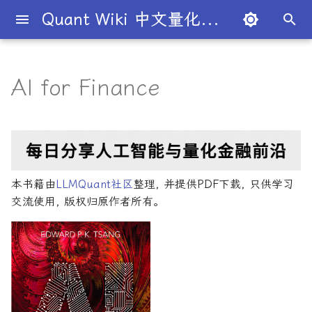
Quant Wiki 中文量化百科
键
入
AI for Finance
关于项目
知识框架
量化交易员带你入门
论文清单
简介
简介
简介
入门级书籍
内容简介
主动投资组合管理新发展
算法交易
数学与统计
编程实现
量化面试指南
简介
全球量化薪资大揭秘
Overview
概述
概述
概述
概述
为什么有些交易策略能带
夏普比率
一文解密量化策略类型
机构策略九个热门策略
最新研究目录
研报精选目录
开源工具库
TradingAgents 多智能体L
Transformer架构详解
算法与高频交易
101个因子公式
金融数学技术导论
金融工程线性代数
Python金融理论
风险管理机器学习
50个挑战性问题
黄皮书量化金融FAQ
金融时间序列分析
买方公司
西蒙斯
Citadel与Millennium文化
多管理人基金成功之道
以
利？
金融交易框架
比
开
如何参与
金融术语
必懂概念入门
量化最新研究
量化学习资源
量化与人工智能结合
进阶级书籍
核心章节
金融机器学习进阶
策略研究
金融数学
风险管理
经典面试书籍
公司简介
一文全解析对冲基金的职业路
市场与交易
基础理论
基本概念
交易策略
期权定价
多策略对冲基金入门
Point72投资策略
业内使用案例
多因子系列
分析工具
DiffusionModel概述
高频交易系统开发
151个交易策略
蒙特卡洛方法
金融工程数学入门
R量化金融
Python金融手册
量化面试问题答案
金融数据科学
卖方公司
Giuseppe Paleologo
径
如何打造"好用"的交易策略
InvestorBench 面向LLM
始
决策任务的Benchmark
常见问题
概率基础
策略类型入门
研报精选
不同编程语言的量化框架
全面科普：谷歌 Gemini
编程实现类
主要特点
算法交易方法
中文精选
大师人物
金融工具
概率分布
统计检验
期权策略
波动率
事件驱动型
前沿技术
人工智能系列
数据工具
VQVAE模型概述
Python金融交易实战
151交易策略论文版
金融优化方法
随机模型与风险
R语言量化金融学习
量化金融常见问题
量化绿皮书
Julian Robertson
搜
Flash 2.0 与 DeepSeek
揭秘量化分析师的日常
如何如何划分交易风格？
本书籍由
LLMQuant社区
整理, 并提供PDF下载, 只供学习
R1、OpenAI o3-mini 的对比
FinRobot 基于大语言模型
关于LLMQuant
统计基础
实用行业入门
研究成果复现
AI量化类
适合人群
高级算法交易方法
2024独家金融干货包
公司文化深度解析
交易机制
重要定理
回归分析
技术指标
资产组合理论
宏观对冲基金入门
高频交易系列
高级分析
算法交易机器学习
期货市场完全指南
金融大数据建模
金融衍生品数学
Python金融编程进阶
量化金融FAQ
量化必读
索
交流使用, 版权归原作者所有。
与应用
股票研究与估值框架
探秘Jane Street实习的亲身
量化交易员带你写Long-
经历
Short Strategy代码
社区其他项目
量化术语
趋势型
配套资源
算法与高频交易
基金管理策略
投资理论
应用
方差分析
基金类型
高频交易
其他系列
交易策略
Python算法交易
期货市场完全指南2
金融衍生品数学导论
Pandas金融数据分析精通
Quant绿皮书精讲
OpenAI发布号称"最强大"的
ChatGPT也能做投资分析-
GPT-4.5模型
把手教你利用 LangChain
剑桥北大课程
量化术语簿
加入我们
统计套利型
算法与高频交易剑桥版
2025年最值得关注的10家对
经济指标与概念
金融衍生品
经典模型
交易订单
极值理论(EVT)在VaR与E
学习资源
主动投资组合管理
风险与资产配置
Python算法交易
Quant绿皮书精讲60题
建股票研究框架
冲基金
算中的应用
深度解析:如何用DeepSeek-
城市如何影响你的量化生涯
量化交易竞赛
计算智能应用
经济理论与政策
头寸管理
主动投资组合管理量化方
Dan Stefanica金融工程
Python金融手册
量化面试红宝书