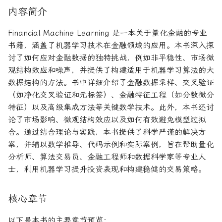
论文速读与复现
内容简介
如何拿下Jane Street量化实
系统化交易
期权波动率与定价
量化金融导论
习
Financial Machine Learning 是一本关于量化金融的专业
人工智能前沿
另类数据指南
金融优化方法
Paul Wilmott量化金融导
书籍，涵盖了机器学习技术在金融领域的应用。本书深入探
如何拿下Optiver量化实习
讨了如何应对金融数据的独特挑战，例如非平稳性、市场微
量子机器学习
量化股票投资组合管理
量化风险管理
观结构效应和噪声，并提供了构建适用于机器学习算法的大
如何进入Akuna Capital做量
数据结构的方法。书中详细介绍了金融数据采样、交叉验证
化交易
概率机器学习
量化投资分析习题册
量化风险管理工具
（如净化交叉验证和元标签）、金融特征工程（如分数微分
特征）以及高级集成方法等关键数学技术。此外，本书还讨
量化交易员面试问题大全
量化风险管理
风险与资产配置
论了市场影响、微观结构效应以及如何有效避免模型过拟
合。通过结合理论与实践，本书提供了科学严谨的解决方
获取Alpha的量化策略
金融随机微积分
案，并辅以数学推导、代码示例和实际案例，旨在帮助量化
分析师、算法交易员、金融工程师和数据科学家等专业人
量化交易业务构建
波动率微笑
士，利用机器学习提升投资表现和构建稳健的交易策略。
量化交易系统构建Wiley版
核心章节
统计套利算法交易
以下是本书的主要章节预览：