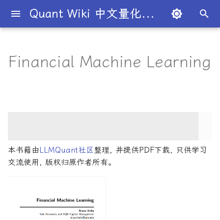
Quant Wiki 中文量化百科
键
入
Financial Machine Learning
关于项目
知识框架
量化交易员带你入门
论文清单
简介
简介
简介
入门级书籍
内容简介
主动投资组合管理新发展
算法交易
数学与统计
编程实现
量化面试指南
简介
全球量化薪资大揭秘
Overview
概述
概述
概述
概述
为什么有些交易策略能带
夏普比率
一文解密量化策略类型
机构策略九个热门策略
最新研究目录
研报精选目录
开源工具库
TradingAgents 多智能体L
Transformer架构详解
算法与高频交易
101个因子公式
金融数学技术导论
金融工程线性代数
Python金融理论
风险管理机器学习
50个挑战性问题
黄皮书量化金融FAQ
金融时间序列分析
买方公司
西蒙斯
Citadel与Millennium文化
多管理人基金成功之道
以
利？
金融交易框架
比
开
如何参与
金融术语
必懂概念入门
量化最新研究
量化学习资源
量化与人工智能结合
进阶级书籍
核心章节
金融机器学习进阶
策略研究
金融数学
风险管理
经典面试书籍
公司简介
一文全解析对冲基金的职业路
市场与交易
基础理论
基本概念
交易策略
期权定价
多策略对冲基金入门
Point72投资策略
业内使用案例
多因子系列
分析工具
DiffusionModel概述
高频交易系统开发
151个交易策略
蒙特卡洛方法
金融工程数学入门
R量化金融
Python金融手册
量化面试问题答案
金融数据科学
卖方公司
Giuseppe Paleologo
径
如何打造"好用"的交易策略
InvestorBench 面向LLM
始
决策任务的Benchmark
常见问题
概率基础
策略类型入门
研报精选
不同编程语言的量化框架
全面科普：谷歌 Gemini
编程实现类
主要特点
算法交易方法
中文精选
大师人物
金融工具
概率分布
统计检验
期权策略
波动率
事件驱动型
前沿技术
人工智能系列
数据工具
VQVAE模型概述
Python金融交易实战
151交易策略论文版
金融优化方法
随机模型与风险
R语言量化金融学习
量化金融常见问题
量化绿皮书
Julian Robertson
搜
Flash 2.0 与 DeepSeek
揭秘量化分析师的日常
如何如何划分交易风格？
R1、OpenAI o3-mini 的对比
FinRobot 基于大语言模型
关于LLMQuant
统计基础
实用行业入门
研究成果复现
AI量化类
适合人群
高级算法交易方法
2024独家金融干货包
公司文化深度解析
交易机制
重要定理
回归分析
技术指标
资产组合理论
宏观对冲基金入门
高频交易系列
高级分析
算法交易机器学习
期货市场完全指南
金融大数据建模
金融衍生品数学
Python金融编程进阶
量化金融FAQ
量化必读
索
本书籍由
LLMQuant社区
整理, 并提供PDF下载, 只供学习
与应用
股票研究与估值框架
探秘Jane Street实习的亲身
量化交易员带你写Long-
交流使用, 版权归原作者所有。
经历
Short Strategy代码
社区其他项目
量化术语
趋势型
配套资源
算法与高频交易
基金管理策略
投资理论
应用
方差分析
基金类型
高频交易
其他系列
交易策略
Python算法交易
期货市场完全指南2
金融衍生品数学导论
Pandas金融数据分析精通
Quant绿皮书精讲
OpenAI发布号称"最强大"的
ChatGPT也能做投资分析-
GPT-4.5模型
把手教你利用 LangChain
剑桥北大课程
量化术语簿
加入我们
统计套利型
算法与高频交易剑桥版
2025年最值得关注的10家对
经济指标与概念
金融衍生品
经典模型
交易订单
极值理论(EVT)在VaR与E
学习资源
主动投资组合管理
风险与资产配置
Python算法交易
Quant绿皮书精讲60题
建股票研究框架
冲基金
算中的应用
深度解析:如何用DeepSeek-
城市如何影响你的量化生涯
量化交易竞赛
计算智能应用
经济理论与政策
头寸管理
主动投资组合管理量化方
Dan Stefanica金融工程
Python金融手册
量化面试红宝书