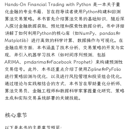
Hands-On Financial Trading with Python 是一本关于量
论文速读与复现
如何拿下Jane Street量化实
期权波动率与定价
系统化交易
量化金融导论
化金融的专业书籍，旨在指导读者使用Python构建和回测
习
算法交易策略。本书首先介绍算法交易的基础知识，随后深
人工智能前沿
金融优化方法
另类数据指南
Paul Wilmott量化金融导
入探讨金融数据获取、预处理和探索性数据分析。书中详细
如何拿下Optiver量化实习
讲解了如何利用Python的核心库（如NumPy、pandas和
量化股票投资组合管理
量子机器学习
量化风险管理
Matplotlib）进行高效的科学计算、数据操作与可视化。在
如何进入Akuna Capital做量
金融应用方面，本书涵盖了技术分析、交易策略的开发与实
化交易
量化投资分析习题册
概率机器学习
量化风险管理工具
现，并引入机器学习技术（如时间序列预测，包括
ARIMA、pmdarima和Facebook Prophet）来构建预测性
量化交易员面试问题大全
量化风险管理
风险与资产配置
交易信号。此外，本书还重点介绍了使用Zipline和PyFolio
进行策略回测与优化，以及进行风险管理和投资组合优化。
获取Alpha的量化策略
金融随机微积分
通过理论与实践相结合的方式，本书旨在帮助量化分析师、
算法交易员、金融工程师和数据科学家掌握量化研究、策略
量化交易业务构建
波动率微笑
生成和实际交易系统部署的关键技能。
量化交易系统构建Wiley版
核心章节
统计套利算法交易
以下是本书的主要章节预览：