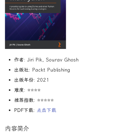
R1对特斯拉相关新闻进行情
DeepSeek 一家用实力"做
Finance
大奖章基金：文艺复兴科技公
感分析并生成投资建议
空"美国科技股的量化背景
司里独一无二的赚钱机器
量化金融最佳学位推荐
为有志于量化领域的人士
算法交易
公司与市场结构
希腊字母指标
机器学习资产定价
动态资产定价
量化面试实践指南
创
他们技能给雇主的绝佳项
Financial Machine Learni
如何使用DeepSeek-R1或
Quadrature Capital:你从未
量化开发者职业路径解析
算法交易获胜策略
财务指标与概念
经典模型
金融科技案例
动态资产定价理论
150个高频题
ChatGPT与Langchain构建专
如何利用LLM自动获取量
听过的神秘自营交易公司
金融信号处理与机器学习
业金融分析师
资策略
量化交易员职业路径揭秘
行为金融
风险与波动
分析工具
资产管理机器学习
动态资产定价理论
规模越大代表业绩越好？论对
Hands-On AI for Banking
2025年AI量化论文优选41篇
TradeMaster强化学习
冲基金规模与其表现的关系
两种量化面试官类型解析
盈利因子
其他概念
历史人物
资产管理机器学习剑桥版
实证资产定价
作者
: Jiri Pik, Sourav Ghosh
金融网络安全实战
2024年AI量化论文精选
GPT如何影响量化金融
量化行业与雇主类型全览
量化交易员的日常工作揭秘
时间序列分析
资产定价机器学习
实证动态资产定价
出版社
: Packt Publishing
算法交易机器学习实战
出版年份
: 2021
2024年LLM量化论文
量化薪资揭秘：量化从业者赚
如何写出完美的量化简历
趋势跟踪
资产定价机器学习普林斯
市场微观结构
难度
: ⭐⭐⭐⭐
多少钱？
算法交易机器学习
AI量化交易基础
2023量化金融求职与实习指
Alpha挖掘
金融机器学习实践
市场微观结构理论
推荐指数
: ⭐⭐⭐⭐⭐
南
金融强化学习
PDF下载
:
点击下载
ChatGPT量化实战
高频交易实践
金融机器学习进阶
金融数学方法
如何拿下IMC Trading量化实
内容简介
ChatGPT选股策略
习
高频交易实用指南
量子金融
数学金融方法