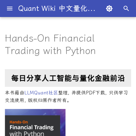
Quant Wiki 中文量化百科
正
在
Hands-On Financial
关于项目
知识框架
量化交易员带你入门
论文清单
简介
简介
简介
入门级书籍
AI与机器学习
内容简介
101个因子公式
数学与统计
编程实现
量化面试指南
简介
全球量化薪资大揭秘
Overview
概述
概述
概述
概述
为什么有些交易策略能带
夏普比率
一文解密量化策略类型
机构策略九个热门策略
最新研究目录
研报精选目录
开源工具库
TradingAgents 多智能体L
Transformer架构详解
AI for Finance
主动投资组合管理新发展
金融数学技术导论
金融工程线性代数
Python金融理论
风险管理机器学习
50个挑战性问题
黄皮书量化金融FAQ
金融时间序列分析
买方公司
西蒙斯
Citadel与Millennium文化
多管理人基金成功之道
初
Trading with Python
利？
金融交易框架
比
始
如何参与
金融术语
必懂概念入门
量化最新研究
量化学习资源
量化与人工智能结合
进阶级书籍
前沿技术应用
核心章节
151个交易策略
金融数学
风险管理
经典面试书籍
公司简介
一文全解析对冲基金的职业路
市场与交易
基础理论
基本概念
交易策略
期权定价
多策略对冲基金入门
Point72投资策略
业内使用案例
多因子系列
分析工具
DiffusionModel概述
Artificial Intelligence in
金融机器学习进阶
蒙特卡洛方法
金融工程数学入门
R量化金融
Python金融手册
量化面试问题答案
金融数据科学
卖方公司
Giuseppe Paleologo
径
如何打造"好用"的交易策略
InvestorBench 面向LLM
Finance
化
决策任务的Benchmark
常见问题
概率基础
策略类型入门
研报精选
不同编程语言的量化框架
全面科普：谷歌 Gemini
编程实现类
主要特点
151交易策略论文版
中文精选
大师人物
金融工具
概率分布
统计检验
期权策略
波动率
事件驱动型
前沿技术
人工智能系列
数据工具
VQVAE模型概述
算法交易方法
金融优化方法
随机模型与风险
R语言量化金融学习
量化金融常见问题
量化绿皮书
Julian Robertson
搜
Flash 2.0 与 DeepSeek
揭秘量化分析师的日常
如何如何划分交易风格？
AI学习与经济计算
R1、OpenAI o3-mini 的对比
FinRobot 基于大语言模型
关于LLMQuant
统计基础
实用行业入门
研究成果复现
AI量化类
适合人群
期货市场完全指南
2024独家金融干货包
公司文化深度解析
交易机制
重要定理
回归分析
技术指标
资产组合理论
宏观对冲基金入门
高频交易系列
高级分析
高级算法交易方法
金融大数据建模
金融衍生品数学
Python金融编程进阶
量化金融FAQ
量化必读
索
本书籍由
LLMQuant社区
整理, 并提供PDF下载, 只供学习
与应用
股票研究与估值框架
探秘Jane Street实习的亲身
量化交易员带你写Long-
Deep Learning for Finan
引
交流使用, 版权归原作者所有。
经历
Short Strategy代码
社区其他项目
量化术语
趋势型
配套资源
期货市场完全指南2
基金管理策略
投资理论
应用
方差分析
基金类型
高频交易
其他系列
交易策略
算法与高频交易
金融衍生品数学导论
Pandas金融数据分析精通
Quant绿皮书精讲
OpenAI发布号称"最强大"的
ChatGPT也能做投资分析-
擎
Machine Learning for
GPT-4.5模型
把手教你利用 LangChain
剑桥北大课程
量化术语簿
Finance
加入我们
统计套利型
主动投资组合管理
2025年最值得关注的10家对
经济指标与概念
金融衍生品
经典模型
交易订单
极值理论(EVT)在VaR与E
学习资源
算法与高频交易剑桥版
风险与资产配置
Python算法交易
Quant绿皮书精讲60题
建股票研究框架
冲基金
算中的应用
深度解析:如何用DeepSeek-
城市如何影响你的量化生涯
量化交易竞赛
Machine Learning in
主动投资组合管理量化方法
经济理论与政策
头寸管理
计算智能应用
Dan Stefanica金融工程
Python金融手册
量化面试红宝书