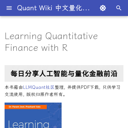
Quant Wiki 中文量化百科
键
入
Learning Quantitative
关于项目
知识框架
量化交易员带你入门
论文清单
简介
简介
简介
入门级书籍
AI与机器学习
算法交易
数学与统计
内容简介
风险管理机器学习
量化面试指南
简介
全球量化薪资大揭秘
Overview
概述
概述
概述
概述
为什么有些交易策略能带
夏普比率
一文解密量化策略类型
机构策略九个热门策略
最新研究目录
研报精选目录
开源工具库
TradingAgents 多智能体L
Transformer架构详解
AI for Finance
主动投资组合管理新发展
算法与高频交易
101个因子公式
金融数学技术导论
金融工程线性代数
50个挑战性问题
黄皮书量化金融FAQ
金融时间序列分析
买方公司
西蒙斯
Citadel与Millennium文化
多管理人基金成功之道
以
Finance with R
利？
金融交易框架
比
开
如何参与
金融术语
必懂概念入门
量化最新研究
量化学习资源
量化与人工智能结合
进阶级书籍
前沿技术应用
策略研究
金融数学
核心章节
Python金融手册
经典面试书籍
公司简介
一文全解析对冲基金的职业路
市场与交易
基础理论
基本概念
交易策略
期权定价
多策略对冲基金入门
Point72投资策略
业内使用案例
多因子系列
分析工具
DiffusionModel概述
Artificial Intelligence in
金融机器学习进阶
高频交易系统开发
151个交易策略
蒙特卡洛方法
金融工程数学入门
量化面试问题答案
金融数据科学
卖方公司
Giuseppe Paleologo
径
如何打造"好用"的交易策略
InvestorBench 面向LLM
Finance
始
决策任务的Benchmark
常见问题
概率基础
策略类型入门
研报精选
不同编程语言的量化框架
全面科普：谷歌 Gemini
编程实现类
主要特点
中文精选
大师人物
金融工具
概率分布
统计检验
期权策略
波动率
事件驱动型
前沿技术
人工智能系列
数据工具
VQVAE模型概述
算法交易方法
Python金融交易实战
151交易策略论文版
金融优化方法
随机模型与风险
量化金融常见问题
量化绿皮书
Julian Robertson
搜
Flash 2.0 与 DeepSeek
揭秘量化分析师的日常
如何如何划分交易风格？
AI学习与经济计算
R1、OpenAI o3-mini 的对比
FinRobot 基于大语言模型
关于LLMQuant
统计基础
实用行业入门
研究成果复现
AI量化类
适合人群
2024独家金融干货包
公司文化深度解析
交易机制
重要定理
回归分析
技术指标
资产组合理论
宏观对冲基金入门
高频交易系列
高级分析
高级算法交易方法
算法交易机器学习
期货市场完全指南
金融大数据建模
金融衍生品数学
量化金融FAQ
量化必读
索
本书籍由
LLMQuant社区
整理, 并提供PDF下载, 只供学习
与应用
股票研究与估值框架
探秘Jane Street实习的亲身
量化交易员带你写Long-
Deep Learning for Finan
交流使用, 版权归原作者所有。
经历
Short Strategy代码
社区其他项目
量化术语
趋势型
配套资源
基金管理策略
投资理论
应用
方差分析
基金类型
高频交易
其他系列
交易策略
算法与高频交易
Python算法交易
期货市场完全指南2
金融衍生品数学导论
Quant绿皮书精讲
OpenAI发布号称"最强大"的
ChatGPT也能做投资分析-
Machine Learning for
GPT-4.5模型
把手教你利用 LangChain
剑桥北大课程
量化术语簿
Finance
加入我们
统计套利型
2025年最值得关注的10家对
经济指标与概念
金融衍生品
经典模型
交易订单
极值理论(EVT)在VaR与E
学习资源
算法与高频交易剑桥版
主动投资组合管理
风险与资产配置
Quant绿皮书精讲60题
建股票研究框架
冲基金
算中的应用
深度解析:如何用DeepSeek-
城市如何影响你的量化生涯
量化交易竞赛
Machine Learning in
经济理论与政策
头寸管理
计算智能应用
主动投资组合管理量化方
Dan Stefanica金融工程
量化面试红宝书