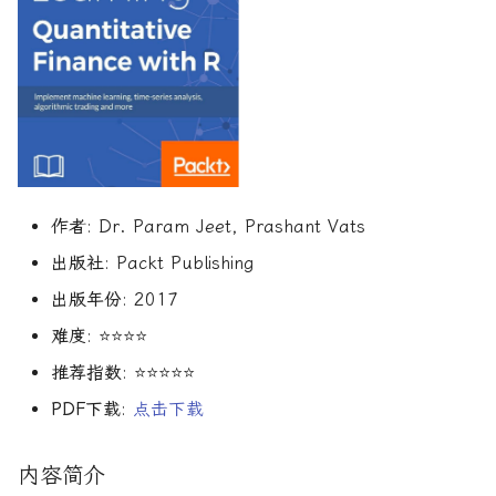
R1对特斯拉相关新闻进行情
DeepSeek 一家用实力"做
Finance
大奖章基金：文艺复兴科技公
感分析并生成投资建议
空"美国科技股的量化背景
司里独一无二的赚钱机器
量化金融最佳学位推荐
为有志于量化领域的人士
公司与市场结构
希腊字母指标
机器学习资产定价
算法交易
动态资产定价
量化面试实践指南
创
他们技能给雇主的绝佳项
Financial Machine Learni
如何使用DeepSeek-R1或
Quadrature Capital:你从未
量化开发者职业路径解析
财务指标与概念
经典模型
金融科技案例
算法交易获胜策略
动态资产定价理论
150个高频题
ChatGPT与Langchain构建专
如何利用LLM自动获取量
听过的神秘自营交易公司
金融信号处理与机器学习
业金融分析师
资策略
量化交易员职业路径揭秘
风险与波动
分析工具
资产管理机器学习
行为金融
动态资产定价理论
规模越大代表业绩越好？论对
Hands-On AI for Banking
2025年AI量化论文优选41篇
TradeMaster强化学习
冲基金规模与其表现的关系
两种量化面试官类型解析
其他概念
历史人物
资产管理机器学习剑桥版
盈利因子
实证资产定价
金融网络安全实战
作者
: Dr. Param Jeet, Prashant Vats
2024年AI量化论文精选
GPT如何影响量化金融
量化行业与雇主类型全览
量化交易员的日常工作揭秘
资产定价机器学习
时间序列分析
实证动态资产定价
出版社
: Packt Publishing
算法交易机器学习实战
出版年份
: 2017
2024年LLM量化论文
量化薪资揭秘：量化从业者赚
如何写出完美的量化简历
资产定价机器学习普林斯
趋势跟踪
市场微观结构
多少钱？
算法交易机器学习
难度
: ⭐⭐⭐⭐
AI量化交易基础
2023量化金融求职与实习指
金融机器学习实践
Alpha挖掘
市场微观结构理论
推荐指数
: ⭐⭐⭐⭐⭐
南
金融强化学习
PDF下载
:
点击下载
ChatGPT量化实战
金融机器学习进阶
高频交易实践
金融数学方法
如何拿下IMC Trading量化实
ChatGPT选股策略
习
量子金融
高频交易实用指南
数学金融方法
内容简介