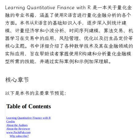
论文速读与复现
如何拿下Jane Street量化实
系统化交易
期权波动率与定价
量化金融导论
Learning Quantitative Finance with R 是一本关于量化金
习
融的专业书籍，涵盖了使用R语言进行量化金融分析的各个
人工智能前沿
另类数据指南
金融优化方法
Paul Wilmott量化金融导
方面。本书从R语言的基础知识入手，逐步深入到统计建
如何拿下Optiver量化实习
模、计量经济学和小波分析、时间序列建模、算法交易、机
量子机器学习
量化股票投资组合管理
量化风险管理
器学习在交易中的应用、风险管理、优化以及衍生品定价等
如何进入Akuna Capital做量
核心主题。书中详细介绍了各种数学技术及其在金融领域的
化交易
概率机器学习
量化投资分析习题册
量化风险管理工具
实际应用，旨在帮助读者掌握使用R构建和分析量化金融模
型所需的技能，并通过实际案例和示例加深理解。
量化交易员面试问题大全
量化风险管理
风险与资产配置
核心章节
获取Alpha的量化策略
金融随机微积分
以下是本书的主要章节预览：
量化交易业务构建
波动率微笑
量化交易系统构建Wiley版
统计套利算法交易