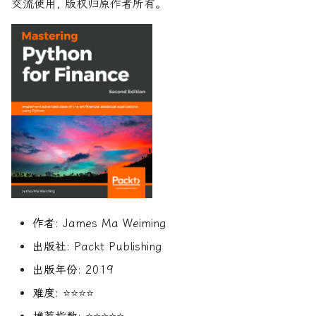
R1对特斯拉相关新闻进行情
DeepSeek 一家用实力"做
Finance
交流使用, 版权归原作者所有。
大奖章基金：文艺复兴科技公
感分析并生成投资建议
空"美国科技股的量化背景
司里独一无二的赚钱机器
量化金融最佳学位推荐
为有志于量化领域的人士
公司与市场结构
希腊字母指标
机器学习资产定价
算法交易
动态资产定价
量化面试实践指南
创
他们技能给雇主的绝佳项
Financial Machine Learni
如何使用DeepSeek-R1或
Quadrature Capital:你从未
量化开发者职业路径解析
财务指标与概念
经典模型
金融科技案例
算法交易获胜策略
动态资产定价理论
150个高频题
ChatGPT与Langchain构建专
如何利用LLM自动获取量
听过的神秘自营交易公司
金融信号处理与机器学习
业金融分析师
资策略
量化交易员职业路径揭秘
风险与波动
分析工具
资产管理机器学习
行为金融
动态资产定价理论
规模越大代表业绩越好？论对
Hands-On AI for Banking
2025年AI量化论文优选41篇
TradeMaster强化学习
冲基金规模与其表现的关系
两种量化面试官类型解析
其他概念
历史人物
资产管理机器学习剑桥版
盈利因子
实证资产定价
金融网络安全实战
2024年AI量化论文精选
GPT如何影响量化金融
量化行业与雇主类型全览
量化交易员的日常工作揭秘
资产定价机器学习
时间序列分析
实证动态资产定价
算法交易机器学习实战
2024年LLM量化论文
量化薪资揭秘：量化从业者赚
如何写出完美的量化简历
资产定价机器学习普林斯
趋势跟踪
市场微观结构
多少钱？
算法交易机器学习
作者
: James Ma Weiming
AI量化交易基础
2023量化金融求职与实习指
金融机器学习实践
Alpha挖掘
市场微观结构理论
南
金融强化学习
出版社
: Packt Publishing
ChatGPT量化实战
金融机器学习进阶
高频交易实践
金融数学方法
出版年份
: 2019
如何拿下IMC Trading量化实
难度
: ⭐⭐⭐⭐
ChatGPT选股策略
习
量子金融
高频交易实用指南
数学金融方法