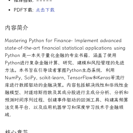
推荐指数
: ⭐⭐⭐⭐⭐
论文速读与复现
如何拿下Jane Street量化实
系统化交易
期权波动率与定价
量化金融导论
PDF下载
:
点击下载
习
人工智能前沿
另类数据指南
金融优化方法
Paul Wilmott量化金融导
内容简介
如何拿下Optiver量化实习
量子机器学习
量化股票投资组合管理
量化风险管理
Mastering Python for Finance- Implement advanced
如何进入Akuna Capital做量
state-of-the-art financial statistical applications using
化交易
概率机器学习
量化投资分析习题册
量化风险管理工具
Python 是一本关于量化金融的专业书籍，涵盖了使用
Python进行复杂金融计算、研究、建模和风险管理的先进
量化交易员面试问题大全
量化风险管理
风险与资产配置
方法。本书旨在引导读者掌握Python生态系统，利用
NumPy, SciPy, scikit-learn, TensorFlow和Keras等流行
获取Alpha的量化策略
金融随机微积分
库进行数据驱动的金融决策。内容包括解决线性和非线性金
融模型、对道琼斯指数及其成分股进行主成分分析、分析和
量化交易业务构建
波动率微笑
预测时间序列过程、创建事件驱动的回测工具、构建高频算
法交易平台，以及应用机器学习和深度学习技术于金融领
量化交易系统构建Wiley版
域.
统计套利算法交易
核心章节