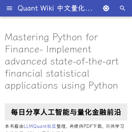
Quant Wiki 中文量化百科
键
入
Mastering Python for
关于项目
知识框架
量化交易员带你入门
论文清单
简介
简介
简介
入门级书籍
AI与机器学习
算法交易
数学与统计
内容简介
风险管理机器学习
量化面试指南
简介
全球量化薪资大揭秘
Overview
概述
概述
概述
概述
为什么有些交易策略能带
夏普比率
一文解密量化策略类型
机构策略九个热门策略
最新研究目录
研报精选目录
开源工具库
TradingAgents 多智能体L
Transformer架构详解
AI for Finance
主动投资组合管理新发展
算法与高频交易
101个因子公式
金融数学技术导论
金融工程线性代数
50个挑战性问题
黄皮书量化金融FAQ
金融时间序列分析
买方公司
西蒙斯
Citadel与Millennium文化
多管理人基金成功之道
以
Finance- Implement
利？
金融交易框架
比
开
如何参与
金融术语
必懂概念入门
量化最新研究
量化学习资源
量化与人工智能结合
进阶级书籍
前沿技术应用
策略研究
金融数学
核心章节
Python金融手册
经典面试书籍
公司简介
一文全解析对冲基金的职业路
市场与交易
基础理论
基本概念
交易策略
期权定价
多策略对冲基金入门
Point72投资策略
业内使用案例
多因子系列
分析工具
DiffusionModel概述
Artificial Intelligence in
金融机器学习进阶
高频交易系统开发
151个交易策略
蒙特卡洛方法
金融工程数学入门
量化面试问题答案
金融数据科学
卖方公司
Giuseppe Paleologo
advanced state-of-the-art
径
如何打造"好用"的交易策略
InvestorBench 面向LLM
Finance
始
决策任务的Benchmark
常见问题
概率基础
策略类型入门
研报精选
不同编程语言的量化框架
全面科普：谷歌 Gemini
编程实现类
主要特点
中文精选
大师人物
金融工具
概率分布
统计检验
期权策略
波动率
事件驱动型
前沿技术
人工智能系列
数据工具
VQVAE模型概述
算法交易方法
Python金融交易实战
151交易策略论文版
金融优化方法
随机模型与风险
量化金融常见问题
量化绿皮书
Julian Robertson
financial statistical
搜
Flash 2.0 与 DeepSeek
揭秘量化分析师的日常
如何如何划分交易风格？
AI学习与经济计算
applications using Python
R1、OpenAI o3-mini 的对比
FinRobot 基于大语言模型
关于LLMQuant
统计基础
实用行业入门
研究成果复现
AI量化类
适合人群
2024独家金融干货包
公司文化深度解析
交易机制
重要定理
回归分析
技术指标
资产组合理论
宏观对冲基金入门
高频交易系列
高级分析
高级算法交易方法
算法交易机器学习
期货市场完全指南
金融大数据建模
金融衍生品数学
量化金融FAQ
量化必读
索
与应用
股票研究与估值框架
探秘Jane Street实习的亲身
量化交易员带你写Long-
Deep Learning for Finan
经历
Short Strategy代码
社区其他项目
量化术语
趋势型
配套资源
基金管理策略
投资理论
应用
方差分析
基金类型
高频交易
其他系列
交易策略
算法与高频交易
Python算法交易
期货市场完全指南2
金融衍生品数学导论
Quant绿皮书精讲
OpenAI发布号称"最强大"的
ChatGPT也能做投资分析-
Machine Learning for
GPT-4.5模型
把手教你利用 LangChain
剑桥北大课程
量化术语簿
Finance
加入我们
统计套利型
2025年最值得关注的10家对
经济指标与概念
金融衍生品
经典模型
交易订单
极值理论(EVT)在VaR与E
学习资源
算法与高频交易剑桥版
主动投资组合管理
风险与资产配置
Quant绿皮书精讲60题
建股票研究框架
冲基金
算中的应用
深度解析:如何用DeepSeek-
本书籍由
LLMQuant社区
整理, 并提供PDF下载, 只供学习
城市如何影响你的量化生涯
量化交易竞赛
Machine Learning in
经济理论与政策
头寸管理
计算智能应用
主动投资组合管理量化方
Dan Stefanica金融工程
量化面试红宝书