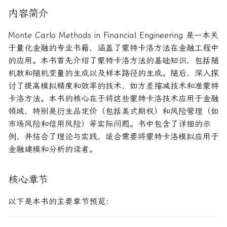
论文速读与复现
如何拿下Jane Street量化实
量化金融导论
系统化交易
期权波动率与定价
内容简介
习
人工智能前沿
Monte Carlo Methods in Financial Engineering 是一本关
Paul Wilmott量化金融导论
另类数据指南
金融优化方法
如何拿下Optiver量化实习
于量化金融的专业书籍，涵盖了蒙特卡洛方法在金融工程中
的应用。本书首先介绍了蒙特卡洛方法的基础知识，包括随
量化风险管理
量子机器学习
量化股票投资组合管理
如何进入Akuna Capital做量
机数和随机变量的生成以及样本路径的生成。随后，深入探
化交易
讨了提高模拟精度和效率的技术，如方差缩减技术和准蒙特
量化风险管理工具
概率机器学习
量化投资分析习题册
卡洛方法。本书的核心在于将这些蒙特卡洛技术应用于金融
量化交易员面试问题大全
风险与资产配置
量化风险管理
领域，特别是衍生品定价（包括美式期权）和风险管理（如
市场风险和信用风险）等实际问题。书中包含了详细的示
金融随机微积分
获取Alpha的量化策略
例，并结合了理论与实践，适合需要将蒙特卡洛模拟应用于
金融建模和分析的读者。
波动率微笑
量化交易业务构建
核心章节
量化交易系统构建Wiley版
以下是本书的主要章节预览：
统计套利算法交易