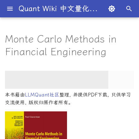
Quant Wiki 中文量化百科
键
入
Monte Carlo Methods in
关于项目
知识框架
量化交易员带你入门
论文清单
简介
简介
简介
入门级书籍
AI与机器学习
算法交易
内容简介
金融工程线性代数
编程实现
量化面试指南
简介
全球量化薪资大揭秘
Overview
概述
概述
概述
概述
为什么有些交易策略能带
夏普比率
一文解密量化策略类型
机构策略九个热门策略
最新研究目录
研报精选目录
开源工具库
TradingAgents 多智能体L
Transformer架构详解
AI for Finance
主动投资组合管理新发展
算法与高频交易
101个因子公式
Python金融理论
风险管理机器学习
50个挑战性问题
黄皮书量化金融FAQ
金融时间序列分析
买方公司
西蒙斯
Citadel与Millennium文化
多管理人基金成功之道
以
Financial Engineering
利？
金融交易框架
比
开
如何参与
金融术语
必懂概念入门
量化最新研究
量化学习资源
量化与人工智能结合
进阶级书籍
前沿技术应用
策略研究
核心章节
金融工程数学入门
风险管理
经典面试书籍
公司简介
一文全解析对冲基金的职业路
市场与交易
基础理论
基本概念
交易策略
期权定价
多策略对冲基金入门
Point72投资策略
业内使用案例
多因子系列
分析工具
DiffusionModel概述
Artificial Intelligence in
金融机器学习进阶
高频交易系统开发
151个交易策略
R量化金融
Python金融手册
量化面试问题答案
金融数据科学
卖方公司
Giuseppe Paleologo
径
如何打造"好用"的交易策略
InvestorBench 面向LLM
Finance
始
决策任务的Benchmark
常见问题
概率基础
策略类型入门
研报精选
不同编程语言的量化框架
全面科普：谷歌 Gemini
编程实现类
主要特点
随机模型与风险
中文精选
大师人物
金融工具
概率分布
统计检验
期权策略
波动率
事件驱动型
前沿技术
人工智能系列
数据工具
VQVAE模型概述
算法交易方法
Python金融交易实战
151交易策略论文版
R语言量化金融学习
量化金融常见问题
量化绿皮书
Julian Robertson
搜
Flash 2.0 与 DeepSeek
揭秘量化分析师的日常
如何如何划分交易风格？
AI学习与经济计算
R1、OpenAI o3-mini 的对比
FinRobot 基于大语言模型
关于LLMQuant
统计基础
实用行业入门
研究成果复现
AI量化类
适合人群
金融衍生品数学
2024独家金融干货包
公司文化深度解析
交易机制
重要定理
回归分析
技术指标
资产组合理论
宏观对冲基金入门
高频交易系列
高级分析
高级算法交易方法
算法交易机器学习
期货市场完全指南
Python金融编程进阶
量化金融FAQ
量化必读
索
本书籍由
LLMQuant社区
整理, 并提供PDF下载, 只供学习
与应用
股票研究与估值框架
探秘Jane Street实习的亲身
量化交易员带你写Long-
Deep Learning for Finan
交流使用, 版权归原作者所有。
经历
Short Strategy代码
社区其他项目
量化术语
趋势型
配套资源
金融衍生品数学导论
基金管理策略
投资理论
应用
方差分析
基金类型
高频交易
其他系列
交易策略
算法与高频交易
Python算法交易
期货市场完全指南2
Pandas金融数据分析精通
Quant绿皮书精讲
OpenAI发布号称"最强大"的
ChatGPT也能做投资分析-
Machine Learning for
GPT-4.5模型
把手教你利用 LangChain
剑桥北大课程
量化术语簿
Finance
加入我们
统计套利型
风险与资产配置
2025年最值得关注的10家对
经济指标与概念
金融衍生品
经典模型
交易订单
极值理论(EVT)在VaR与E
学习资源
算法与高频交易剑桥版
主动投资组合管理
Python算法交易
Quant绿皮书精讲60题
建股票研究框架
冲基金
算中的应用
深度解析:如何用DeepSeek-
城市如何影响你的量化生涯
量化交易竞赛
Machine Learning in
Dan Stefanica金融工程数学
经济理论与政策
头寸管理
计算智能应用
主动投资组合管理量化方
Python金融手册
量化面试红宝书