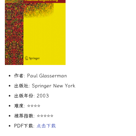
R1对特斯拉相关新闻进行情
DeepSeek 一家用实力"做
Finance
大奖章基金：文艺复兴科技公
感分析并生成投资建议
空"美国科技股的量化背景
司里独一无二的赚钱机器
量化金融最佳学位推荐
为有志于量化领域的人士
动态资产定价
公司与市场结构
希腊字母指标
机器学习资产定价
算法交易
量化面试实践指南
创
他们技能给雇主的绝佳项
Financial Machine Learni
如何使用DeepSeek-R1或
Quadrature Capital:你从未
量化开发者职业路径解析
动态资产定价理论
财务指标与概念
经典模型
金融科技案例
算法交易获胜策略
150个高频题
ChatGPT与Langchain构建专
如何利用LLM自动获取量
听过的神秘自营交易公司
金融信号处理与机器学习
业金融分析师
资策略
量化交易员职业路径揭秘
动态资产定价理论
风险与波动
分析工具
资产管理机器学习
行为金融
规模越大代表业绩越好？论对
Hands-On AI for Banking
2025年AI量化论文优选41篇
TradeMaster强化学习
冲基金规模与其表现的关系
两种量化面试官类型解析
实证资产定价
其他概念
历史人物
资产管理机器学习剑桥版
盈利因子
金融网络安全实战
2024年AI量化论文精选
GPT如何影响量化金融
量化行业与雇主类型全览
量化交易员的日常工作揭秘
实证动态资产定价
资产定价机器学习
时间序列分析
算法交易机器学习实战
作者
: Paul Glasserman
2024年LLM量化论文
量化薪资揭秘：量化从业者赚
如何写出完美的量化简历
市场微观结构
资产定价机器学习普林斯
趋势跟踪
出版社
: Springer New York
多少钱？
算法交易机器学习
出版年份
: 2003
AI量化交易基础
2023量化金融求职与实习指
市场微观结构理论
金融机器学习实践
Alpha挖掘
南
金融强化学习
难度
: ⭐⭐⭐⭐
ChatGPT量化实战
金融数学方法
金融机器学习进阶
高频交易实践
推荐指数
: ⭐⭐⭐⭐⭐
如何拿下IMC Trading量化实
PDF下载
:
点击下载
ChatGPT选股策略
习
数学金融方法
量子金融
高频交易实用指南