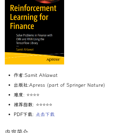
R1对特斯拉相关新闻进行情
DeepSeek 一家用实力"做
大奖章基金：文艺复兴科技公
感分析并生成投资建议
空"美国科技股的量化背景
司里独一无二的赚钱机器
量化金融最佳学位推荐
为有志于量化领域的人士
机器学习资产定价
公司与市场结构
希腊字母指标
算法交易
动态资产定价
量化面试实践指南
创
他们技能给雇主的绝佳项
如何使用DeepSeek-R1或
Quadrature Capital:你从未
量化开发者职业路径解析
金融科技案例
财务指标与概念
经典模型
算法交易获胜策略
动态资产定价理论
150个高频题
ChatGPT与Langchain构建专
如何利用LLM自动获取量
听过的神秘自营交易公司
业金融分析师
资策略
量化交易员职业路径揭秘
资产管理机器学习
风险与波动
分析工具
行为金融
动态资产定价理论
规模越大代表业绩越好？论对
2025年AI量化论文优选41篇
TradeMaster强化学习
冲基金规模与其表现的关系
两种量化面试官类型解析
资产管理机器学习剑桥版
其他概念
历史人物
盈利因子
实证资产定价
2024年AI量化论文精选
GPT如何影响量化金融
量化行业与雇主类型全览
量化交易员的日常工作揭秘
资产定价机器学习
时间序列分析
实证动态资产定价
作者
:Samit Ahlawat
2024年LLM量化论文
量化薪资揭秘：量化从业者赚
如何写出完美的量化简历
资产定价机器学习普林斯顿版
趋势跟踪
市场微观结构
出版社
:Apress (part of Springer Nature)
多少钱？
难度
: ⭐⭐⭐⭐
AI量化交易基础
2023量化金融求职与实习指
金融机器学习实践
Alpha挖掘
市场微观结构理论
南
推荐指数
: ⭐⭐⭐⭐⭐
ChatGPT量化实战
金融机器学习进阶
高频交易实践
金融数学方法
PDF下载
:
点击下载
如何拿下IMC Trading量化实
ChatGPT选股策略
习
量子金融
高频交易实用指南
数学金融方法
内容简介