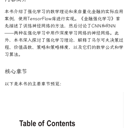
论文速读与复现
如何拿下Jane Street量化实
系统化交易
期权波动率与定价
量化金融导论
本书介绍了强化学习的数学理论和来自量化金融的实际应用
习
案例，使用TensorFlow库进行实现。《金融强化学习》首
人工智能前沿
另类数据指南
金融优化方法
Paul Wilmott量化金融导
先描述了训练神经网络的方法，然后讨论了CNN和RNN
如何拿下Optiver量化实习
——两种在强化学习中用作深度学习网络的神经网络。此
量子机器学习
量化股票投资组合管理
量化风险管理
外，本书深入探讨了强化学习理论，解释了马尔可夫决策过
如何进入Akuna Capital做量
程、价值函数、策略和策略梯度，以及它们的数学公式和学
化交易
概率机器学习
量化投资分析习题册
量化风险管理工具
习算法。
量化交易员面试问题大全
量化风险管理
风险与资产配置
核心章节
获取Alpha的量化策略
金融随机微积分
以下是本书的主要章节预览：
量化交易业务构建
波动率微笑
量化交易系统构建Wiley版
统计套利算法交易