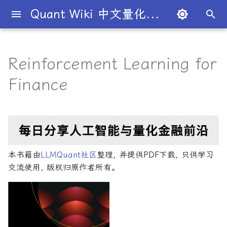
Quant Wiki 中文量化百科
键
入
Reinforcement Learning for
关于项目
知识框架
量化交易员带你入门
论文清单
简介
简介
简介
入门级书籍
内容简介
主动投资组合管理新发展
算法交易
数学与统计
编程实现
量化面试指南
简介
全球量化薪资大揭秘
Overview
概述
概述
概述
概述
为什么有些交易策略能带
夏普比率
一文解密量化策略类型
机构策略九个热门策略
最新研究目录
研报精选目录
开源工具库
TradingAgents 多智能体L
Transformer架构详解
算法与高频交易
101个因子公式
金融数学技术导论
金融工程线性代数
Python金融理论
风险管理机器学习
50个挑战性问题
黄皮书量化金融FAQ
金融时间序列分析
买方公司
西蒙斯
Citadel与Millennium文化
多管理人基金成功之道
以
Finance
利？
金融交易框架
比
开
如何参与
金融术语
必懂概念入门
量化最新研究
量化学习资源
量化与人工智能结合
进阶级书籍
核心章节
金融机器学习进阶
策略研究
金融数学
风险管理
经典面试书籍
公司简介
一文全解析对冲基金的职业路
市场与交易
基础理论
基本概念
交易策略
期权定价
多策略对冲基金入门
Point72投资策略
业内使用案例
多因子系列
分析工具
DiffusionModel概述
高频交易系统开发
151个交易策略
蒙特卡洛方法
金融工程数学入门
R量化金融
Python金融手册
量化面试问题答案
金融数据科学
卖方公司
Giuseppe Paleologo
径
如何打造"好用"的交易策略
InvestorBench 面向LLM
始
决策任务的Benchmark
常见问题
概率基础
策略类型入门
研报精选
不同编程语言的量化框架
全面科普：谷歌 Gemini
编程实现类
主要特点
算法交易方法
中文精选
大师人物
金融工具
概率分布
统计检验
期权策略
波动率
事件驱动型
前沿技术
人工智能系列
数据工具
VQVAE模型概述
Python金融交易实战
151交易策略论文版
金融优化方法
随机模型与风险
R语言量化金融学习
量化金融常见问题
量化绿皮书
Julian Robertson
搜
Flash 2.0 与 DeepSeek
揭秘量化分析师的日常
如何如何划分交易风格？
R1、OpenAI o3-mini 的对比
FinRobot 基于大语言模型
关于LLMQuant
统计基础
实用行业入门
研究成果复现
AI量化类
适合人群
高级算法交易方法
2024独家金融干货包
公司文化深度解析
交易机制
重要定理
回归分析
技术指标
资产组合理论
宏观对冲基金入门
高频交易系列
高级分析
算法交易机器学习
期货市场完全指南
金融大数据建模
金融衍生品数学
Python金融编程进阶
量化金融FAQ
量化必读
索
本书籍由
LLMQuant社区
整理, 并提供PDF下载, 只供学习
与应用
股票研究与估值框架
探秘Jane Street实习的亲身
量化交易员带你写Long-
交流使用, 版权归原作者所有。
经历
Short Strategy代码
社区其他项目
量化术语
趋势型
配套资源
算法与高频交易
基金管理策略
投资理论
应用
方差分析
基金类型
高频交易
其他系列
交易策略
Python算法交易
期货市场完全指南2
金融衍生品数学导论
Pandas金融数据分析精通
Quant绿皮书精讲
OpenAI发布号称"最强大"的
ChatGPT也能做投资分析-
GPT-4.5模型
把手教你利用 LangChain
剑桥北大课程
量化术语簿
加入我们
统计套利型
算法与高频交易剑桥版
2025年最值得关注的10家对
经济指标与概念
金融衍生品
经典模型
交易订单
极值理论(EVT)在VaR与E
学习资源
主动投资组合管理
风险与资产配置
Python算法交易
Quant绿皮书精讲60题
建股票研究框架
冲基金
算中的应用
深度解析:如何用DeepSeek-
城市如何影响你的量化生涯
量化交易竞赛
计算智能应用
经济理论与政策
头寸管理
主动投资组合管理量化方
Dan Stefanica金融工程
Python金融手册
量化面试红宝书