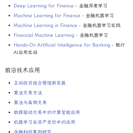
R1对特斯拉相关新闻进行情
DeepSeek 一家用实力"做
大奖章基金：文艺复兴科技公
Deep Learning for Finance
- 金融深度学习
感分析并生成投资建议
空"美国科技股的量化背景
司里独一无二的赚钱机器
量化金融最佳学位推荐
为有志于量化领域的人士
数学与统计
公司与市场结构
希腊字母指标
创
Machine Learning for Finance
- 金融机器学习
他们技能给雇主的绝佳项
如何使用DeepSeek-R1或
Quadrature Capital:你从未
量化开发者职业路径解析
金融数学
财务指标与概念
经典模型
Machine Learning in Finance
- 金融机器学习实践
ChatGPT与Langchain构建专
如何利用LLM自动获取量
听过的神秘自营交易公司
Financial Machine Learning
- 金融机器学习
业金融分析师
资策略
量化交易员职业路径揭秘
工程实现
风险与波动
分析工具
Hands-On Artificial Intelligence for Banking
- 银行
规模越大代表业绩越好？论对
2025年AI量化论文优选41篇
TradeMaster强化学习
冲基金规模与其表现的关系
AI应用实战
两种量化面试官类型解析
编程实现
其他概念
历史人物
2024年AI量化论文精选
GPT如何影响量化金融
量化行业与雇主类型全览
量化交易员的日常工作揭秘
风险管理
前沿技术应用
2024年LLM量化论文
量化薪资揭秘：量化从业者赚
如何写出完美的量化简历
面试资源
主动投资组合管理新发展
多少钱？
算法交易方法
AI量化交易基础
2023量化金融求职与实习指
量化面试指南
算法与高频交易
南
ChatGPT量化实战
中文精选
数据驱动交易中的计算智能应用
如何拿下IMC Trading量化实
机器学习在资产定价中的应用
ChatGPT选股策略
习
开源工具
金融科技案例研究