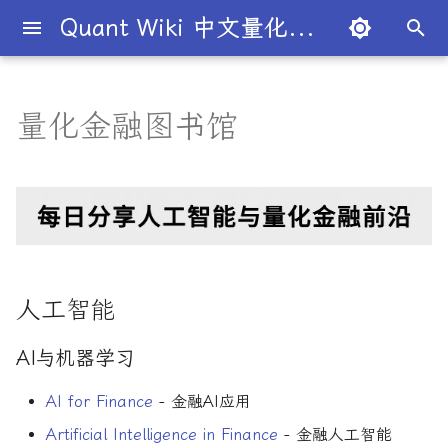
Quant Wiki 中文量化百科
正
在
量化金融图书馆
关于项目
知识框架
量化交易员带你入门
论文清单
简介
简介
简介
人工智能
入门级书籍
人工智能
简介
全球量化薪资大揭秘
Overview
概述
概述
概述
概述
为什么有些交易策略能带
夏普比率
一文解密量化策略类型
机构策略九个热门策略
最新研究目录
研报精选目录
开源工具库
TradingAgents 多智能体L
Transformer架构详解
AI与机器学习
算法交易
数学与统计
编程实现
量化面试指南
买方公司
西蒙斯
Citadel与Millennium文化
多管理人基金成功之道
初
利？
金融交易框架
比
始
如何参与
金融术语
必懂概念入门
量化最新研究
量化学习资源
量化与人工智能结合
进阶级书籍
量化交易
公司简介
一文全解析对冲基金的职业路
AI与机器学习
市场与交易
基础理论
基本概念
交易策略
期权定价
多策略对冲基金入门
Point72投资策略
业内使用案例
多因子系列
分析工具
DiffusionModel概述
前沿技术应用
策略研究
金融数学
风险管理
经典面试书籍
卖方公司
Giuseppe Paleologo
径
如何打造"好用"的交易策略
InvestorBench 面向LLM
化
决策任务的Benchmark
常见问题
概率基础
策略类型入门
研报精选
不同编程语言的量化框架
全面科普：谷歌 Gemini
编程实现类
基础理论
大师人物
前沿技术应用
金融工具
概率分布
统计检验
期权策略
波动率
事件驱动型
前沿技术
人工智能系列
数据工具
VQVAE模型概述
中文精选
Julian Robertson
搜
Flash 2.0 与 DeepSeek
揭秘量化分析师的日常
如何如何划分交易风格？
R1、OpenAI o3-mini 的对比
FinRobot 基于大语言模型
关于LLMQuant
统计基础
实用行业入门
研究成果复现
量化交易
AI量化类
工程实现
公司文化深度解析
交易机制
重要定理
回归分析
技术指标
资产组合理论
宏观对冲基金入门
高频交易系列
高级分析
2024独家金融干货包
索
人工智能
与应用
股票研究与估值框架
探秘Jane Street实习的亲身
量化交易员带你写Long-
引
经历
Short Strategy代码
社区其他项目
量化术语
趋势型
面试资源
基金管理策略
算法交易
投资理论
应用
方差分析
基金类型
高频交易
其他系列
交易策略
OpenAI发布号称"最强大"的
ChatGPT也能做投资分析-
AI与机器学习
擎
GPT-4.5模型
把手教你利用 LangChain
剑桥北大课程
量化术语簿
加入我们
统计套利型
2025年最值得关注的10家对
策略研究
经济指标与概念
金融衍生品
经典模型
交易订单
极值理论(EVT)在VaR与E
学习资源
AI for Finance
- 金融AI应用
建股票研究框架
冲基金
算中的应用
深度解析:如何用DeepSeek-
城市如何影响你的量化生涯
量化交易竞赛
基础理论
经济理论与政策
头寸管理
Artificial Intelligence in Finance
- 金融人工智能