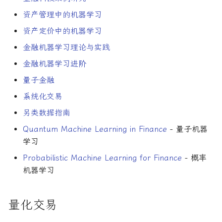
论文速读与复现
如何拿下Jane Street量化实
Python库
资产管理中的机器学习
习
资产定价中的机器学习
人工智能前沿
回测框架
如何拿下Optiver量化实习
金融机器学习理论与实践
数据源
金融机器学习进阶
如何进入Akuna Capital做量
量子金融
化交易
分析工具
系统化交易
量化交易员面试问题大全
另类数据指南
Quantum Machine Learning in Finance
- 量子机器
学习
Probabilistic Machine Learning for Finance
- 概率
机器学习
量化交易