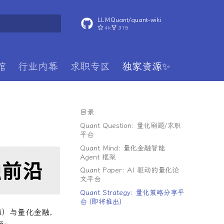
LLMQuant/quant-wiki
4k
315
搜索
馆
行业内幕
求职专区
独家资源✨
目录
Quant Question: 量化刷题/求职
平台
Quant Mind: 量化金融智能
Agent 框架
Quant Paper: AI 驱动的量化论
文平台
Quant Strategy: 量化策略分享平
台 (即将推出)
LM）与量化金融，