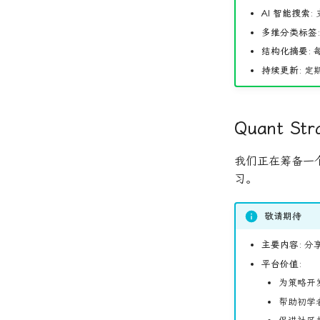
AI 智能搜索:
支
多维分类标签:
结构化摘要:
每
持续更新:
定期
Quant Str
我们正在筹备一个
习。
敬请期待
主要内容:
分享
平台价值:
为策略开
帮助初学