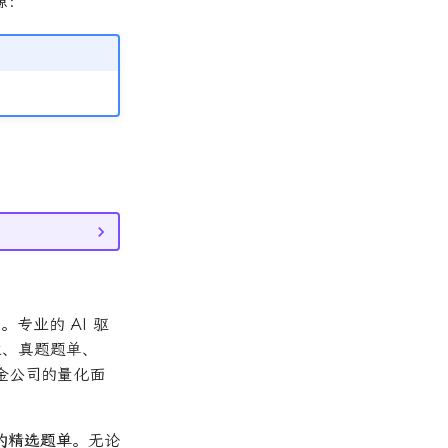
源：
n
。专业的 AI 驱
位、真题题单、
基金公司的量化面
的精选题单
。无论