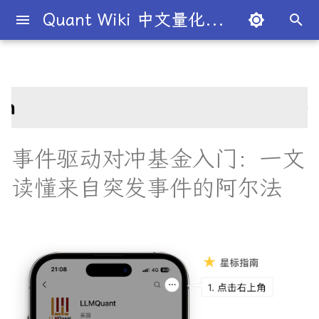
Quant Wiki 中文量化百科
键
入
关于项目
知识框架
为什么有些交易策略能带来盈
夏普比率
目录
机构策略九个热门策略
论文清单
简介
简介
简介
Overview
简介
全球量化薪资大揭秘
Overview
概述
概述
概述
概述
最新研究目录
研报精选目录
开源工具库
TradingAgents 多智能体L
Transformer架构详解
入门级书籍
人工智能
买方公司
西蒙斯
Citadel与Millennium文化
多管理人基金成功之道
以
利？
金融交易框架
比
开
如何参与
金融术语
期权定价
总结
Point72投资策略
量化最新研究
量化学习资源
量化与人工智能结合
图书分类指南
公司简介
一文全解析对冲基金的职业路
市场与交易
基础理论
基本概念
交易策略
业内使用案例
多因子系列
分析工具
DiffusionModel概述
进阶级书籍
量化交易
卖方公司
Giuseppe Paleologo
如何打造"好用"的交易策略
径
InvestorBench 面向LLM
始
事件驱动对冲基金入门：一文
决策任务的Benchmark
常见问题
概率基础
波动率
什么是事件驱动型对冲基金？
研报精选
不同编程语言的量化框架
全面科普：谷歌 Gemini
书籍
大师人物
金融工具
概率分布
统计检验
期权策略
前沿技术
人工智能系列
数据工具
VQVAE模型概述
编程实现类
基础理论
Julian Robertson
搜
读懂来自突发事件的阿尔法
如何如何划分交易风格？
Flash 2.0 与 DeepSeek
揭秘量化分析师的日常
R1、OpenAI o3-mini 的对比
FinRobot 基于大语言模型
关于LLMQuant
统计基础
资产组合理论
最常见的事件驱动策略
研究成果复现
公司文化深度解析
交易机制
重要定理
回归分析
技术指标
高频交易系列
高级分析
AI量化类
工程实现
索
与应用
股票研究与估值框架
量化交易员带你写Long-
探秘Jane Street实习的亲身
Short Strategy代码
经历
社区其他项目
量化术语
高频交易
风险/收益摘要
趋势型
基金管理策略
投资理论
应用
方差分析
基金类型
其他系列
交易策略
面试资源
OpenAI发布号称"最强大"的
ChatGPT也能做投资分析-
GPT-4.5模型
把手教你利用 LangChain
量化术语簿
剑桥北大课程
加入我们
极值理论(EVT)在VaR与ES计
激进主义
统计套利型
2025年最值得关注的10家对
经济指标与概念
金融衍生品
经典模型
交易订单
学习资源
建股票研究框架
算中的应用
冲基金
深度解析:如何用DeepSeek-
量化交易竞赛
城市如何影响你的量化生涯
描述
经济理论与政策
头寸管理