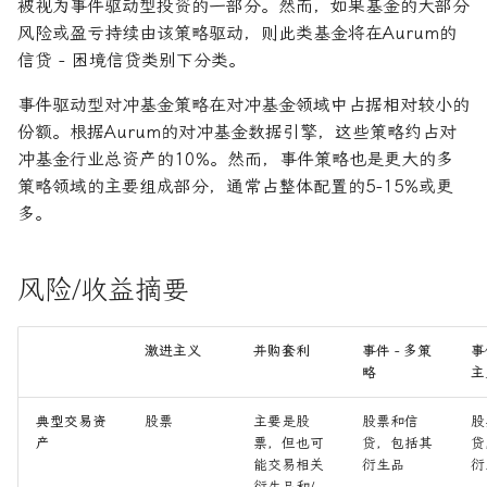
被视为事件驱动型投资的一部分。然而，如果基金的大部分
风险或盈亏持续由该策略驱动，则此类基金将在Aurum的
信贷 - 困境信贷类别下分类。
事件驱动型对冲基金策略在对冲基金领域中占据相对较小的
份额。根据Aurum的对冲基金数据引擎，这些策略约占对
冲基金行业总资产的10%。然而，事件策略也是更大的多
策略领域的主要组成部分，通常占整体配置的5-15%或更
多。
风险/收益摘要
激进主义
并购套利
事件 - 多策
事
略
主
典型交易资
股票
主要是股
股票和信
股
产
票，但也可
贷，包括其
贷
能交易相关
衍生品
衍
衍生品和/