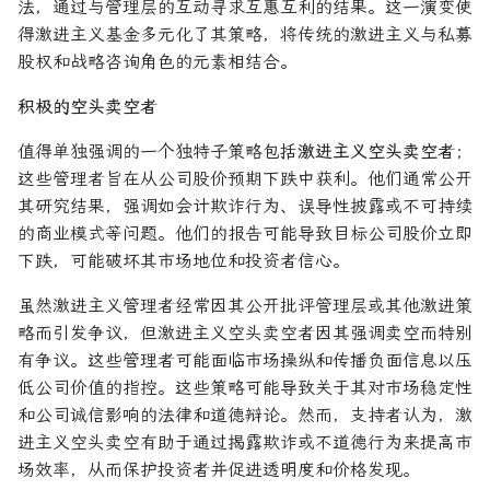
法，通过与管理层的互动寻求互惠互利的结果。这一演变使
得激进主义基金多元化了其策略，将传统的激进主义与私募
股权和战略咨询角色的元素相结合。
积极的空头卖空者
值得单独强调的一个独特子策略包括
激进主义空头卖空者
；
这些管理者旨在从公司股价预期下跌中获利。他们通常公开
其研究结果，强调如会计欺诈行为、误导性披露或不可持续
的商业模式等问题。他们的报告可能导致目标公司股价立即
下跌，可能破坏其市场地位和投资者信心。
虽然激进主义管理者经常因其公开批评管理层或其他激进策
略而引发争议，但激进主义空头卖空者因其强调卖空而特别
有争议。这些管理者可能面临市场操纵和传播负面信息以压
低公司价值的指控。这些策略可能导致关于其对市场稳定性
和公司诚信影响的法律和道德辩论。然而，支持者认为，激
进主义空头卖空有助于通过揭露欺诈或不道德行为来提高市
场效率，从而保护投资者并促进透明度和价格发现。