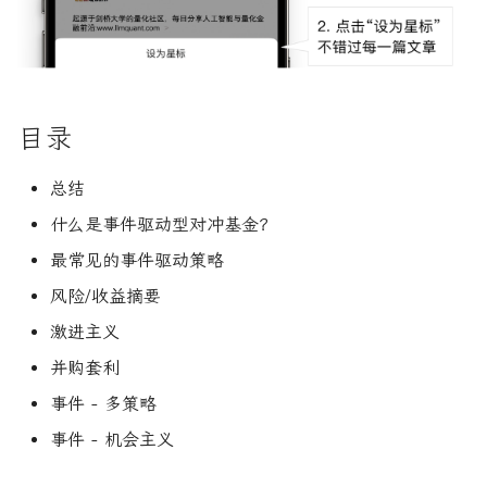
R1对特斯拉相关新闻进行情
DeepSeek 一家用实力"做
大奖章基金：文艺复兴科技公
感分析并生成投资建议
空"美国科技股的量化背景
为有志于量化领域的人士展示
司里独一无二的赚钱机器
量化金融最佳学位推荐
示例交易
公司与市场结构
希腊字母指标
创
他们技能给雇主的绝佳项目集
如何使用DeepSeek-R1或
Quadrature Capital:你从未
量化开发者职业路径解析
在不同市场中的表现
财务指标与概念
经典模型
ChatGPT与Langchain构建专
如何利用LLM自动获取量
听过的神秘自营交易公司
目录
业金融分析师
资策略
量化交易员职业路径揭秘
风险/回报特征
风险与波动
分析工具
规模越大代表业绩越好？论对
总结
2025年AI量化论文优选41篇
TradeMaster强化学习
冲基金规模与其表现的关系
两种量化面试官类型解析
并购套利
其他概念
历史人物
什么是事件驱动型对冲基金？
2024年AI量化论文精选
GPT如何影响量化金融
量化行业与雇主类型全览
量化交易员的日常工作揭秘
描述
最常见的事件驱动策略
2024年LLM量化论文
风险/收益摘要
量化薪资揭秘：量化从业者赚
如何写出完美的量化简历
示例交易
多少钱？
激进主义
AI量化交易基础
2023量化金融求职与实习指
在不同市场中的表现
并购套利
南
ChatGPT量化实战
事件 - 多策略
风险/回报特征
如何拿下IMC Trading量化实
事件 - 机会主义
ChatGPT选股策略
习
事件 - 多策略