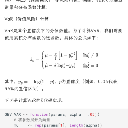
险）
和
ES（预期损失）
等风险指标。例如，VaR可以通过
逆累积分布函数计算：
VaR（价值风险）计算
VaR是某个置信度下的分位数值。为了计算VaR，我们需要
使用累积分布函数的逆函数。具体的公式如下：
ξ
^
≠
z
^
0
p
μ
=
^
{
−
μ
σ
−
σ
^
ξ
log
^
[
1
(
−
−
y
y
p
p
)
−
当
ξ
]
ξ
当
^
=
0
当
当
当
当
p
y
p
=
−
log
(
1
−
p
)
其中，
，
为置信度（例如，0.05代表
95%的置信区间）。
下面是计算VaR的R代码实现：
GEV_VAR
<-
function
(
params
,
alpha
=
.
05
){
# 将参数展开为向量
mu
<-
rep
(
params
[
1
],
length
(
alpha
))