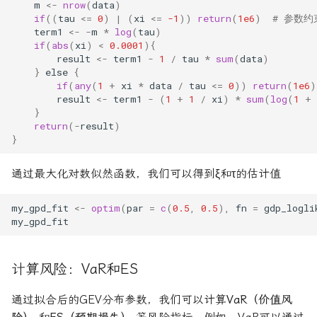
m
<-
nrow
(
data
)
if
((
tau
<=
0
)
|
(
xi
<=
-1
))
return
(
1e6
)
# 参数约
term1
<-
-
m
*
log
(
tau
)
if
(
abs
(
xi
)
<
0.0001
){
result
<-
term1
-
1
/
tau
*
sum
(
data
)
}
else
{
if
(
any
(
1
+
xi
*
data
/
tau
<=
0
))
return
(
1e6
)
result
<-
term1
-
(
1
+
1
/
xi
)
*
sum
(
log
(
1
+
}
return
(
-
result
)
}
通过最大化对数似然函数，我们可以得到ξ和τ的估计值
my_gpd_fit
<-
optim
(
par
=
c
(
0.5
,
0.5
),
fn
=
gdp_logli
my_gpd_fit
计算风险：VaR和ES
通过拟合后的GEV分布参数，我们可以计算
VaR（价值风