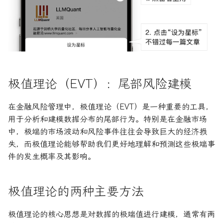
R1对特斯拉相关新闻进行情
DeepSeek 一家用实力"做
Peak-Over-Threshold方法
大奖章基金：文艺复兴科技公
感分析并生成投资建议
空"美国科技股的量化背景
为有志于量化领域的人士展示
司里独一无二的赚钱机器
量化金融最佳学位推荐
公司与市场结构
希腊字母指标
创
他们技能给雇主的绝佳项目集
数据拟合：POT方法
如何使用DeepSeek-R1或
Quadrature Capital:你从未
量化开发者职业路径解析
财务指标与概念
经典模型
ChatGPT与Langchain构建专
如何利用LLM自动获取量
听过的神秘自营交易公司
计算风险：VaR和ES
业金融分析师
资策略
量化交易员职业路径揭秘
风险与波动
分析工具
规模越大代表业绩越好？论对
VaR（价值风险）计算
极值理论（EVT）：尾部风险建模
2025年AI量化论文优选41篇
TradeMaster强化学习
冲基金规模与其表现的关系
两种量化面试官类型解析
其他概念
历史人物
ES（预期损失）计算
在金融风险管理中，极值理论（EVT）是一种重要的工具，
2024年AI量化论文精选
GPT如何影响量化金融
量化行业与雇主类型全览
量化交易员的日常工作揭秘
用于分析和建模数据分布的尾部行为。特别是在金融市场
总结
中，极端的市场波动和风险事件往往会导致巨大的经济损
2024年LLM量化论文
量化薪资揭秘：量化从业者赚
如何写出完美的量化简历
失，而极值理论能够帮助我们更好地理解和预测这些极端事
多少钱？
件的发生概率及其影响。
AI量化交易基础
2023量化金融求职与实习指
南
ChatGPT量化实战
极值理论的两种主要方法
如何拿下IMC Trading量化实
ChatGPT选股策略
习
极值理论的核心思想是对数据的极端值进行建模，通常有两