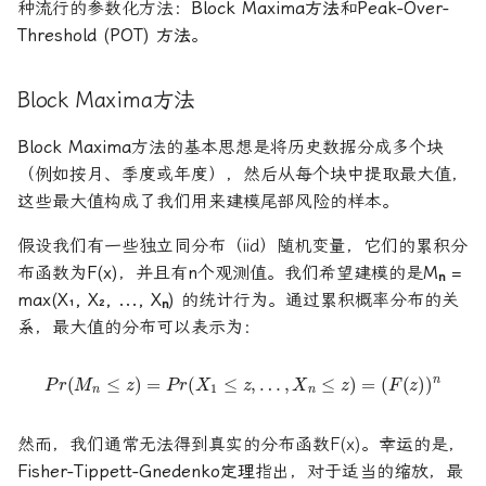
种流行的参数化方法：
Block Maxima方法
和
Peak-Over-
论文速读与复现
如何拿下Jane Street量化实
Threshold (POT) 方法
。
习
人工智能前沿
Block Maxima方法
如何拿下Optiver量化实习
Block Maxima
方法的基本思想是将历史数据分成多个块
如何进入Akuna Capital做量
（例如按月、季度或年度），然后从每个块中提取最大值，
化交易
这些最大值构成了我们用来建模尾部风险的样本。
量化交易员面试问题大全
假设我们有一些独立同分布（iid）随机变量，它们的累积分
布函数为
F(x)
，并且有
n
个观测值。我们希望建模的是
Mₙ =
max(X₁, X₂, ..., Xₙ)
的统计行为。通过累积概率分布的关
系，最大值的分布可以表示为：
P
r
(
M
n
≤
z
)
=
P
r
(
X
1
≤
z
,
…
,
X
n
≤
z
)
=
(
F
(
z
)
)
n
然而，我们通常无法得到真实的分布函数F(x)。幸运的是，
Fisher-Tippett-Gnedenko定理
指出，对于适当的缩放，最