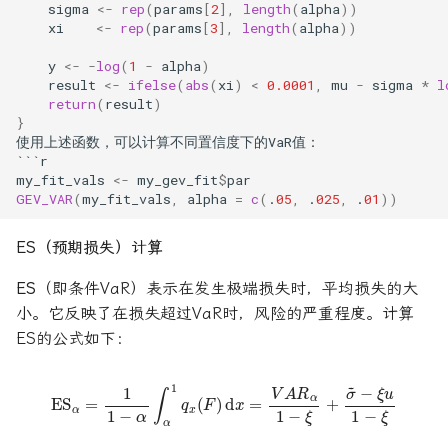
sigma
<-
rep
(
params
[
2
],
length
(
alpha
))
xi
<-
rep
(
params
[
3
],
length
(
alpha
))
y
<-
-
log
(
1
-
alpha
)
result
<-
ifelse
(
abs
(
xi
)
<
0.0001
,
mu
-
sigma
*
l
return
(
result
)
}
使用上述函数，可以计算不同置信度下的
VaR值
``
`
r
my_fit_vals
<-
my_gev_fit
$
par
GEV_VAR
(
my_fit_vals
,
alpha
=
c
(
.
05
,
.
025
,
.
01
))
ES（预期损失）计算
ES
（即条件VaR）表示在发生极端损失时，平均损失的大
小。它反映了在损失超过VaR时，风险的严重程度。计算
ES的公式如下：
ES
α
=
1
1
−
α
∫
α
1
q
x
(
F
)
d
x
=
V
A
R
α
1
−
ξ
+
σ
~
−
ξ
u
1
−
ξ