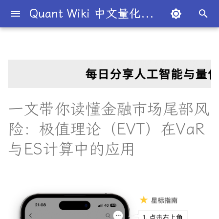
Quant Wiki 中文量化百科
键
入
关于项目
知识框架
为什么有些交易策略能带来盈
极值理论（EVT）：尾部风险
一文解密量化策略类型
机构策略九个热门策略
论文清单
简介
简介
简介
Overview
简介
全球量化薪资大揭秘
Overview
概述
概述
概述
概述
最新研究目录
研报精选目录
开源工具库
TradingAgents 多智能体L
Transformer架构详解
入门级书籍
人工智能
买方公司
西蒙斯
Citadel与Millennium文化
多管理人基金成功之道
以
利？
建模
金融交易框架
比
开
如何参与
金融术语
多策略对冲基金入门
Point72投资策略
量化最新研究
量化学习资源
量化与人工智能结合
图书分类指南
公司简介
一文全解析对冲基金的职业路
市场与交易
基础理论
基本概念
交易策略
业内使用案例
多因子系列
分析工具
DiffusionModel概述
进阶级书籍
量化交易
卖方公司
Giuseppe Paleologo
如何打造"好用"的交易策略
极值理论的两种主要方法
径
InvestorBench 面向LLM
始
一文带你读懂金融市场尾部风
决策任务的Benchmark
常见问题
概率基础
事件驱动型
研报精选
不同编程语言的量化框架
全面科普：谷歌 Gemini
书籍
大师人物
金融工具
概率分布
统计检验
期权策略
前沿技术
人工智能系列
数据工具
VQVAE模型概述
编程实现类
基础理论
Julian Robertson
搜
险：极值理论（EVT）在VaR
如何如何划分交易风格？
Flash 2.0 与 DeepSeek
揭秘量化分析师的日常
Block Maxima方法
R1、OpenAI o3-mini 的对比
FinRobot 基于大语言模型
关于LLMQuant
统计基础
宏观对冲基金入门
研究成果复现
公司文化深度解析
交易机制
重要定理
回归分析
技术指标
高频交易系列
高级分析
AI量化类
工程实现
索
与ES计算中的应用
与应用
股票研究与估值框架
量化交易员带你写Long-
探秘Jane Street实习的亲身
数据拟合：块最大值方法
Short Strategy代码
经历
社区其他项目
量化术语
趋势型
基金管理策略
投资理论
应用
方差分析
基金类型
其他系列
交易策略
面试资源
OpenAI发布号称"最强大"的
ChatGPT也能做投资分析-
转换为损失（负收益的正
GPT-4.5模型
把手教你利用 LangChain
量化术语簿
剑桥北大课程
值），并计算每月最大损
加入我们
统计套利型
2025年最值得关注的10家对
经济指标与概念
金融衍生品
经典模型
交易订单
学习资源
建股票研究框架
失
冲基金
深度解析:如何用DeepSeek-
量化交易竞赛
城市如何影响你的量化生涯
经济理论与政策
头寸管理