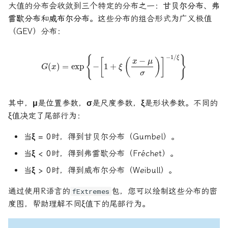
大值的分布会收敛到三个特定的分布之一：
甘贝尔分布
、
弗
雷歇分布
和
威布尔分布
。这些分布的组合形式为广义极值
（GEV）分布：
G
(
x
)
=
exp
{
−
[
1
+
ξ
(
x
−
μ
σ
)
]
−
1
/
ξ
}
其中，
μ
是位置参数，
σ
是尺度参数，
ξ
是形状参数。不同的
ξ值决定了尾部行为：
当
ξ = 0
时，得到甘贝尔分布（Gumbel）。
当
ξ < 0
时，得到弗雷歇分布（Fréchet）。
当
ξ > 0
时，得到威布尔分布（Weibull）。
通过使用R语言的
包，您可以绘制这些分布的密
fExtremes
度图，帮助理解不同ξ值下的尾部行为。