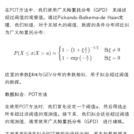
在POT方法中，我们使用
广义帕累托分布（GPD）
来描述
超过阈值的观察值。通过
Pickands-Balkema-de Haan定
理
，我们知道，对于足够大的阈值，数据的条件分布将近似
为广义帕累托分布：
P
(
X
≤
x
|
X
>
u
)
≈
{
1
−
(
1
+
ξ
ξ
x
=
τ
)
0
−
1
/
ξ
当
ξ
≠
0
1
−
exp
(
−
x
τ
)
当
当
当
当
当
这里的参数
ξ
和
τ
与GEV分布的参数相似，用于拟合超过阈值
的数据。
数据拟合：POT方法
在使用POT方法时，我们首先设定一个阈值
u
，然后筛选出
所有超过该阈值的观测值。接下来，我们拟合这些超过阈值
的观测值，通常使用
广义帕累托分布（GPD）
进行建模。
下面是用R语言拟合POT模型的代码示例，首先加载数据并