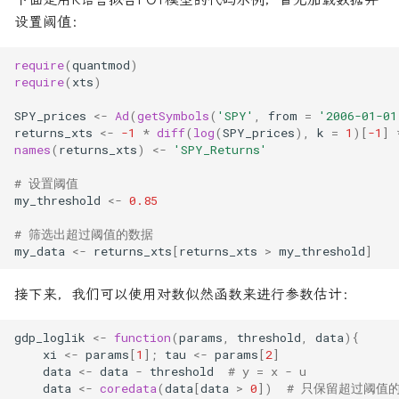
设置阈值：
require
(
quantmod
)
require
(
xts
)
SPY_prices
<-
Ad
(
getSymbols
(
'SPY'
,
from
=
'2006-01-01
returns_xts
<-
-1
*
diff
(
log
(
SPY_prices
),
k
=
1
)[
-1
]
names
(
returns_xts
)
<-
'SPY_Returns'
# 设置阈值
my_threshold
<-
0.85
# 筛选出超过阈值的数据
my_data
<-
returns_xts
[
returns_xts
>
my_threshold
]
接下来，我们可以使用对数似然函数来进行参数估计：
gdp_loglik
<-
function
(
params
,
threshold
,
data
){
xi
<-
params
[
1
];
tau
<-
params
[
2
]
data
<-
data
-
threshold
# y = x - u
data
<-
coredata
(
data
[
data
>
0
])
# 只保留超过阈值