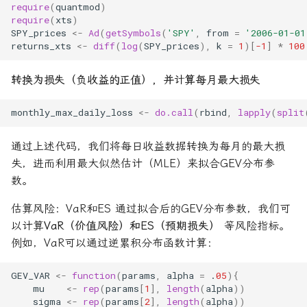
require
(
quantmod
)
require
(
xts
)
SPY_prices
<-
Ad
(
getSymbols
(
'SPY'
,
from
=
'2006-01-01
returns_xts
<-
diff
(
log
(
SPY_prices
),
k
=
1
)[
-1
]
*
100
转换为损失（负收益的正值），并计算每月最大损失
monthly_max_daily_loss
<-
do.call
(
rbind
,
lapply
(
split
通过上述代码，我们将每日收益数据转换为每月的最大损
失，进而利用最大似然估计（MLE）来拟合GEV分布参
数。
估算风险：VaR和ES 通过拟合后的GEV分布参数，我们可
以计算
VaR（价值风险）和ES（预期损失）
等风险指标。
例如，VaR可以通过逆累积分布函数计算：
GEV_VAR
<-
function
(
params
,
alpha
=
.
05
){
mu
<-
rep
(
params
[
1
],
length
(
alpha
))
sigma
<-
rep
(
params
[
2
],
length
(
alpha
))