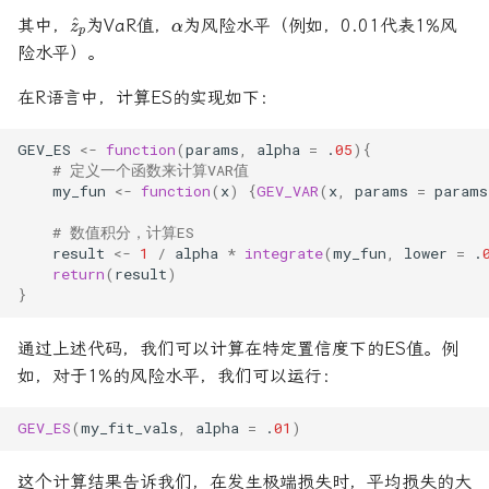
α
z
^
p
其中，
为VaR值，
为风险水平（例如，0.01代表1%风
险水平）。
在R语言中，计算ES的实现如下：
GEV_ES
<-
function
(
params
,
alpha
=
.
05
){
# 定义一个函数来计算VAR值
my_fun
<-
function
(
x
)
{
GEV_VAR
(
x
,
params
=
params
# 数值积分，计算ES
result
<-
1
/
alpha
*
integrate
(
my_fun
,
lower
=
.
return
(
result
)
}
通过上述代码，我们可以计算在特定置信度下的ES值。例
如，对于1%的风险水平，我们可以运行：
GEV_ES
(
my_fit_vals
,
alpha
=
.
01
)
这个计算结果告诉我们，在发生极端损失时，平均损失的大