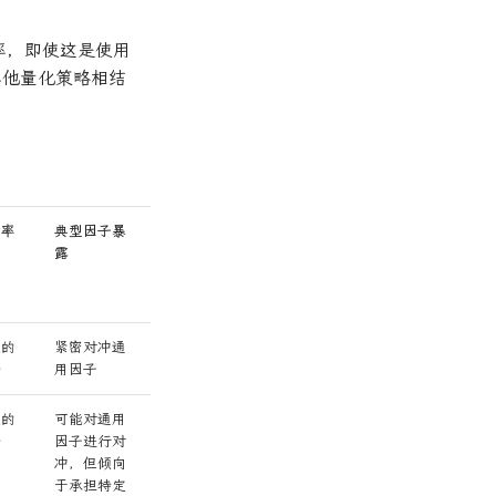
率，即使这是使用
其他量化策略相结
动率
典型因子暴
流动性
杠杆
露
型的
紧密对冲通
通常高度流
通常3-8倍
金
用因子
动
型的
可能对通用
通常高度流
通常3-8倍
金
因子进行对
动
冲，但倾向
于承担特定