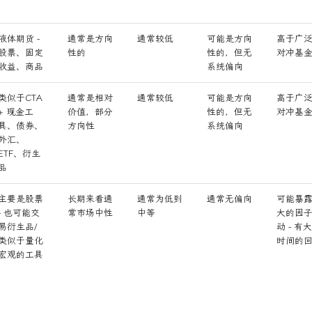
液体期货 -
通常是方向
通常较低
可能是方向
高于广
股票、固定
性的
性的，但无
对冲基
收益、商品
系统偏向
类似于CTA
通常是相对
通常较低
可能是方向
高于广
+ 现金工
价值，部分
性的，但无
对冲基
具、债券、
方向性
系统偏向
外汇、
ETF、衍生
品
主要是股票
长期来看通
通常为低到
通常无偏向
可能暴
- 也可能交
常市场中性
中等
大的因
易衍生品/
动 - 有大
类似于量化
时间的
宏观的工具