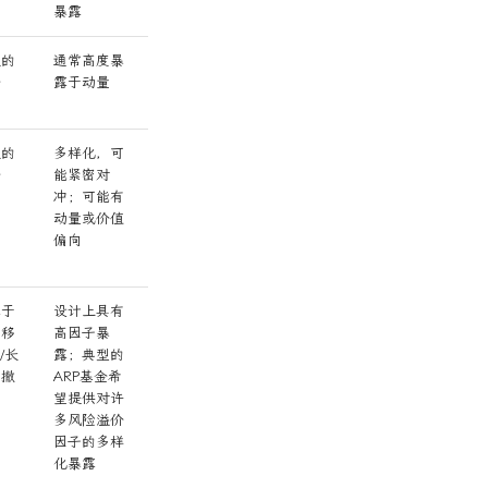
暴露
泛的
通常高度暴
通常高度流
典型2-4倍
金
露于动量
动
(名义10-
30%)
泛的
多样化，可
通常高度流
典型2-4倍
金
能紧密对
动
(名义15-
冲；可能有
40%)
动量或价值
偏向
露于
设计上具有
通常高度流
多样化
子移
高因子暴
动
(1.5~2.0倍)
/长
露；典型的
回撤
ARP基金希
望提供对许
多风险溢价
因子的多样
化暴露