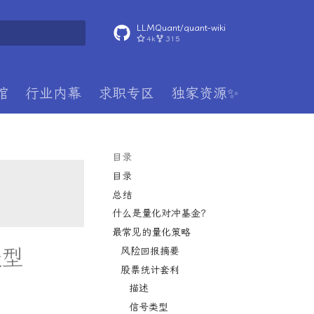
LLMQuant/quant-wiki
4k
315
搜索
馆
行业内幕
求职专区
独家资源✨
目录
目录
总结
什么是量化对冲基金？
最常见的量化策略
类型
风险回报摘要
股票统计套利
描述
信号类型